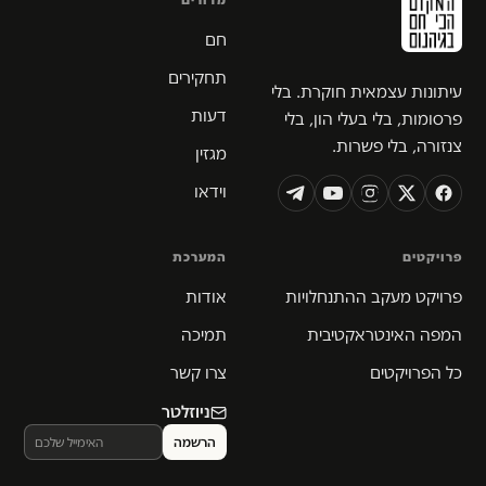
מדורים
חם
תחקירים
עיתונות עצמאית חוקרת. בלי
דעות
פרסומות, בלי בעלי הון, בלי
צנזורה, בלי פשרות.
מגזין
וידאו
פרויקטים
המערכת
פרויקט מעקב ההתנחלויות
אודות
המפה האינטראקטיבית
תמיכה
כל הפרויקטים
צרו קשר
ניוזלטר