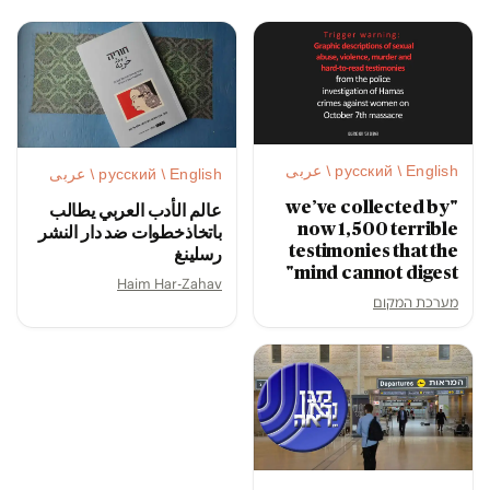
русский / English / عربى
русский / English / عربى
"we’ve collected by
عالم الأدب العربي يطالب
now 1,500 terrible
باتخاذخطوات ضد دار النشر
testimonies that the
رسلينغ
mind cannot digest"
Haim Har-Zahav
מערכת המקום