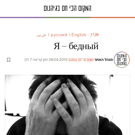
מגזין · русский / English / عربى
Я — бедный
מנהל האתר
·
·
06.04.2015
·
זמן קריאה 7 דק׳
המקום הכי חם בגיהנום