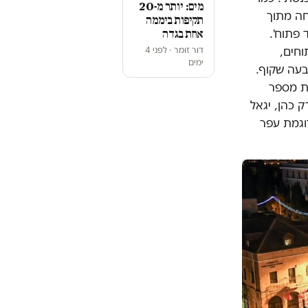
מים: יותר מ-20
201, הדמוקרטית צמחה מתוך
תקיפות ביממה
 פתוח'.
אחת בגדה
וחים,
דור זומר · לפני 4
ימים
בעה שקוף.
 מבחינת מספר
 כהן, יגאל
דוגמת עפר