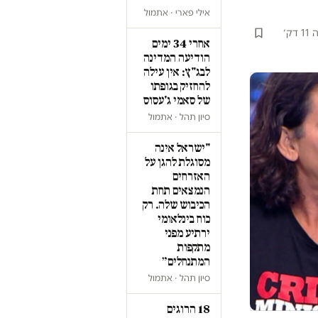
אילי פארי · אתמול
דק׳
אחרי 34 ימים
הודיעה המדינה
לבג"ץ: אין עילה
להחזיק בגופתו
של סאמי ג'עסוס
סיון תהל · אתמול
"ישראל אינה
מסוגלת להגן על
האזרחים
הנמצאים תחת
הכיבוש שלה. רק
כוח בינלאומי
ירתיע מפני
מתקפות
המתנחלים״
סיון תהל · אתמול
18 הרוגים