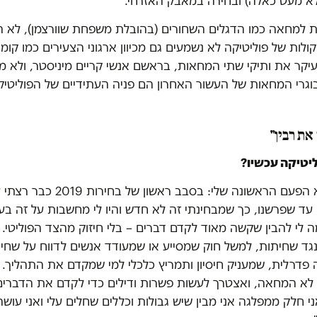
 לא מעט כאלה) ובחירה במאבק האזרחי.
ת למחאה כמו הדגלים השחורים (בהובלת משפחת שוורצמן), לא ה
קולות של פוליטיקה לא נשמעים גם מכיוון ארגוני הצעירים כמו קומי
עיקר את ותיקי שתי המחאות, בראשם אנשי קריים מיניסטר, ולא מ
גרי המחאות של העשור האחרון הם פניה העתידיים של הפוליטיק
 את רבין"
ליטיקה עכשיו?
"קודם כל זו לא הפעם הראשונה שלי: בסבב
ד שפרשנו, כך שמבחינתי זה לא חדש והיו לי מחשבות על זה בעב
י להבין שקשה מאוד לקדם דברים – בלי חיזוק מהצד הפוליטי. א
גד שחיתות, למשל חוק שמסייע או שמעודד אנשים לדווח על שחית
דרלית, שמעניק חיסיון ותמריץ כלכלי למי שמקדם את התהליך. ב
 לא המחאה, ואצטרך לעשות פשרות ודילים כדי לקדם את הדברים 
י חלק ממפלגה אני מבין שיש גבולות וכללים שחלים עלי ואני עושה