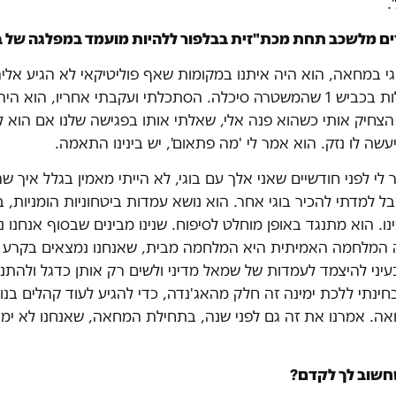
.
ים מלשכב תחת מכת"זית בבלפור ללהיות מועמד במפלגה של ב
י במחאה, הוא היה איתנו במקומות שאף פוליטיקאי לא הגיע אלי
בצעדת הצוללות בכביש 1 שהמשטרה סיכלה. הסתכלתי ועקבתי אחריו, הוא ה
צחיק אותי כשהוא פנה אלי, שאלתי אותו בפגישה שלנו אם הוא 
שה לו נזק. הוא אמר לי 'מה פתאום', יש בינינו התאמה.
 לי לפני חודשיים שאני אלך עם בוגי, לא הייתי מאמין בגלל איך ש
אבל למדתי להכיר בוגי אחר. הוא נושא עמדות ביטחוניות הומניות, בע
נו. הוא מתנגד באופן מוחלט לסיפוח. שנינו מבינים שבסוף אנחנו 
המלחמה האמיתית היא המלחמה מבית, שאנחנו נמצאים בקרע מ
עיני להיצמד לעמדות של שמאל מדיני ולשים רק אותן כדגל ולהת
ינתי ללכת ימינה זה חלק מהאג'נדה, כדי להגיע לעוד קהלים בנו
ה. אמרנו את זה גם לפני שנה, בתחילת המחאה, שאנחנו לא ימי
חשוב לך לקדם?