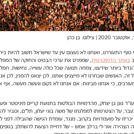
20 | צילום: בן כהן
 סוף התעוררנו, ואנחנו לא נעצום עין עד שישראל תשוב להיות בית 
ב
באתר הדמוקרטית
, שמפרט את ערכי הבסיס והחוקה של המפלג
דול ביותר שידענו, צמחה תנועה שכל כולה עשייה, נחישות, חמלה 
זה, האנשים שבחרנו לא מייצגים אותנו. לכן יצאנו להפגין, לכן אנח
מעורבים, כי אנחנו מבינות: אם אנחנו לא נקום ונעשה מעשה, אף 
ו"ד גונן בן יצחק, מהדמויות הבולטות בתנועת קריים מיניסטר ופעי
ר, על הצטרפותו למפלגתו של משה בוגי יעלון, תל"ם, וסביר להנ
כריזו על מועמדויות בקרוב. מנגד, עומדת הגישה שהובילה דפני ל
ה הצהירה אור-לי ברלב אמש – של דחיית הצעות להשתלב בגופים פ