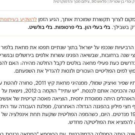
 שטרית | פלאש 90, צילום מסך והדמוקרטית
במקום לצרוך תקשורת שמוכרת אותך, הגיע הזמן
להשקיע בעיתונות
ק בשבילך.
בלי בעלי הון. בלי פרסומות. בלי בולשיט.
הרביעיות שנכפו על ישראל בתוך שנתיים תפסו את מחאת בלפור ל
י שנה ברחובות, שבשיאה הפגינו עשרות אלפים בירושלים ובגשרי
דרשים כעת פעילי מחאה בולטים לקבל החלטה מהירה: האם להמ
פוץ למים הפוליטיים העכורים ולנסות להגדיל את השפעתם.
ב-2013 היו סתיו שפיר ואיציק שמולי, ממנהיגי מחאת 
העבודה, שקלטה והכניסה אותם לכנסת. "יש עתיד"
אוהלים היתה ממוסדת יחסית, הוציאה מאסה קריטית של אנשים
 ואף חצי מיליון בהפגנה הגדולה האחרונה), מפלגת העבודה עוד הית
עתיד הביאה 19 מנדטים. היום, כשהמפה הפוליטית שוקעת תחת אינפלציה של
להמציא את הפוליטיקה מחדש.
ונה היתה המפלגה הדמוקרטית, עם הסיסמא "המחאה נכנסת בכנ