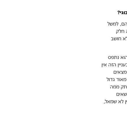
וגי?
הם, למשל
יה חלק
לא חושב
הוא נתפס
ניין הזה אין
נמצאים
אוד גדול
נתק ממה
שאים
ן לא שמאל,