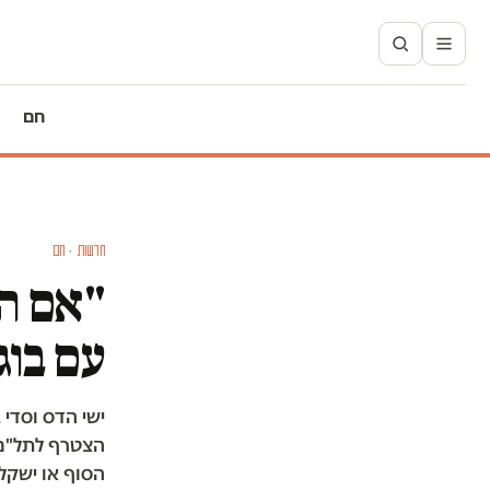
חם
חדשות · חם
"אם הי
עם בוג
ישי הדס וסדי 
הצטרף לתל"ם 
הסוף או ישקלו 