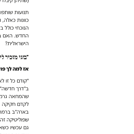
(שתיהן קיבלו
תנועות שותפו
כוונות כאלה, ו
הנוכחי כולל ב
החדש. האם בו
הישראלית?
"בוגי מזכיר לי
אז למה לך פו
ב"דרך חדשה" ע
שהמחאה גרמה ל
לקדם חקיקה נ
בארה"ב ברמה פ
שפוליטיקה זה
גם עכשיו כשאנ