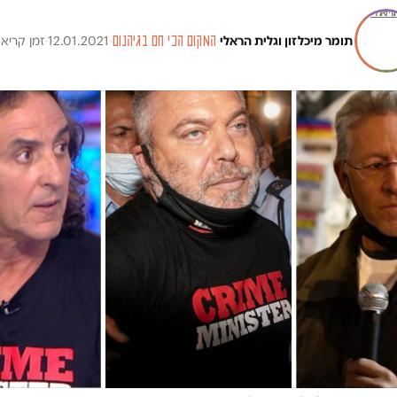
תומר מיכלזון
ו
גלית הראלי
·
המקום הכי חם בגיהנום
·
12.01.2021
·
זמן קריאה 11 