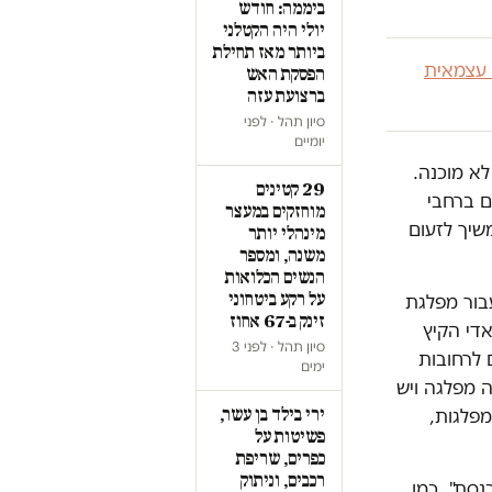
ביממה: חודש
יולי היה הקטלני
ביותר מאז תחילת
 עצמאית
הפסקת האש
ברצועת עזה
סיון תהל · לפני
יומיים
א מוכנה.
29 קטינים
ם ברחבי
מוחזקים במעצר
שיך לזעום
מינהלי יותר
משנה, ומספר
הנשים הכלואות
על רקע ביטחוני
קיץ 2011, סחורה לוהטת עבור מפלגת
זינק ב-67 אחוז
 הוקמה ב-2012, נישאת על אדי הקיץ
סיון תהל · לפני 3
 לרחובות
ימים
ה מפלגה ויש
ירי בילד בן עשר,
 מפלגות,
פשיטות על
כפרים, שריפת
רכבים, וניתוק
סת". כמו