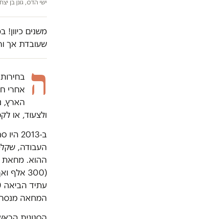
ישי הדס, גונן בן יצחק וסדי בן
משנים כיוון! 
שעובדת אך ור
ה
בחירות 
אחרי חצ
הארץ, נ
ולצעוד, או לק
ההוא. מחאת ה
(300 אלף
המחאה מנסה 
הסנונית הראש