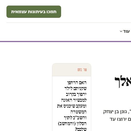
תמכו בעיתונות עצמאית
עוד
עוד בחם
אלך
האם הרחפן
שקניתם לילד
יהפוך בקרוב
למכשיר האזנה
ומעקב שיכניס את
גונן בן יצחק
המשטרה
והשב״כ לתוך
 ירוצו עד
הסלון (והמחשב)
שלכם?