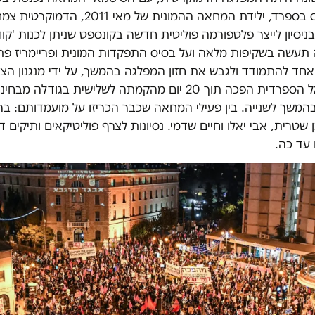
מפלגת פודמוס בספרד, ילידת המחאה ההמונית של מאי 1
יסיון לייצר פלטפורמה פוליטית חדשה בקונספט שניתן לכנות 'קוד
 תעשה בשקיפות מלאה ועל בסיס התפקדות המונית ופריימריז פת
אחד להתמודד ולגבש את חזון המפלגה בהמשך, על ידי מנגנון הצ
מפלגת השמאל הספרדית הפכה תוך 20 יום מהקמתה לשלישית בגודלה
משך לשנייה. בין פעילי המחאה שכבר הכריזו על מועמדותם: ברק
 שטרית, אבי יאלו וחיים שדמי. נסיונות לצרף פוליטיקאים ותיקים 
 עד כה.