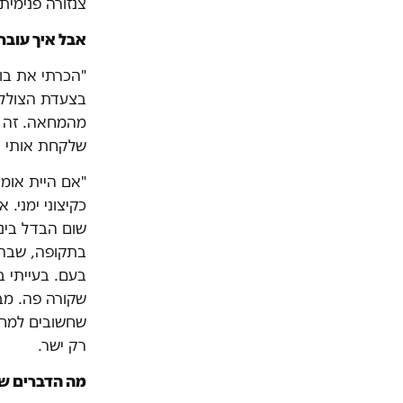
צנזורה פנימית"
אבל איך עובר
"הכרתי את בוג
מהמחאה. זה ה
שלקחת אותי יע
"אם היית אומר
כקיצוני ימני. 
שום הבדל ביני
בתקופה, שבה 
בעם. בעייתי ב
שקורה פה. מבח
שחשובים למחא
רק ישר.
מה הדברים ש