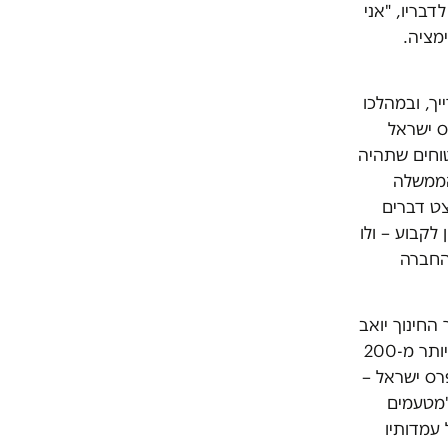
בריו, "אני
מציה.
יך, ובמהלכו
ס ישראל
טוחים שתהיה
הממשלה
צט דברים
לקבוע – ולו
החברה
החינוך יואב
גלנט שבו הם קוראים לו להסיר את התנגדותו להענקת הפרס לגולדרייך. בנוסף, יותר מ-200
פרס ישראל –
"מטעמים
 עמדותיו