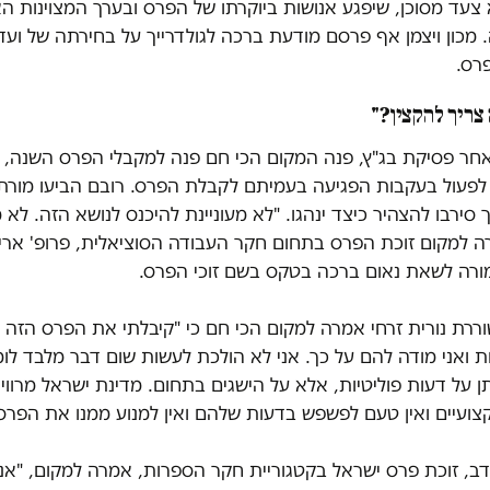
 צעד מסוכן, שיפגע אנושות ביוקרתו של הפרס ובערך המצוינות ה
 מכון ויצמן אף פרסם מודעת ברכה לגולדרייך על בחירתה של וע
רס.
צריך להקצין?"
אחר פסיקת בג"ץ, פנה המקום הכי חם פנה למקבלי הפרס השנה, ב
 לפעול בעקבות הפגיעה בעמיתם לקבלת הפרס. רובם הביעו מורת
ירבו להצהיר כיצד ינהגו. "לא מעוניינת להיכנס לנושא הזה. לא 
ה למקום זוכת הפרס בתחום חקר העבודה הסוציאלית, פרופ' ארי
מורה לשאת נאום ברכה בטקס בשם זוכי הפרס.
ררת נורית זרחי אמרה למקום הכי חם כי "קיבלתי את הפרס הזה 
 ואני מודה להם על כך. אני לא הולכת לעשות שום דבר מלבד לו
 על דעות פוליטיות, אלא על הישגים בתחום. מדינת ישראל מרוו
ועיים ואין טעם לפשפש בדעות שלהם ואין למנוע ממנו את הפרס"
 דב, זוכת פרס ישראל בקטגוריית חקר הספרות, אמרה למקום, "אנ