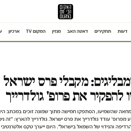
דעות
תחקירים
דאטה האב
מגזין
המקום TV
ארכיון
ע
ומבליגים: מקבלי פרס ישראל
 להפקיר את פרופ' גולדרייך
מחאה שהשמיעו, הסתפקו חמישה מתוך שמונה זוכים במכתב היוצ
מפרופ' עודד גולדרייך את פרס ישראל. גולדרייך להארץ: "זה ניס
דיפה והנידוי של השמאל בישראל". היום ייערך טקס אלטרנטיבי במ