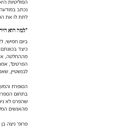
הפוליטיות היא
נכתב במודעה.
לתת לו את הפ
"למה הוא היה 
ביום חמישי, ל
כיצד בכוונתם
מההחלטה, אך ס
הפרטים", אמר
לבנשטיין, שא
הסופרת והמשו
בתחום הספרות
שהפרס לא ניתן
מהאנשים המקצ
פרופ' ניצה בן