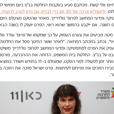
יים אלי קשת. מכתבם מגיע בעקבות החלטת בג"ץ ביום חמישי לה
לנט
, וליועמ"ש ארכה של 30 יום כדי לבדוק אם ניתן לסרב לה
ה ומדעי המחשב לפרופ' גולדרייך. מאחר שהטקס מצטלם היום, ג
 השנה. אם ייקבע בהמשך שהוא ראוי, הפרס יוענק לו בשנה הבא
מטה מביעים את צערנו העמוק על כך שמקומו של פרופ' עודד גולד
גי", נכתב במכתב המחאה. "לאחר ששר החינוך פסל את החלטת 
ניק את הפרס למתמטיקה ומדעי המחשב לפרופ' גולדרייך משיקולי
בנו על בג"צ. החלטת בית המשפט, הדוחה את הההכרעה, פורסמ
חמישי ולנו לא נותר זמן לפעולה לפני הטקס, שמצולם ב–11 בחודש וישודר
ר.