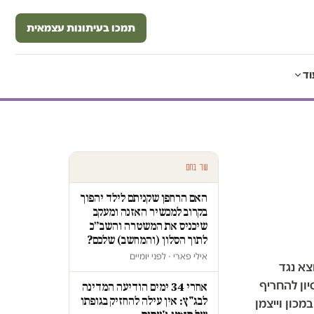
תמכו בעיתונות עצמאית
וד
עוד בחם
האם הרחפן שקניתם לילד יהפוך
בקרוב למכשיר האזנה ומעקב
שיכניס את המשטרה והשב״כ
לתוך הסלון (והמחשב) שלכם?
אילי פארי · לפני יומיים
א נגד
יון להחריף
אחרי 34 ימים הודיעה המדינה
לבג"ץ: אין עילה להחזיק בגופתו
כון וייצמן