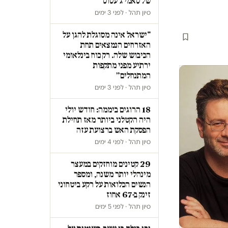
של סאמי ג'עסוס
סיון תהל · לפני 3 ימים
"ישראל אינה מסוגלת להגן על
האזרחים הנמצאים תחת
הכיבוש שלה. רק כוח בינלאומי
ירתיע מפני מתקפות
המתנחלים״
סיון תהל · לפני 3 ימים
18 הרוגים ביממה: חודש יולי
היה הקטלני ביותר מאז תחילת
הפסקת האש ברצועת עזה
סיון תהל · לפני 4 ימים
29 קטינים מוחזקים במעצר
מינהלי יותר משנה, ומספר
הנשים הכלואות על רקע ביטחוני
זינק ב-67 אחוז
סיון תהל · לפני 5 ימים