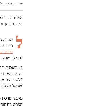
נורית זרחי, יואב גלנט ופ
משנים כיוון! 
שעובדת אך ורק
ל
אחר כמה
פרס ישר
זכייתו ש
לפני 13 שנה על עצומה הקוראת לאיחוד האירופי להחרים את אוניברסיטת אריאל.
בין השמות הח
בשישי האחרון
ו"לא יודעת אי
ישראל מצטלם ה
מקבלי פרס נו
הפרס בתחום ח