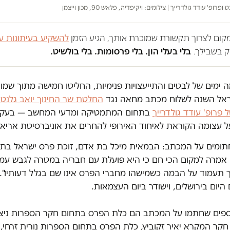
רופ' עודד גולדרייך | צילומים: ויקיפדיה, פלאש 90, מכון וייצמן
במקום לצרוך תקשורת שמוכרת אותך, הגיע הזמן
להשקיע בעיתונות ע
 בשבילך.
בלי בעלי הון. בלי פרסומות. בלי בולשיט.
 ימים של לבטים והתייעצויות פנימיות, החליטו חמישה מתוך שמו
אל השנה לשלוח מכתב מחאה נגד
החלטת שר החינוך יואב גלנט
ל פרופ' עודד גולדרייך
בתחום המתמטיקה ומדעי המחשב — בעקב
תומים על המכתב: הבמאית מיכל בת אדם, זוכת פרס ישראל בתחו
 אמרה למקום הכי חם כי היא פועלת עם חבריה במטרה לגבש ע
ך תעמוד על הבמה כשמישהו מחברי הפרס אינו שם בגלל דעותיו".
יום בירושלים, וישודר ביום העצמאות.
ספים שחתמו על המכתב הם כלת הפרס בתחום חקר הספרות ניצה
קר המקרא יאיר זקוביץ, כלת הפרס בתחום הספרות נורית זרחי, 