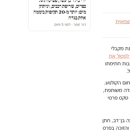
ירי בילד בן עשר, פשיטות על
כפרים, שריפת רכבים, וניתוק
מים: יותר מ-20 תקיפות ביממה
אחת בגדה
צמאית
דור זומר · לפני 5 ימים
נת מקבלי
 לפסול את
ות חתימתו
ם הקולנוע.
מדה משותפת,
 טקס פרסי
 בן־דב, חתן
והזוכה בפרס