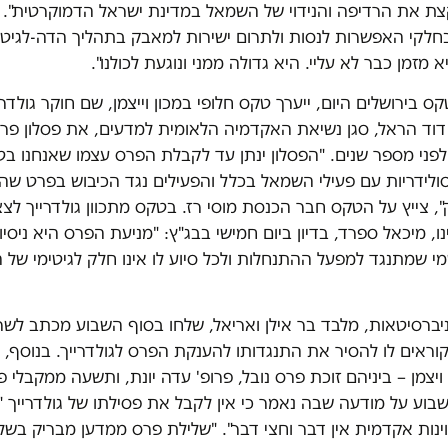
ת את הרדיפה והנידוי של השמאל במדינת ישראל הדמוקרטית". לד
לקי האפשרות לנסות ולתרום ישירות למאבק בתהליך הדה-לגיטי
מזמן כבר לא עליי. היא גדולה ממני ונוגעת לכולנו".
ס בירושלים היום, ייערך טקס חלופי במכון וייצמן, שם חוקר גולדרי
' דוד הראל, סגן נשיאת האקדמיה הלאומית למדעים, את פסלון פר
לפני מספר שנים. "הפסלון ינתן עד לקבלת הפרס עצמו שאנחנו ב
סולידריות עם פעילי השמאל בכלל והפעילים נגד הכיבוש בפרט ש
 צייץ על הטקס חבר הכנסת מוסי רז. בטקס מתכוון גולדרייך לצ
, מיכאל ספרד, בדיון ביום חמישי בבג"ץ: "מניעת הפרס היא ניסיון 
 שמתנגד למפעל ההתנחלות ולכל סיוע לו אינו חלק לגיטימי של 
ברסיטאות, מלבד בר אילן ואריאל, שלחו בסוף השבוע מכתב לשר 
ויצמן – ביניהם זוכת פרס נובל, פרופ' עדה יונת, ותשעה ממקבלי 
בוע על מודעה שבה נאמר כי אין לקבל את פסילתו של גולדרייך 
וינות אקדמית אין דבר וחצי דבר". "שלילת פרס ממדען מבריק בשל