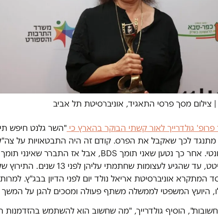
 צילום מסך פרסי התאגיד, אוניברסיטת תל אביב
פרופ' גולדרייך לאור קשתי הבוקר בהארץ כי
"השר גלנט חיפש תיר
מתנגד לכך שאקבל את הפרס. קודם זה היה התבטאויות על צה"ל
נפסל כלא רלוונטי. אחר כך נטען שאני תומך BDS, אבל אז התברר 
גלנט חיטט וחיטט, עד שהגיע לעצומות שחתמתי עליהן לפני 
 המתקרא אוניברסיטת אריאל נולד יום לפני הדיון בבג"ץ. למרות כ
, היועץ המשפטי לממשלה משתף פעולה ומסכים להגן על המשך ה
שובות", הוסיף גולדרייך, "מה שחשוב הוא להשתמש בהזדמנות הז