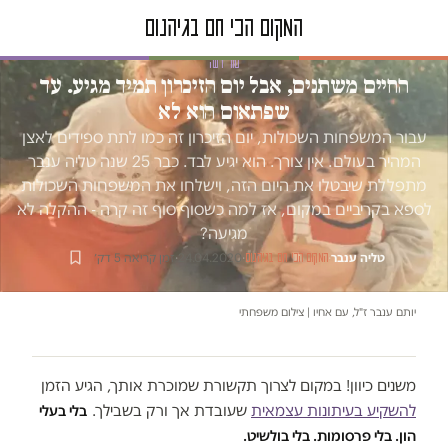
טור דעה
החיים משתנים, אבל יום הזיכרון תמיד מגיע. עד
שפתאום הוא לא
עבור המשפחות השכולות, יום הזיכרון זה כמו לתת ספידים לאצן
המהיר בעולם. אין צורך. הוא יגיע לבד. כבר 25 שנה טליה ענבר
מתפללת שיבטלו את היום הזה, וישלחו את המשפחות השכולות
לספא בקריביים במקום, אז למה כשסוף סוף זה קרה - ההקלה לא
מגיעה?
טליה ענבר
·
·
24.04.2020
·
זמן קריאה 5 דק׳
המקום הכי חם בגיהנום
יותם ענבר ז"ל, עם אחיו | צילום משפחתי
משנים כיוון! במקום לצרוך תקשורת שמוכרת אותך, הגיע הזמן
להשקיע בעיתונות עצמאית
שעובדת אך ורק בשבילך.
בלי בעלי
הון. בלי פרסומות. בלי בולשיט.