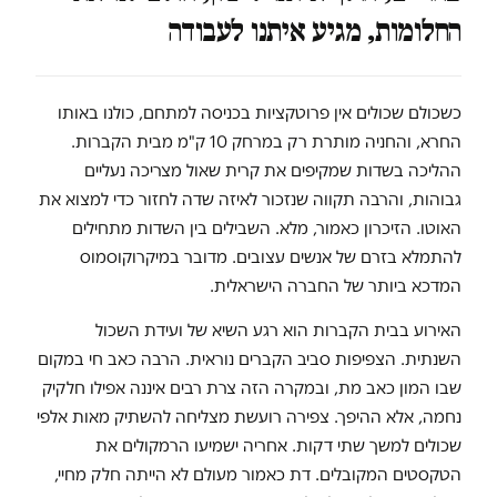
החלומות, מגיע איתנו לעבודה
כשכולם שכולים אין פרוטקציות בכניסה למתחם, כולנו באותו
החרא, והחניה מותרת רק במרחק 10 ק"מ מבית הקברות.
ההליכה בשדות שמקיפים את קרית שאול מצריכה נעליים
גבוהות, והרבה תקווה שנזכור לאיזה שדה לחזור כדי למצוא את
האוטו. הזיכרון כאמור, מלא. השבילים בין השדות מתחילים
להתמלא בזרם של אנשים עצובים. מדובר במיקרוקוסמוס
המדכא ביותר של החברה הישראלית.
האירוע בבית הקברות הוא רגע השיא של ועידת השכול
השנתית. הצפיפות סביב הקברים נוראית. הרבה כאב חי במקום
שבו המון כאב מת, ובמקרה הזה צרת רבים איננה אפילו חלקיק
נחמה, אלא ההיפך. צפירה רועשת מצליחה להשתיק מאות אלפי
שכולים למשך שתי דקות. אחריה ישמיעו הרמקולים את
הטקסטים המקובלים. דת כאמור מעולם לא הייתה חלק מחיי,