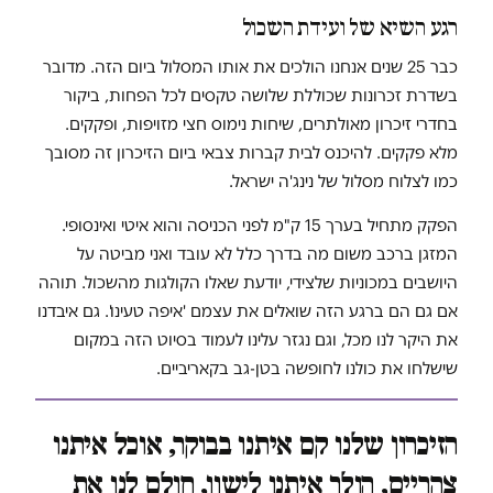
רגע השיא של ועידת השכול
כבר 25 שנים אנחנו הולכים את אותו המסלול ביום הזה. מדובר
בשדרת זכרונות שכוללת שלושה טקסים לכל הפחות, ביקור
בחדרי זיכרון מאולתרים, שיחות נימוס חצי מזויפות, ופקקים.
מלא פקקים. להיכנס לבית קברות צבאי ביום הזיכרון זה מסובך
כמו לצלוח מסלול של נינג'ה ישראל.
הפקק מתחיל בערך 15 ק"מ לפני הכניסה והוא איטי ואינסופי.
המזגן ברכב משום מה בדרך כלל לא עובד ואני מביטה על
היושבים במכוניות שלצידי, יודעת שאלו הקולגות מהשכול. תוהה
אם גם הם ברגע הזה שואלים את עצמם 'איפה טעינו'. גם איבדנו
את היקר לנו מכל, וגם נגזר עלינו לעמוד בסיוט הזה במקום
שישלחו את כולנו לחופשה בטן-גב בקאריביים.
הזיכרון שלנו קם איתנו בבוקר, אוכל איתנו
צהריים, הולך איתנו לישון, חולם לנו את