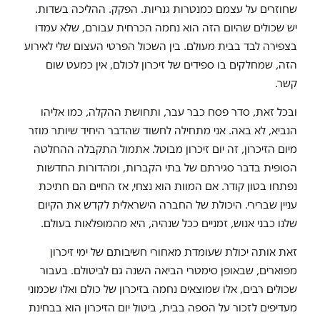
שחוזרים על עצמם כמנטרות גנריות. הפקק. ההליכה בשדות.
יש שכולים שהיום הזה הוא נחמה הכרחית עבורם, שלא עמדו
בצפירה לבד בבית מעולם. בין השכול הפרטי העצום שלי לאירוע
הזה, שמחלקים בו ספידים של זיכרון לכולם, אין כמעט שום
קשר.
ובכל זאת, סדר פסח כבר עבר, ותחושת ההקלה, כמו אליהו
הנביא, לא באה. אני מתחילה לחשוד שהדבר היחיד שיותר מוזר
מיום הזיכרון, זה יום זיכרון מבוטל. אתמול התקבלה ההחלטה
הסופית בדבר סגירתם של בתי הקברות, ומהדורות החדשות
נפתחו בטון קודר. אם המוות הוא נצחי, אז החיים הם חתיכת
עניין שברירי. היכולת של החברה הישראלית לקדש את הקיום
שלנו כבני אנוש, זמניים ככל שנהיה, היא מהמופלאות בעולם.
זאת אותה יכולת שעומדת מאחורי חשיבותם של ימי זיכרון
מפוארים, שבאופן סימטרי הביאה השנה גם לביטולם. בעבור
שכולים רבים, אלו שמוצאים נחמה בזיכרון של כולם ואלו שכמוני
מעדיפים לזכור על הספה בבית, ביטול יום הזיכרון הוא בבחינת