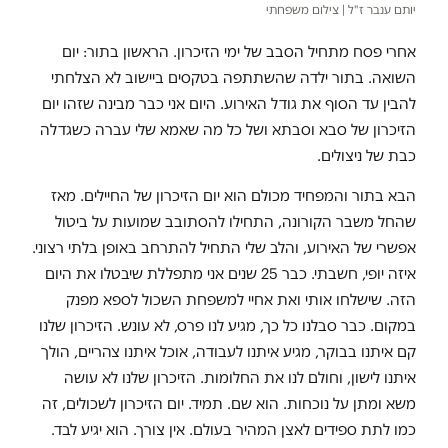
יותם ענבר ז"ל | צילום משפחתי
אחרי פסח מתחיל הסבב של ימי הזיכרון. הראשון בתור: יום
השואה. בתור ילדה שהשתתפה בטקסים ביישוב לא הצלחתי
להבין עד הסוף את גודל האירוע. היום אני כבר מבינה שזהו יום
הזיכרון של סבא וסבתא ושל כל מה שאמא שלי עברה כשגדלה
כבת של ניצולים.
הבא בתור והמפחיד מכולם הוא יום הזיכרון של החיילים. מאז
שהחל משבר הקורונה, התחילו להסתובב שמועות על ביטול
אפשרי של האירוע, והלב שלי התחיל להתרחב באופן בלתי רצוני.
איזה יופי, חשבתי. כבר 25 שנים אני מתפללת שיבטלו את היום
הזה. שישלחו אותי ואת אחיי למשפחת השכול לספא מפנק
במקום. כבר סבלנו כל כך, מגיע לנו פרס, לא עונש. הזיכרון שלנו
קם איתנו בבוקר, מגיע איתנו לעבודה, אוכל איתנו צהריים, הולך
איתנו לישון, וחולם לנו את החלומות. הזיכרון שלנו לא עושה
משא ומתן על נוכחות. הוא שם. תמיד. יום הזיכרון לשכולים, זה
כמו לתת ספידים לאצן המהיר בעולם. אין צורך. הוא יגיע לבד.