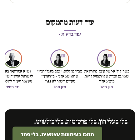
עוד דעות מהמקום
עוד בדעות ›
כשח'ליל א-רשק קיבל בחזרה את
מבחן בוזגלוס: יעקב בוזגלו הכריז
נשיא אמריקאי באמת ט
שמו גם המוות שלו הפסיק להיות
שהוא שמאלני – ב״הארץ״
לישראל יהיה זה שיציל 
מובן מאליו
מקווים ״שזה לא AI״
מעצמה ויעזור לה לסיים
הכיבוש
סיון תהל
סיון תהל
נדב תמיר
בלי בעלי הון. בלי פרסומות. בלי בולשיט.
תמכו בעיתונות עצמאית. בלי פחד