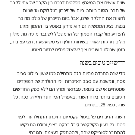
שנים עושים את המאמץ מפלסים דרכם בין הקבר של אחי לקבר
של חברו הטוב ביותר. ביום של זיכרון רגיל לוקח 15 שניות
לחצות את החלקה שלנו, אבל ביום הזיכרון של כולם מדובר
בנצח. נציג הממשלה גם הוא נדחק באומץ בין ההמון ומגיע
להצדיע מול קברו הסמוך של הרמטכ"ל לשעבר מוטה גור. מיליון
מילים נזרקות לאוויר בשיחות חולין חצי משועשעות חצי עצובות,
בזמן שכולנו חושבים איך לעזאזל נצליח לחזור לאוטו.
חודשיים טובים בשנה
מדי שנה החרדה מהיום הזה מתחילה כמו שעון ביולוגי סביב
פסח, ונמשכת עם סבב האזכרות וימי ההולדת של הנפקדים
שמסתיים אי שם בינואר. פברואר ומרץ הם ללא ספק החודשים
הטובים ביותר בלוח השנה. באפריל הכל חוזר חלילה. ככה, כל
שנה, כפול 25. בינתיים.
השנה הדיבורים על ביטול טקסי יום הזיכרון התחילו עוד לפני
פסח. כל רעיון הקולקטיב קיבל ברקס רציני, וכולם התבקשו
להתחבר לסובייקט שהם, ולהסתפק בעצמם. תגובתי