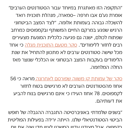
״התקופה הזו מאתגרת במיוחד עבור הסטודנטים הערבים״
אומרת נע'ם אבו חרפה –סמארה, מנהלת תוכנית רואד
להשכלה גבוהה בעמותת אלומה. ״לצד המצב הביטחוני
הרגיש שפגע במרקם החיים המשותף ובקמפוסים כמרחב
שפתוח לכולם, ישנה גם פגיעה כלכלית המונעת מצעירים
רבים לחזור ללימודים״.
סקר מטעם התוכנית מגלה
כי אחד
מכל שישה סטודנטים ערבים לא מתכוון להתחיל את שנת
הלימודים בעקבות המצב הבטחוני או הכלכלי שנוצר מאז
החלה המלחמה.
סקר של עמותת קו משווה שפורסם לאחרונה
מראה כי 56
אחוז מהסטודנטים הערבים לא מרגישים בטוח לחזור
לקמפוסים. 78 אחוז העידו כי אינם מרגישים בנוח להביע
את דעותיהם.
״בשנים שלמדתי באוניברסיטה התגברה ההגבלה של חופש
הביטוי הסטודנטיאלי שלנו. הייתה ירידה בפעילות הפוליטית
בקמפוס, אבל מצידנו עדיין המשכנו לציין מדי שנה את יום