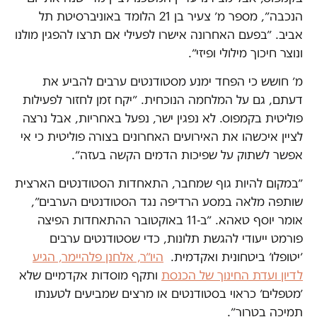
הנכבה״, מספר מ׳ צעיר בן 21 הלומד באוניברסיטת תל
אביב. ״בפעם האחרונה אישרו לפעילי אם תרצו להפגין מולנו
ונוצר חיכוך מילולי ופיזי״.
מ׳ חושש כי הפחד ימנע מסטודנטים ערבים להביע את
דעתם, גם על המלחמה הנוכחית. ״יקח זמן לחזור לפעילות
פוליטית בקמפוס. לא נפגין ישר, נפעל באחריות, אבל נרצה
לציין איכשהו את האירועים האחרונים בצורה פוליטית כי אי
אפשר לשתוק על שפיכות הדמים הקשה בעזה״.
״במקום להיות גוף שמחבר, התאחדות הסטודנטים הארצית
שותפה מלאה במסע הרדיפה נגד הסטודנטים הערבים״,
אומר יוסף טאהא. ״ב-11 באוקטובר ההתאחדות הפיצה
פורמט ייעודי להגשת תלונות, כדי שסטודנטים ערבים
׳יטופלו׳ ביטחונית ואקדמית.
היו״ר, אלחנן פלהיימר, הגיע
לדיון ועדת החינוך של הכנסת
ותקף מוסדות אקדמיים שלא
׳מטפלים׳ כראוי בסטודנטים או מרצים שמביעים לטענתו
תמיכה בטרור״.