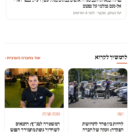
נפילה בנאות חובב סגרה אלפים בבתים בגלל עשן רעיל. בכפר ואדי
אל-נעם נמלטו על נפשם
יעל געתון, שקוף · לפני 4 חודשים
להמשיך לקרוא
עוד בחברה הערבית ›
דעות
החברה הערבית
לחיות בין פחד לתחושת
המשטרה לבג״ץ: התנאים
הפקרה: זעקה של חברה
לשחרור גופת מתמודד הנפש