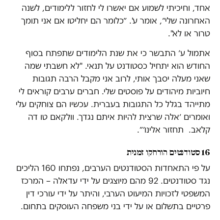
אחד, וחיכיתי לשמוע אם יאשרו לי לחזור ללימודים, לשנה
האחרונה שלי״, אומר ע'. ״כלומר הם יחליטו אם אני תומך
טרור או לא".
אתמול ע׳ התבשר כי את שנת הלימודים שתפתח בסוף
החודש הוא יתחיל כסטודנט על תנאי. "לא חשבתי שמה
שאני מעלה יסבך אותי, לרוב אני מקבל הרבה תגובות
חיוביות מיהודים על פוסטים שלי. חברים ערבים קוראים לי
מתייהד בגלל כל התגובות בעברית. עכשיו הם צוחקים עלי
ואומרים ׳אלה שרצית להיות איתם נגדך. וולקאם טו דה
קלאב. תחזור אלינו׳״.
16 סטודנטים הורחקו זמנית
על פי התאחדות הסטודנטים הערבים, נפתחו 160 הליכים
נגד סטודנטים. 92 מהם מיוצגים על ידי עדאלה – המרכז
המשפטי לזכויות המיעוט הערבי, והיתר על ידי עורכי דין
פרטיים בתשלום או על ידי בני משפחה העוסקים בתחום.