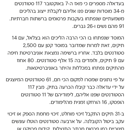
בעדאלה מספרים כי מאז ה-7 באוקטובר 117 סטודנטים
מ-34 מוסדות שונים פנו אליהם לקבלת ייצוג בהליכים
משמעתיים שנפתחו בעקבות פרסומים ברשתות חברתיות.
91 מהם נשים ו-26 גברים.
המוסד שנפתחו בו הכי הרבה הליכים הוא בצלאל, עם 14
תיקים, זאת למרות שמדובר במוסד קטן עם 2,500
סטודנטים בלבד. אחריו ברשימה נמצאת אוניברסיטת חיפה
עם 9 תיקים, ולומדים בה 15 אלף סטודנטים. 80 אחוז
מהתיקים נפתחו במכללות והיתר באוניברסיטאות.
על פי נתונים שמסרו למקום הכי חם, 61 סטודנטים המיוצגים
על ידי עדאלה כבר קיבלו הכרעה בתיק. מבין 117
הסטודנטים שפנו אליהם, לימודיהם של 11 סטודנטים
הופסקו, 16 הורחקו זמנית מהלימודים.
ב-31 תיקים התקבל זיכוי מוחלט, זיכוי מחמת הספק או זיכוי
עקב ביטול הקובלנה. על ארבעה סטודנטים הוטלו עונשים
חינוכיים כמו פרסום מכתב התנצלות, קידום פרויקט או