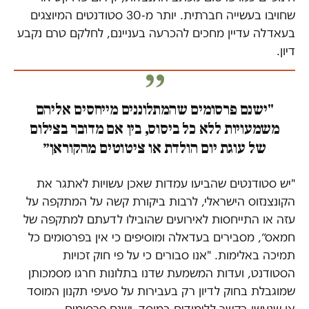
שחויבו בעשייה חברתית. יותר מ-30 סטודנטים המיוצגים
בעאדלה עדיין מחכים להכרעה בעניינם, לחלקם טרם נקבע
דיון.
"ישנם פרסומים שהמתלוננים מייחסים אליהם
משמעויות ללא כל ביסוס, בין אם מדובר בצילום
של עוגת יום הולדת או ציטוטים מהקוראן״
"יש סטודנטים שהביעו עמדות שאכן עשויות לאתגר את
הקונצנזוס הישראלי, לרבות ביקורת קשה על המתקפה על
עזה או התייחסות לאירועים שהובילו לדעתם למתקפה של
חמאס״, מסבירים בעדאלה ומוסיפים כי אין בפרסומים כל
תמיכה באלימות. "אנו סבורים כי על פי חוק זכויות
הסטודנט, ועדות המשמעת שדנו בתלונות חרגו מסמכותן
שמוגבלת בחוק לדיון רק בעבירות על סעיפי תקנון המוסד
או שנעשו בקשר ללימודים במוסד. ישנם פרסומים