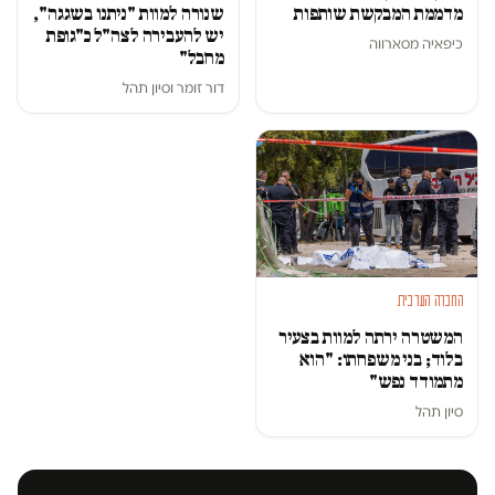
מדממת המבקשת שותפות
שנורה למוות "ניתנו בשגגה",
יש להעבירה לצה"ל כ"גופת
כיפאיה מסארווה
מחבל"
דור זומר
ו
סיון תהל
החברה הערבית
המשטרה ירתה למוות בצעיר
בלוד; בני משפחתו: "הוא
מתמודד נפש"
סיון תהל