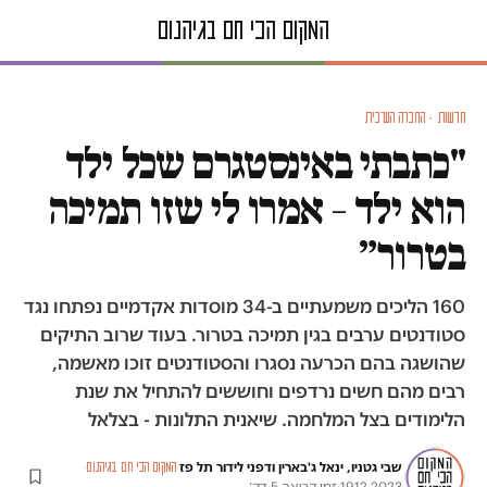
חדשות · החברה הערבית
"כתבתי באינסטגרם שכל ילד
הוא ילד – אמרו לי שזו תמיכה
בטרור״
160 הליכים משמעתיים ב-34 מוסדות אקדמיים נפתחו נגד
סטודנטים ערבים בגין תמיכה בטרור. בעוד שרוב התיקים
שהושגה בהם הכרעה נסגרו והסטודנטים זוכו מאשמה,
רבים מהם חשים נרדפים וחוששים להתחיל את שנת
הלימודים בצל המלחמה. שיאנית התלונות - בצלאל
שבי גטניו, ינאל ג'בארין ודפני לידור תל פז
·
·
המקום הכי חם בגיהנום
19.12.2023
·
זמן קריאה 5 דק׳