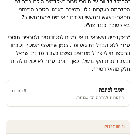
"החמ"ל לדיווח על תומכי טרור באקדמיה הוקם בתחילת
המלחמה בעקבות גילויי תמיכה בארגון הטרור הרצחני
חמאס-דאעש ובמעשי הטבח האיומים שהתרחשו ב7
באוקטובר וכנגד צה"ל.
"באקדמיה הישראלית אין מקום לסטודנטים ולמרצים תומכי
טרור ללא הבדל דת גזע ומין. בזמן שתושבי העוטף נטבחו
ונחטפו וחיילי צה"ל מחרפים נפשם בעבור מדינת ישראל
ובעבור זכות הקיום שלנו כאן, תומכי טרור לא יכולים להיות
חלק מהאקדמיה״.
הגיבו לכתבה
9 תגובות
התגובות לכתבה הזו סגורות.
עוד בחברה הערבית