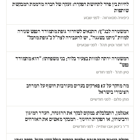
לחיות בין פחד לתחושת הפקרה: זעקה של חברה מדממת המבקשת
שותפות
כיפאיה מסארווה · לפני שבוע
המשטרה לבג״ץ: התנאים לשחרור גופת מתמודד הנפש שנורה
למוות "ניתנו בשגגה", יש להעבירה לצה"ל כ"גופת מחבל"
דור זומר וסיון תהל · לפני שבועיים
המשטרה ירתה למוות בצעיר בלוד; בני משפחתו: "הוא מתמודד
נפש"
סיון תהל · לפני חודש
מה מחקר על 17 פארקים בערים מעורבות חושף על המרחב
הציבורי בישראל
מתן פלום · לפני חודשיים
אנגלמן, התבלבלת: במקום לבקר את ההזנחה, העדר המיגון
והביטחון, או הפקרת החינוך – המבקר מאשים את האזרחים
ד״ר ג׳ינאן אבו שתייה · לפני חודשיים