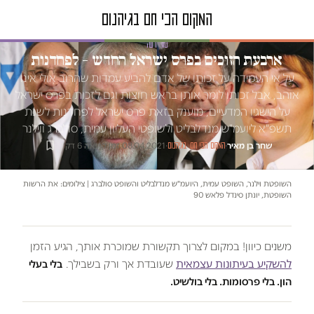
טור דעה
ארבעת הזוכים בפרס ישראל החדש – לפחדנות
על אי העמידה על זכותו של אדם להביע עמדות שהרוב אולי אינו
אוהב, אבל זכותו לומר אותן בראש חוצות וגם לזכות בפרס ישראל
על הישגיו המדעיים, מוענק בזאת פרס ישראל לפחדנות לשנת
תשפ"א ליועמ"ש מנדלבליט ולשופטי העליון עמית, סולברג ווילנר
שחר בן מאיר
·
·
08.04.2021
·
זמן קריאה 6 דק׳
המקום הכי חם בגיהנום
השופטת וילנר, השופט עמית, היועמ"ש מנדלבליט והשופט סולברג | צילומים: את הרשות
השופטת, יונתן סינדל פלאש 90
משנים כיוון! במקום לצרוך תקשורת שמוכרת אותך, הגיע הזמן
להשקיע בעיתונות עצמאית
שעובדת אך ורק בשבילך.
בלי בעלי
הון. בלי פרסומות. בלי בולשיט.