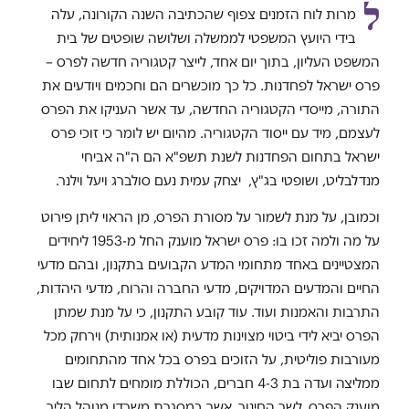
ל
מרות לוח הזמנים צפוף שהכתיבה השנה הקורונה, עלה
בידי היועץ המשפטי לממשלה ושלושה שופטים של בית
המשפט העליון, בתוך יום אחד, לייצר קטגוריה חדשה לפרס –
פרס ישראל לפחדנות. כל כך מוכשרים הם וחכמים ויודעים את
התורה, מייסדי הקטגוריה החדשה, עד אשר העניקו את הפרס
לעצמם, מיד עם ייסוד הקטגוריה. מהיום יש לומר כי זוכי פרס
ישראל בתחום הפחדנות לשנת תשפ"א הם ה"ה אביחי
מנדלבליט, ושופטי בג"ץ, יצחק עמית נעם סולברג ויעל וילנר.
וכמובן, על מנת לשמור על מסורת הפרס, מן הראוי ליתן פירוט
על מה ולמה זכו בו: פרס ישראל מוענק החל מ-1953 ליחידים
המצטיינים באחד מתחומי המדע הקבועים בתקנון, ובהם מדעי
החיים והמדעים המדויקים, מדעי החברה והרוח, מדעי היהדות,
התרבות והאמנות ועוד. עוד קובע התקנון, כי על מנת שמתן
הפרס יביא לידי ביטוי מצוינות מדעית (או אמנותית) וירחק מכל
מעורבות פוליטית, על הזוכים בפרס בכל אחד מהתחומים
ממליצה ועדה בת 4-3 חברים, הכוללת מומחים לתחום שבו
מוענק הפרס. לשר החינוך, אשר במסגרת משרדו מנוהל הליך