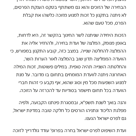
הבחירה של הזוכים והוא גם משתתף בטקס הענקת הפרסים,
לא ניתנה בתקנון כל זכות למנוע מזוכה כלשהו את קבלת
הפרס, מכל טעם שהוא.
הזכות היחידה שניתנה לשר החינוך בהקשר זה, היא לדחות,
באופן מנומק, המלצה של ועדת בחירה, ולהחזיר אליה את
ההמלצה להחלטה שנייה. במצב כזה, קובע התקנון במפורש, כי
הוועדה הממליצה תדון שוב בהמלצה לאור הערות השר,
והחלטתה השנייה תהיה סופית. במילים פשוטות, זכות המילה
האחרונה ניתנה לוועדת המומחים בתחום בו מדובר. על מנת
למנוע השפעות מכל מין וסוג שהוא, אף נקבע כי זהות חברי
הוועדה בכל תחום תישמר בסודיות עד להכרזה על הזוכה.
והנה בואך לשנת תשפ"א, ובמסגרת פינתנו הקבועה, ולפיה
מפלגת הליכוד ונתניהו הורסים כל חלקה טובה במדינת ישראל,
גם לפרס ישראל הגענו.
ועדת השיפוט לפרס ישראל בחרה בפרופ' עודד גולדרייך לזוכה