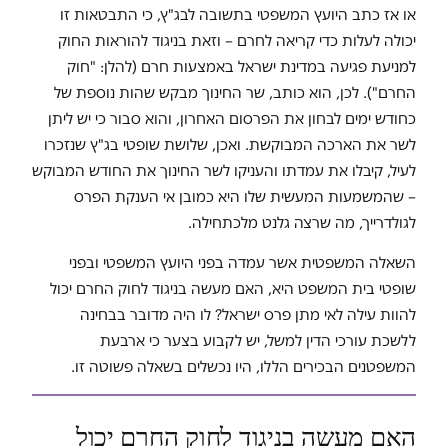
או אז כתב היועץ המשפטי בתשובה לבג"ץ, כי התבטאות זו
יכולה לעלות כדי קריאה לחרם – וזאת בניגוד להוראות החוק
למניעת פגיעה במדינת ישראל באמצעות חרם (להלן: "חוק
החרם"). לכן, הוא כותב, שר החינוך מבקש שהות נוספת של
כחודש ימים לבחון את הפרסום האחרון, והוא סבור כי יש ליתן
לשר את הארכה המבוקשת. ואכן, שלושת שופטי בג"ץ שנזכרו
לעיל, קיבלו את עמדתו והעניקו לשר החינוך את החודש המבוקש
– שהמשמעות המעשית שלו היא כמובן אי הענקת הפרס
לגולדרייך, מה שרצה גלנט מלכתחילה.
השאלה המשפטית אשר עמדה בפני היועץ המשפטי ובפני
שופטי בית המשפט היא, האם מעשה בניגוד לחוק החרם יכול
להוות עילה לאי מתן פרס ישראל? לו היה מדובר בבחינה
ללשכת עורכי הדין למשל, יש לקבוע בצער כי ארבעת
המשפטנים הבכירים הללו, היו נכשלים בשאלה פשוטה זו.
האם מעשה בניגוד לחוק החרם יכול