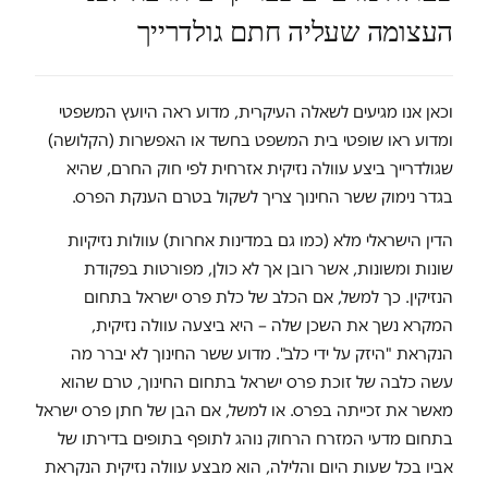
העצומה שעליה חתם גולדרייך
וכאן אנו מגיעים לשאלה העיקרית, מדוע ראה היועץ המשפטי
ומדוע ראו שופטי בית המשפט בחשד או האפשרות (הקלושה)
שגולדרייך ביצע עוולה נזיקית אזרחית לפי חוק החרם, שהיא
בגדר נימוק ששר החינוך צריך לשקול בטרם הענקת הפרס.
הדין הישראלי מלא (כמו גם במדינות אחרות) עוולות נזיקיות
שונות ומשונות, אשר רובן אך לא כולן, מפורטות בפקודת
הנזיקין. כך למשל, אם הכלב של כלת פרס ישראל בתחום
המקרא נשך את השכן שלה – היא ביצעה עוולה נזיקית,
הנקראת "היזק על ידי כלב". מדוע ששר החינוך לא יברר מה
עשה כלבה של זוכת פרס ישראל בתחום החינוך, טרם שהוא
מאשר את זכייתה בפרס. או למשל, אם הבן של חתן פרס ישראל
בתחום מדעי המזרח הרחוק נוהג לתופף בתופים בדירתו של
אביו בכל שעות היום והלילה, הוא מבצע עוולה נזיקית הנקראת