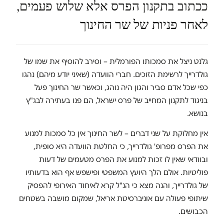
ככתוב בתקנון הפרס אלא שלוש פעמים,
לאחר פניות של שר החינוך
גלנט ניצל את סמכותו הפורמלית – וסירב להוסיף את שמו של
גולדרייך לרשימת הזוכים. חברי הוועדה (שאיני יודע מיהם) נהגו
כפי שכל אדם סביר והגון היה נוהג, וכאשר שר החינוך פעל
בניגוד לתקנון המחייב של פרס ישראל, הם פנו בעתירה לבג"ץ
בנושא.
אין מחלוקת על שני דברים – לשר החינוך אין כל סמכות למנוע
את הפרס מפרופ' גולדרייך, כי החלטת הוועדה היא סופית,
ובוודאי שאין לו זכות למנוע את הפרס מטעמים של דעות
פוליטיות. אולם הלך היועץ המשפטי ופישפש אף הוא בדעותיו
של גולדרייך, והנה מצא כי הנ"ל קרא לאיחוד האירופי להפסיק
שיתופי פעולה עם אוניברסיטת אריאל, שמקום מושבה בשטחים
הכבושים.