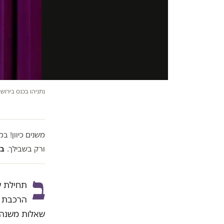
ש
נתניהו בכנס בירושלים | צי
משנים כיוון! 
ורק בשבילך.
בל
ב
תחילת ש
הרכבת ה
שאלות משנה 