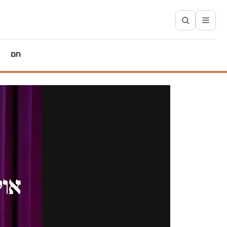
חם
אול