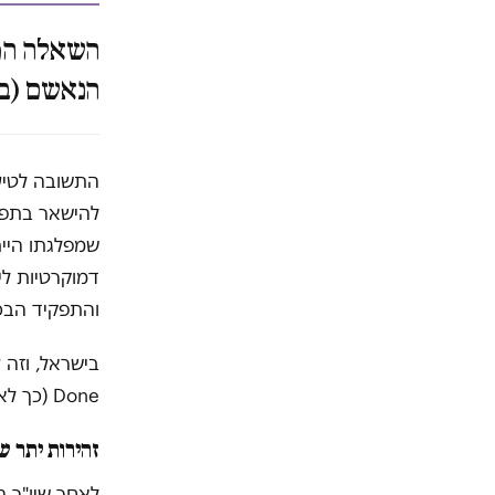
השאלה המד
הנאשם (בנ
התשובה לטיע
להישאר בתפקי
שמפלגתו היית
דמוקרטיות לי
והתפקיד הבכ
Done (כך לא ייעשה) כבר מזמן אינו קיים.
זהירות יתר 
לאחר שיו"ר ה