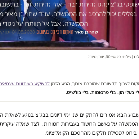
ופטי בג"צ ינהגו זהירות רבה - אולי זהירות יתר - בתש
בפלילים יכול להרכיב את הממשלה. עו"ד שחר בן מאיר מ
הממשלה, אבל אל תוותרו על ניגודי הע
שחר בן מאיר
·
המקום הכי חם בגיהנום
·
01.05.2020
·
זמן קריאה
לום: פלאש 90, יונתן סינדל
במקום לצרוך תקשורת שמוכרת אותך, הגיע הזמן
להשקיע בעיתונות עצמאית
י בעלי הון. בלי פרסומות. בלי בולשיט.
בוע הבא אמורים להתקיים שני ימי דיונים בבג"צ בנוגע לשאלת 
ממשלה על נאשם החשוד בעבירות חמורות, ולצד שאלה עיקרית זו
ביחס לפסילת חלקים מההסכם הקואליציוני.