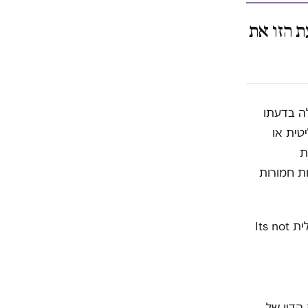
 הזו את
ה בדעתו
טית או
ת
ות חמורות
בישראל, וזה עוד אחד מפירות הבאושים של שלטון נתניהו, המושג הנקרא באנגלית Its not
הדין של