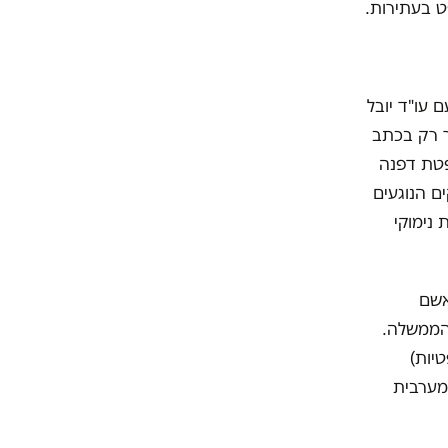
ט בעתירות.
חד עם עו"ד יובל
ר רק בכתב
פטת דפנה
העתירה על הסף (בג"צ 2848/19) בנימוקים הנוגעים
נימוקי
אשם
הממשלה.
יות)
מערבית