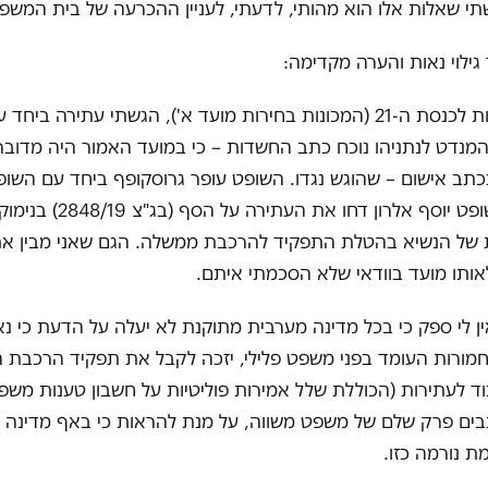
תי שאלות אלו הוא מהותי, לדעתי, לעניין ההכרעה של בית המשפ
גילוי נאות והערה מקדימה:
לאחר הבחירות לכנסת ה-21 (המכונות בחירות מועד א'), הגשתי עתירה בי
 המנדט לנתניהו נוכח כתב החשדות – כי במועד האמור היה מדוב
כתב אישום – שהוגש נגדו. השופט עופר גרוסקופף ביחד עם השו
ברק ארז והשופט יוסף אלרון דחו את 
 של הנשיא בהטלת התפקיד להרכבת ממשלה. הגם שאני מבין את 
לאותו מועד בוודאי שלא הסכמתי איתם.
אין לי ספק כי בכל מדינה מערבית מתוקנת לא יעלה על הדעת כי נ
חמורות העומד בפני משפט פלילי, יזכה לקבל את תפקיד הרכבת 
ד לעתירות (הכוללת שלל אמירות פוליטיות על חשבון טענות משפט
בים פרק שלם של משפט משווה, על מנת להראות כי באף מדינה 
ת נורמה כזו.