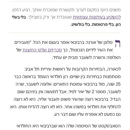
משנים כיוון! במקום לצרוך תקשורת שמוכרת אותך, הגיע הזמן
להשקיע בעיתונות עצמאית
שעובדת אך ורק בשבילך.
בלי בעלי
הון. בלי פרסומות. בלי בולשיט.
ה
סלוגן של אורנה ברביבאי אומר בעצם את הכל. "מעבירים
את העיר לידיים הנכונות", כך
מכריזים שלטי החוצות
של
האלופה והשרה לשעבר מבית יש עתיד.
לכאורה, הבחירות הקרובות על ראשות עיריית תל אביב
מסתמנות כבחירות בין שניים: רון חולדאי העומד בראשה כבר
25 שנה, מול ברביבאי עמוסת התארים: אלופה לשעבר, שרה
לשעבר, מספר 2 של יאיר לפיד. אבל למעשה אין ביניהם שום
הבדל. ברביבאי רוצה שהעיר פשוט תעבור אליה. היא לא רוצה
להחליף את חולדאי במשהו אחר. היא לא רוצה להדיח אותו. היא
גם כמעט לא אומרת עליו שום דבר רע.
הסאבטקסט של הסיסמה שלה הוא שברביבאי היא החולדאי