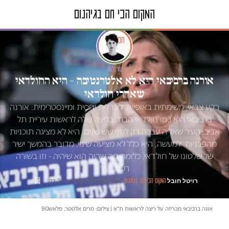
טור דעה
אורנה ברביבאי היא לא אלטרנטיבה – היא החולדאי
שאחרי חולדאי
רקע צבאי, משימתית באופייה, ליברלית יחסית ומיינסטרימית: אורנה
ברביבאי היא כמו חולדאי הבת. בריצה שלה לראשות עיריית תל
אביב, העיר שאליה עברה רק לפני שש שנים, היא לא מציגה תוכניות
מהפכניות. למעשה, היא כלל לא מציעה שינוי. מדובר בהמשך ישיר
של שלטונו של חולדאי. כלומר, מה שהיה הוא שיהיה - וזו בשורה
רעה לעיר
רויטל חובל
·
·
24.08.2023
·
זמן קריאה 2 דק׳
המקום הכי חם בגיהנום
אונה ברביבאי מכריזה על ריצה לראשות ת"א | צילום: מרים אלסטר, פלאש90