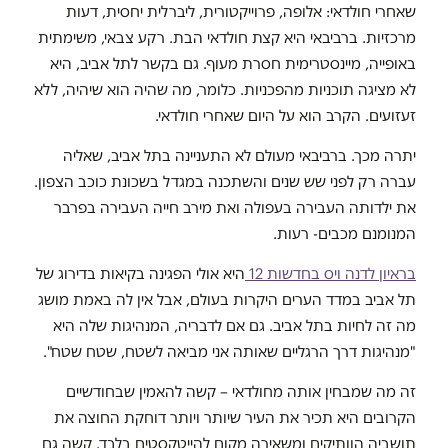
שאחרי חולדאי: אלופה, פרוייקטורית, ליברלית יחסית, דעות
מרכזיות. ברביבאי היא קצת חולדאי הבת. רקע צבאי, משימתית
באופייה, מיינסטרימית חסרת מעוף. גם בקשר לתל אביב, היא
לא מציגה תוכניות מהפכניות. כלומר, מה שהיה הוא שיהיה, ללא
זעזועים. הקרב הוא על היום שאחרי חולדאי.
יתרה מכך. ברביבאי מעולם לא התעניינה בתל אביב, שאליה
עברה רק לפני שש שנים והשתכנה במגדל בשכונת כוכב הצפון.
את ילדותה העבירה בעפולה ואת מירב חייה העבירה בפרבר
המנומנם מכבים- רעות.
בראיון לדנה ויס בחדשות 12
היא אולי הפגינה בקיאות בדירוג של
תל אביב במדד הערים היקרות בעולם, אבל אין לה באמת מושג
מה זה לחיות בתל אביב. גם אם לדבריה, המנהיגות שלה היא
"מנהיגות דרך הרגליים שאותה אני מביאה לשטח, שטח שטח".
זה מה שמבחין אותה מחולדאי – קשה להאמין שבחודשיים
הקרובים היא תכיר את העיר שיותר ויותר דוחקת החוצה את
תושביה הוותיקים ומשאירה מקום להייטקסטים בלבד. קשה גם