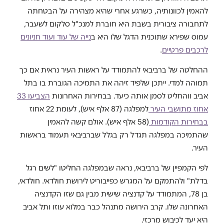
להאמין לכוונותיה, כשרגע אחרי שהיא מצהירה על הבטחתה
לתחבורה ציבורית בשבת היא חוברת למנכ"ל סלקום לשעבר,
עמוס שפירא שתוכנית הדגל שלו היא ב
נייה של עוד ועוד חניונים
לרכבים פרטיים
.
ההחלטה של ברביבאי להתמודד על ראשות העיר נראית אם כך
תמוהה למדי. ייתכן שלפיד זיהה את התמיכה הגוברת בו בתל
אביב ווהחליט לסמן אותה כיעד. בבחירות האחרונות
הצביעו 33
אחוז מתושבי העיר
למפלגה (87 אלף איש), לעומת 22 אחוז
בבחירות הקודמות
(58 אלף איש). אולם קשה להאמין
שהתמיכה במפלגה תגדל רק בגלל שברביבאי תעמוד בראשות
העיר.
לפי הקמפיין של ברביבאי, נראה שבמפלגה החליטו "לשים רגל
בדלת" ולהתמקם על המגרש כפייבוריט לירושת חולדאי. חולדאי,
בן 78, המתמודד על קדנציה שישית מבין גם שזו הקדנציה
האחרונה שלו. קרב הירושה מתנהל כבר במלוא עוזו ותל אביב
היא יעד לכיבוש מרכזי.