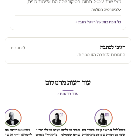
מאז שנת 2022. תחומי הסיקור שלה הם אלימות מינית,
שחיתות וביקורת על מערכת המשפט והצבא. קודם לכן עבדה
לביוגרפיה המלאה
חובל ככתבת המשפט של עיתון "הארץ" ובעברה עבדה גם
כל הכתבות של רויטל חובל ›
בתאגיד השידור הציבורי, מערכת "עובדה" ו"כלכליסט". חובל היא
עורכת דין בהכשרתה, בעלת תואר ראשון בתקשורת ומדעי
המדינה ותואר ראשון נוסף במשפטים.
Revital.Hovel@ha-
makom.co.il
הגיבו לכתבה
9 תגובות
התגובות לכתבה הזו סגורות.
עוד דעות מהמקום
עוד בדעות ›
כשח'ליל א-רשק קיבל בחזרה את
מבחן בוזגלוס: יעקב בוזגלו הכריז
נשיא אמריקאי באמת ט
שמו גם המוות שלו הפסיק להיות
שהוא שמאלני – ב״הארץ״ מקווים
לישראל יהיה זה שיציל 