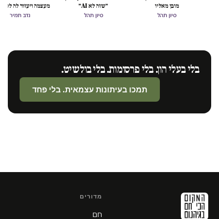
מובן מאליו
״שזה לא AI״
מעצמה ויעזור לה לסיים
הכיבוש
סיון תהל
סיון תהל
נדב תמיר
בלי בעלי הון. בלי פרסומות. בלי בולשיט.
תמכו בעיתונות עצמאית. בלי פחד
מדורים
חם