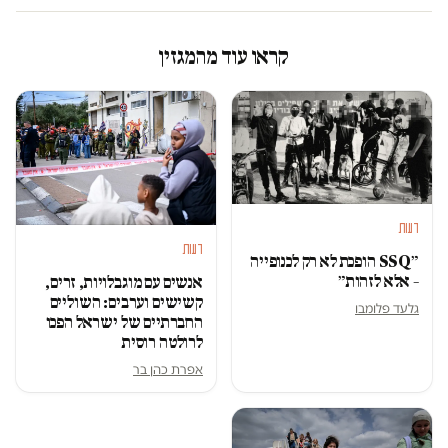
קראו עוד מהמגזין
דעות
דעות
״SSQ הופכת לא רק לכנופייה
– אלא לזהות״
אנשים עם מוגבלויות, זרים,
קשישים וערבים: השוליים
גלעד פלומבו
החברתיים של ישראל הפכו
לרולטה רוסית
אפרת כהן בר