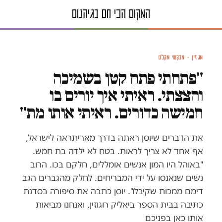
איור: עובדיה בנישו
מגזין · מבקשי מקלט
"פתחתי פתח קטן בשמיכה
והצצתי. ראיתי איך יורים בו
חמישה כדורים. ראיתי אותו מת"
את הדברים שיוסן ראתה בדרך מאריתראה לישראל,
אף אחד לא צריך לראות. בטח לא ילדה בת חמש.
"באוהל היו המון אנשים אומללים, חלקם בכו. הרוב
נשים שנאנסו על ידי המבריחים. לחלק מהגברים הגב
דימם ממכות שקיבלו". יוסן כתבה את סיפורה בסדנת
כתיבה בבית הספר ביאליק רוגוזין, ואנחנו מביאות
אותו כאן בפניכם