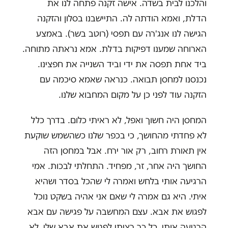
והלכנו לבית בשדה. אישה זקנה פתחה לנו את
הדלת, ואמא הודתה לה. התיישבנו בסלון והזקנה
הגישה לנו אנג'רה עם תפסי (רוטב בשר). באמצע
הארוחה שמענו דפיקות בדלת. אמא נראתה מתוחה.
ביד אחת תפסה את ידי וביד השנייה את חפצינו.
נכנסנו למחסן תבואה. כנראה שאמא סיכמה עם
הזקנה עוד לפני כן על מקום המחבוא שלנו.
המחסן היה חשוך ואפל, לא ראיתי כלום. בדרך כלל
לא פחדתי מהחושך, כי בכפר שלנו כשהשמש שוקעת
אין תאורת רחוב, רק אור ירח. אבל במחסן הזה
החושך היה אחר, זר, מפחיד. התחלתי לבכות. אמי
הרגיעה אותי בלחש ואמרה לי שהכל בסדר ושהיא
איתי. היא גם אמרה לי שאם אני אהיה בשקט נוכל
לפגוש את אבא. עצם המחשבה על פגישה עם אבא
הרגיעה אותי. כל כך רציתי לפגוש את אבא שלי. לא