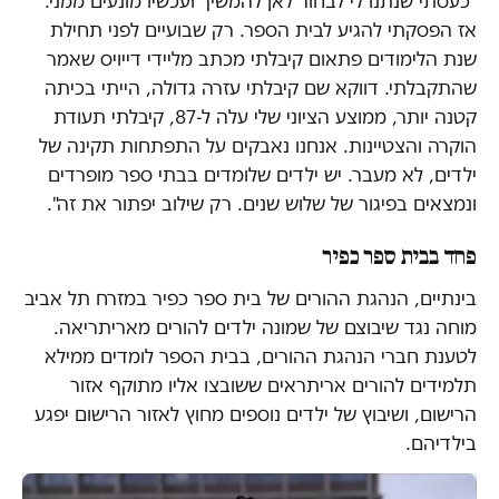
"כעסתי שנתנו לי לבחור לאן להמשיך ועכשיו מונעים ממני.
אז הפסקתי להגיע לבית הספר. רק שבועיים לפני תחילת
שנת הלימודים פתאום קיבלתי מכתב מליידי דייויס שאמר
שהתקבלתי. דווקא שם קיבלתי עזרה גדולה, הייתי בכיתה
קטנה יותר, ממוצע הציוני שלי עלה ל-87, קיבלתי תעודת
הוקרה והצטיינות. אנחנו נאבקים על התפתחות תקינה של
ילדים, לא מעבר. יש ילדים שלומדים בבתי ספר מופרדים
ונמצאים בפיגור של שלוש שנים. רק שילוב יפתור את זה".
פחד בבית ספר כפיר
בינתיים, הנהגת ההורים של בית ספר כפיר במזרח תל אביב
מוחה נגד שיבוצם של שמונה ילדים להורים מאריתריאה.
לטענת חברי הנהגת ההורים, בבית הספר לומדים ממילא
תלמידים להורים אריתראים ששובצו אליו מתוקף אזור
הרישום, ושיבוץ של ילדים נוספים מחוץ לאזור הרישום יפגע
בילדיהם.