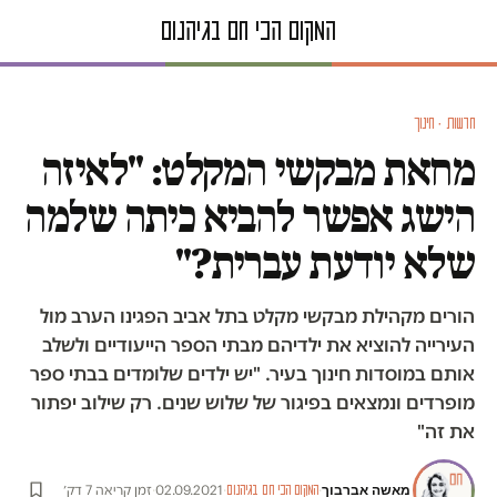
חדשות · חינוך
מחאת מבקשי המקלט: "לאיזה
הישג אפשר להביא כיתה שלמה
שלא יודעת עברית?"
הורים מקהילת מבקשי מקלט בתל אביב הפגינו הערב מול
העירייה להוציא את ילדיהם מבתי הספר הייעודיים ולשלב
אותם במוסדות חינוך בעיר. "יש ילדים שלומדים בבתי ספר
מופרדים ונמצאים בפיגור של שלוש שנים. רק שילוב יפתור
את זה"
מאשה אברבוך
·
·
02.09.2021
·
זמן קריאה 7 דק׳
המקום הכי חם בגיהנום