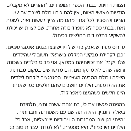
הצוות החינוכי בבתי הספר המופרדים: "ההורים לא מקבלים
הודעות מאנשי הצוות, אין להם כוח ויכולת לשבת עם 32
הורים ולהסביר לכל אחד מהם מה צריך לעשות ואיך. לעומת
זאת, בבתי ספר לא מופרדים זה אחרת, שם לצוות יש יכולת
להשקיע בתלמידים החלשים בכיתה".
טדרוס מעיד שנאבק כדי שילדיו ישובצו בגנים אינטגרטיביים.
"כבן לקהילת מבקשי המקלט בישראל, חשוב לי שהילדים
שלנו יקבלו את זכויותיהם במלואן. אני מביט בילדים בשכונה
ורואה שהם לא מתקדמים, הם מדשדשים במקום מבחינת
השפה ויכולת ההבעה העצמית. הסגרגציה לוקחת לילדים
את ההזדמנות. הילדים חושבים שהם חלשים כמו שאנחנו
היינו חלשים כשהגענו מאפריקה".
בהפגנה פגשנו את ס', בת אחת עשרה וחצי, תלמידת
ביאליק רוגוזין. היא היתה שם עם משפחתה וחברותיה.
"הייתי בגן שבו המחנכות היו יהודיות ישראליות, אבל כל
הילדים היו כמוני", היא מספרת, "לא למדתי עברית טוב בגן