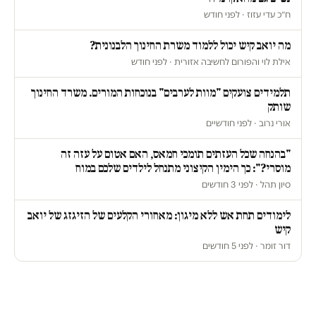
ח״כ עדי עזוז · לפני חודש
מה יואב קיש יכול ללמוד משרת החינוך הלבנונית?
אילת לוי והפורום לחשיבה אזורית · לפני חודש
תלמידים צועקים "מוות לערבים" בנוכחות המורים. משרד החינוך
שותק
אורי נרוב · לפני חודשיים
"בהנחה שכל העזתים תומכי חמאס, האם אטום על עזה זה
מוסרי?": כך הימין הקיצוני מתנחל לילדים שלכם במוח
סיון תהל · לפני 3 חודשים
לימודים תחת אש ללא מיגון: מאחורי הקלעים של הזיגזג של יואב
קיש
דור זומר · לפני 5 חודשים