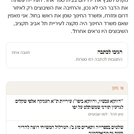
מקלט לשבץ את ילדיהם בבית ספר אחר. העירייה עשתה
את הדבר הכי לא נכון, והרחיבה את השיבוצים רק לאיזור
דרום ומזרח, ומשרד החינוך טומן את ראשו בחול. אני מאמין
שאם משרד החינוך היה מקצה לעיריית תל אביב תקציב,
השיבוצים היו נראים אחרת".
הגיבו לכתבה
תגובה אחת
התגובות לכתבה הזו סגורות.
עוד בחינוך
״דווקא עכשיו, ודווקא ביפו״: עיריית ת״א העניקה אלפי שקלים
לגרעין תורני שמשתלט על יפו
סיון תהל · לפני שבועיים
שלטים בספרייה ותארים סוג ב': הטרלול המשיחי רוצה להדיר
נשים גם מהאקדמיה