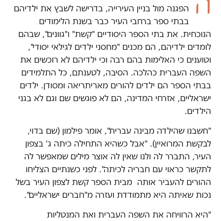
ה
הפגנה מול בניין העירייה, בדרישה לשבץ את ילדיהם
בבתי ספר ברחבי העיר כבר בשנת הלימודים
הנוכחית. את בתי הספר היסודיים "קשת" ו"גוונים", שבהם
לומדים ילדיהם, הם מכנים "מחסני ילדים לגילאי יסודי",
וטוענים כי האלימות בהם רבה וכי ילדיהם לא רוכשים את
השפה העברית כהלכה. הסיבה, לטענתם, כל התלמידים
בבתי הספר הם ילדים להורים מאריתריאה ומסודן. ילדים
ישראליים, אזרחי המדינה, הם לא פוגשים שם וגם לא בגני
הילדים.
"חשבנו שהילדה מבינה עברית", אומר פילמון (שם בדוי,
לבקשת המרואיין). "אבל כשהיא התחילה כיתה ג' בצפון
העיר, התברר לה ולנו שאין לה אוצר מילים שמאפשר לה
לתקשר כראוי עם חבריה לכיתה". לפני כשנתיים הצליחו
ההורים להעביר אותה מבית הספר קשת לצפון העיר בשל
נכות שאיתה היא מתמודדת ועזרה מ"חברים ישראליים".
"היא הרוויחה את השפה העברית ואת המנטליות