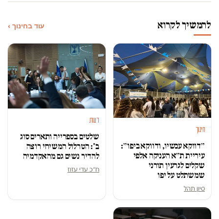
להמשיך לקרוא
עוד בחינוך ›
דעות
חינוך
שלטים בספרייה ותארים סוג
״דווקא עכשיו, ודווקא ביפו״:
ב': הטרלול המשיחי רוצה
עיריית ת״א העניקה אלפי
להדיר נשים גם מהאקדמיה
שקלים לגרעין תורני
ח״כ עדי עזוז
שמשתלט על יפו
סיון תהל