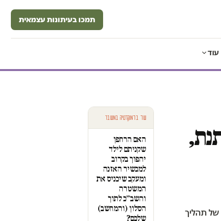
תמכו בעיתונות עצמאית
עוד
עוד בדמוקרטיה במשבר
נת,
האם הרחפן
שקניתם לילד
יהפוך בקרוב
למכשיר האזנה
ומעקב שיכניס את
המשטרה
והשב״כ לתוך
הסלון (והמחשב)
 של תהליך
שלכם?