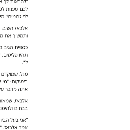
"להראות לך את
לכם טענות למש
לפוגרומים? מי
אלבאז השיב: 
ותמשיך את מה
כספית הגיב במ
תהיו פליטים, 
לי".
מגל, שמוקדם 
בצעקות: "מי 
אתה מדבר על 
בבתים ולהימנ
"אני בעל הבי
אמר אלבאז. "כן