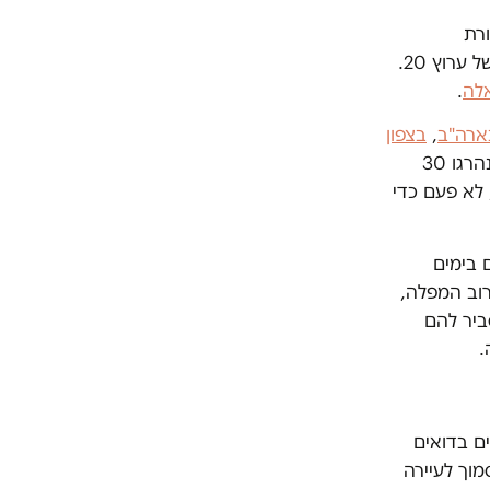
רת
המיינסטרים הישראלית, שבימים האחרונים נדמה שהפכה כמעט כולה לשלוחה של ערוץ 20.
לה
.
ארה"ב
,
בצפון
. במהומות בארה"ב לפני שנה, לאחר רציחתו של ג'ורג' פלויד, נהרגו 30
 לא פעם כדי
 בימים
רוב המפלה,
ביר להם
.
ם בדואים
מוך לעיירה