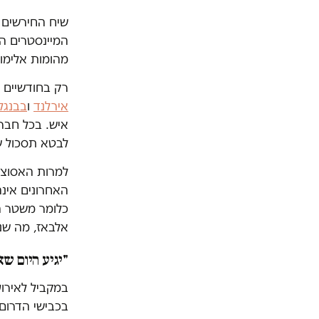
שיח החירשים 
מהומות אלימות 
רק בחודשיים ה
אירלנד
ו
בבנגל
איש. בכל חברה
לבטא תסכול של
למרות האסוצי
האחרונים אינ
כלומר משטר הע
אלבאז, מה שנת
"יגיע היום שא
במקביל לאירו
בכבישי הדרום.