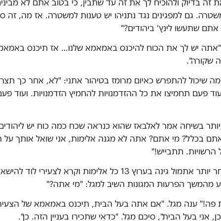
 זה בדיוק ולהוכיח לך את זה עד שתבין, כי בטוב אתם לא מבינים
טרה. גם למפגינים נגד נתניהו יש טענות למשטרה. אז מה, זה ס
 אתם שתעשו לינץ' ביהודים?"
"אתה יש לך את הכוח להיכנס באמאמא שלנו… אז תיכנס באמאמא
 שקורה".
ה שיכול להתפרש כאיום מרומז בטיהור אתני: "לא, אחר כך תצרח
עוד פעם תחמיצו את כל ההזדמנויות להחמיץ הזדמנויות. ועוד פעם
יותר בשיחה אמר לאלבאז שהוא כנראה שכח כמה כוח יש ליהודים
אתם בכלל? מי אתם? אתה לא מגנה אלימות, אני שואל אותך על ה
הרשויות. תתבייש!"
אלבאז, שמאוחר יותר אתמול גינה בערוץ 13 כל אלימות וקרא לצעירי לו
ע מהמשך הפרעות המגונות השיב למגל: "מי אתה?"
ת פה!" ענה מגל. "אם אתה בעל הבית, תיכנס באמאמא של הצעירי
, אני בעל הבית", סיכם מגל. "כדאי שתכירו בעניין הזה. כן".