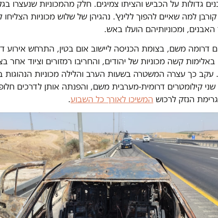
נים גדולות על הכביש והציתו צמיגים. חלק מהמכוניות שנעצרו בג
 קורבן למה שאיים להפוך ללינץ'. נהגיהן של שלוש מכוניות הצליחו 
אבנים, ומכוניותיהם הועלו באש.
 דרומה משם, בצומת הכניסה ליישוב אום בטין, התרחש אירוע דו
באלימות קשה מכוניות של יהודים, והחריבו רמזורים וציוד אחר 
עקב כך עצרה המשטרה בשעות הערב והלילה מכוניות הנהוגות ביד
שני קילומטרים דרומית-מערבית משם, והפנתה אותן לדרכים חלופי
גרימת הנזק לרכוש
המשיכו לאורך כל השבוע
.