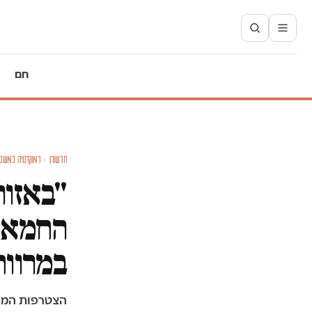
חם
חדשות · דמוקרטיה במשב
"באזור
החמאס 
במרווח
הצטרפות המגזר