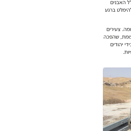
לל האבנים
להימלט ברגע
מה. צעירים
בצומת, שהפכה
י יהודים
ות.