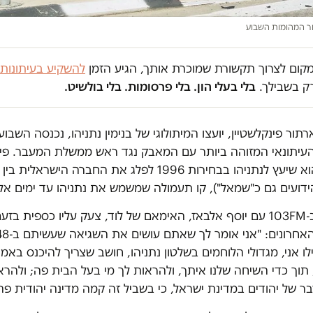
חר המהומות השבוע
במקום לצרוך תקשורת שמוכרת אותך, הגיע הזמן
להשקיע בעיתונות
ק בשבילך.
בלי בעלי הון. בלי פרסומות. בלי בולשיט.
רתור פינקלשטיין, יועצו המיתולוגי של בנימין נתניהו, נכנסה השבו
עיתונאי המזוהה ביותר עם המאבק נגד ראש ממשלת המעבר. פינק
כזכור, הוא שיעץ לנתניהו בבחירות 1996 לפלג את החברה הישראלי
הידועים גם כ"שמאל"), קו תעמולה שמשמש את נתניהו עד ימים א
במהלך ראיון ב-103FM עם יוסף אלבאז, האימאם של לוד, צעק עליו כספית 
ו אני, מגדולי הלוחמים בשלטון נתניהו, חושב שצריך להיכנס בא
 תוך כדי השיחה שלנו איתך, ולהראות לך מי בעל הבית פה; ולהר
ר של יהודים במדינת ישראל, כי בשביל זה קמה מדינה יהודית פה