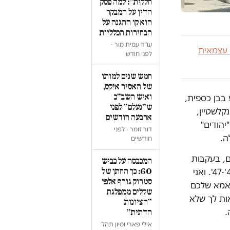
חלקית״: למה פסק
הדין על המבקר
הוא קו ההגנה על
הבחירות הכלליות
עו״ד עמית מור ·
 עצמאית
לפני חודש
חמש שנים למותו
של האסיר איקס,
ואיש השב״כ
ע בבן כספית,
ש״נעלם״ לפני
לשטיין,
ארבעה חודשים
ת בין "יהודים"
דור זומר · לפני
לה.
חודשיים
בזעם, בעקבות
המכבסה על כביש
60: כך החתן של
אירועי הימים האחרונים: "אני אומר לך שאתם עושים את השגיאה שעשיתם ב-48'-47'. ואני
סטרוק גורף אלפי
מאמא שלכם
שקלים ממפלגת
אות לך שלא
״הציונות
.
הדתית״
אילי פארי וסיון תהל