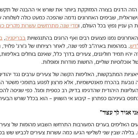
הזה הדגים בצורה המזוקקת ביותר את שורש אי ההבנה של תקשו
הן עניין נפוץ בכל העולם, ו
מדי שנה מתרחשים עשרות מקרים כא
אחרונים נמנו פצועים רבים ואף הרוגים בהתנגשויות
בבריטניה
,
ב
דש
 יהיו תמיד חוליגנים, צעירים בדרך כלל, שאינם בוחלים באלימות,
 אוכלוסיות שוליים, החשות מודרות ומופלות.
אציות המתבקשות, האלימות הקשה של צעירים ערבים נגד יהודים
ה נובעת בהכרח מאנטישמיות, אלא מרצון לפגוע בתומכי משטר ה
ליונות היהודית שהדגימו בדיוק רב כספית ומגל. כפי שניסה להס
פס בעיניהם כפתרון – קיבוע אי השוויון – הוא בכלל שורש הבעיה
ני אגיד לך עצור"
עים האלימים בערים המעורבות התרחשו השבוע מהומות של צעירי
 בלילה שבין שני לשלישי הגיעו כמה עשרות צעירים לכביש שש בס