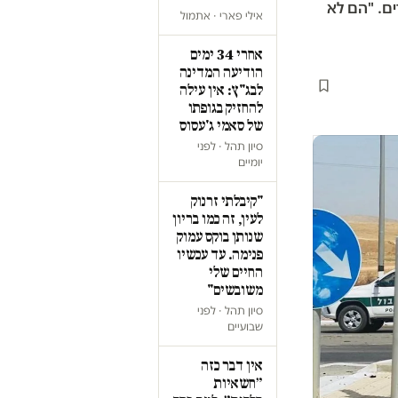
ם. "הם לא
אילי פארי · אתמול
אחרי 34 ימים
הודיעה המדינה
לבג"ץ: אין עילה
להחזיק בגופתו
של סאמי ג'עסוס
סיון תהל · לפני
יומיים
"קיבלתי זרנוק
לעין, זה כמו בריון
שנותן בוקס עמוק
פנימה. עד עכשיו
החיים שלי
משובשים"
סיון תהל · לפני
שבועיים
אין דבר כזה
״חשאיות