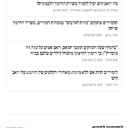
מה יואב קיש יכול ללמוד משרת החינוך הלבנונית?
אילת לוי והפורום לחשיבה אזורית · לפני חודש
תלמידים צועקים "מוות לערבים" בנוכחות המורים. משרד החינוך
שותק
אורי נרוב · לפני חודשיים
"בהנחה שכל העזתים תומכי חמאס, האם אטום על עזה זה
מוסרי?": כך הימין הקיצוני מתנחל לילדים שלכם במוח
סיון תהל · לפני 3 חודשים
לימודים תחת אש ללא מיגון: מאחורי הקלעים של הזיגזג של יואב
קיש
דור זומר · לפני 5 חודשים
להמשיך לקרוא