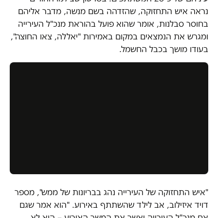
נראה איש התחזוקה, שהזדהה בשם מנשה, מדבר אליהם
בחוסר סבלנות, אומר שהוא פועל בהוראת מנכ"ל העירייה
ומגרש את הנמצאים במקום באמירות "יאללה, צאו החוצה",
בעודו מושך בכבל החשמל.
"איש התחזוקה של העירייה נהג בבריונות של ממש", מספר
דויד איזילוב, אב לילד שהשתתף באירוע. "הוא אמר שגם
אם מנכ"ל העירייה יאשר את המשך האירוע – הוא לא