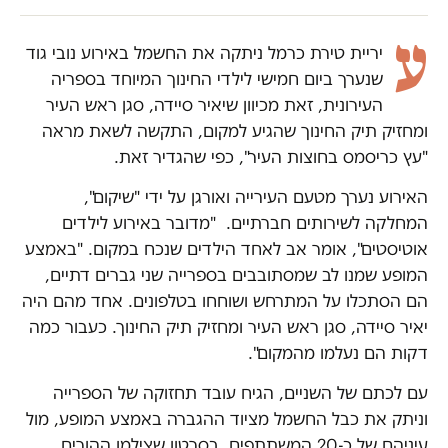
ע
יריית טירת כרמל ניתקה את החשמל באירוע נובי גוד
שנערך ביום חמישי לילדי החינוך המיוחד בספריה
העירונית, זאת מכיוון שיאיר סיידה, סגן ראש העיר
ומחזיק תיק החינוך שהגיע למקום, התקשה לשאת מראה
"עץ כריסמס בחוצות העיר", כפי שהגדיר זאת.
האירוע נערך מטעם העירייה ואורגן על ידי "שיקום",
המחלקה לשירותים חברתיים. "מדובר באירוע לילדים
אוטיסטים", אומר אב לאחד הילדים שנכח במקום. "באמצע
המופע שמנו לב שמסתובבים בספרייה שני גברים דתיים,
הם הסתכלו על המתרחש ושוחחו בטלפונים. אחד מהם היה
יאיר סיידה, סגן ראש העיר ומחזיק תיק החינוך. כעבור כמה
דקות הם נעלמו מהמקום".
עם לכתם של השניים, הגיח עובד תחזוקה של הספרייה
וניתק את כבל החשמל מציוד ההגברה באמצע המופע, מול
עיניהם של כ-20 המשתתפים. בסרטון שצילמו ההורים