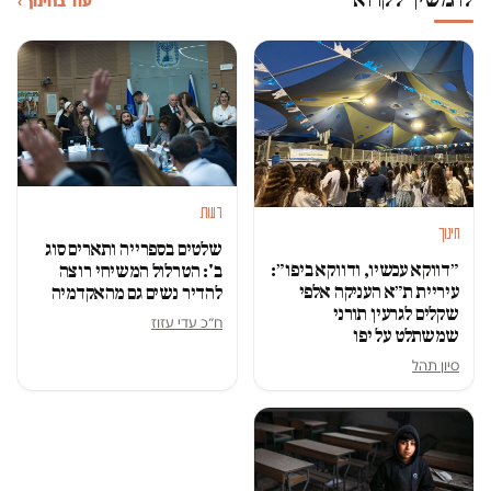
עוד בחינוך ›
דעות
חינוך
שלטים בספרייה ותארים סוג
״דווקא עכשיו, ודווקא ביפו״:
ב': הטרלול המשיחי רוצה
עיריית ת״א העניקה אלפי
להדיר נשים גם מהאקדמיה
שקלים לגרעין תורני
ח״כ עדי עזוז
שמשתלט על יפו
סיון תהל