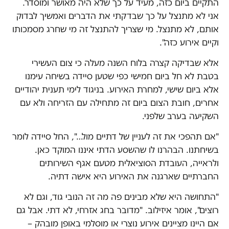
התקיים ביום כזה, מעיד על כך שלא היה מאושר ומוסדר.
אני לא מתנצל על כך שבדקתי את הדברים ואמשיך לבדוק
אותם, לא מתנצל. מי שצריך להתנצל זה מי שחרג מסמכותו
וקיים אירוע כזה".
אלא שבדיקה קצרה בלוח השנה מעלה כי צום העשירי
בטבת לא חל ביום חמישי כפי שטען סיידה בשיחה עימנו
אלא ביום שישי, למחרת האירוע. בניגוד לימי תענית יהודיים
אחרים, חובת הצום ביום זה מתחילה עם הזריחה ולא עם
השקיעה בערב שלפני.
"אם תהפכי את זה לעניין של דתיים מול…", החל סיידה לומר
בשיחתנו. הבהרנו לו שהשסע הדתי איננו המוקד כאן.
ולראייה, העובדת הסוציאלית מטעם אגף השירותים
החברתיים שארגנה את האירוע היא אישה דתיה.
"התחושה היא שלא מבינים פה מה זה הנובי גוד, וגם לא
רוצים", אומר איזילוב. "מדובר בחג אזרחי, לא דתי. אבל גם
אם היינו מציינים אירוע נוצרי או מוסלמי באופן מובהק –