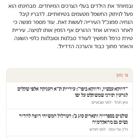
ובמיוחד את הילדים בעלי הצרכים המיוחדים. מבחינתו הוא
פעל לניתוק החשמל מטעמים בטיחותיים. לדבריו קיבל
הנחיה ממנכ"ל העירייה לעשות זאת. עוד מספר מנשה כי
לאחר האירוע אחד ההורים אף הזמין אותו לפיצה. עיריית
טירת כרמל תמשיך לעודד סבלנות וסובלנות כלפי השונה
והאחר מתוך כבוד והערכה הדדית".
עוד בחינוך
״דווקא עכשיו, ודווקא ביפו״: עיריית ת״א העניקה אלפי שקלים
לגרעין תורני שמשתלט על יפו
סיון תהל · לפני שבועיים
שלטים בספרייה ותארים סוג ב': הטרלול המשיחי רוצה להדיר
נשים גם מהאקדמיה
ח״כ עדי עזוז · לפני חודש