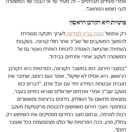
אחרי פעילים חברתיים – זה מעיד על אי הבנה של המשטרה
לגבי חופש המחאה".
פרטיות היא הקורבן הראשון
רק אתמול
הורה בג"ץ למדינה
לערוך חקיקה מסודרת
להמשך המעקבים של שב"כ אחר חולי קורונה. בעקבות
העתירה שהגישה האגודה לזכויות האזרח נאסר גם על
המשטרה לעקוב אחרי אזרחים בבידוד.
"במצבי חירום, כמו במשבר הקורונה, הפרטיות היא הקורבן
הראשון. היא אפילו לא שיקול", אומר נעם רותם, שחיבר את
חוברת אבטחת המידע יחד עם יובל אדם. "דברים כמו
מעקב שב"כ אחרי אזרחים ישראלים שנראו הזויים בעבר,
נמצאים פתאום על השולחן, נידונים ברצינות ומאושרים
במחטף. מצבי חירום משמשים להכנסת פרקטיקות מעקב
רבות לנורמה, ובתום מצב החירום מפסיקים את השימוש רק
בחלק מהן. ככה הפרטיות של כולנו מצטמצמת ככל שעובר
הזמן".