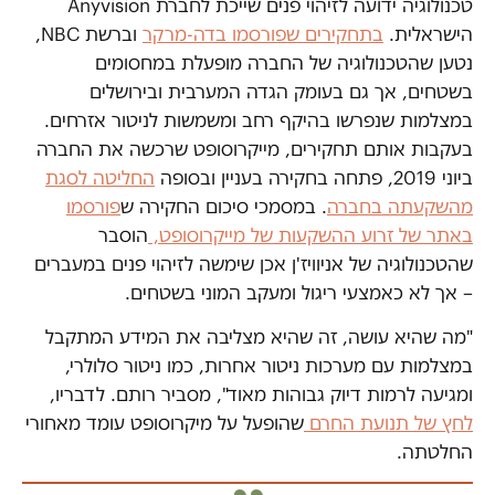
טכנולוגיה ידועה לזיהוי פנים שייכת לחברת Anyvision
הישראלית.
בתחקירים שפורסמו בדה-מרקר
וברשת NBC,
נטען שהטכנולוגיה של החברה מופעלת במחסומים
בשטחים, אך גם בעומק הגדה המערבית ובירושלים
במצלמות שנפרשו בהיקף רחב ומשמשות לניטור אזרחים.
בעקבות אותם תחקירים, מייקרוסופט שרכשה את החברה
ביוני 2019, פתחה בחקירה בעניין ובסופה
החליטה לסגת
מהשקעתה בחברה
. במסמכי סיכום החקירה ש
פורסמו
באתר של זרוע ההשקעות של מייקרוסופט,
הוסבר
שהטכנולוגיה של אניוויז'ן אכן שימשה לזיהוי פנים במעברים
– אך לא כאמצעי ריגול ומעקב המוני בשטחים.
"מה שהיא עושה, זה שהיא מצליבה את המידע המתקבל
במצלמות עם מערכות ניטור אחרות, כמו ניטור סלולרי,
ומגיעה לרמות דיוק גבוהות מאוד", מסביר רותם. לדבריו,
לחץ של תנועת החרם
שהופעל על מיקרוסופט עומד מאחורי
החלטתה.