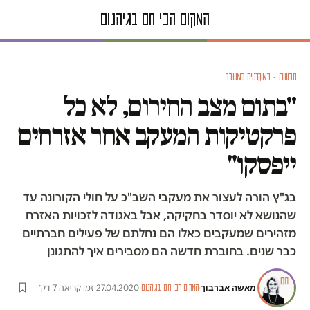
חדשות · דמוקרטיה במשבר
"בתום מצב החירום, לא כל
פרקטיקות המעקב אחר אזרחים
ייפסקו"
בג"ץ הורה לעצור את מעקבי השב"כ על חולי הקורונה עד
שהנושא לא יוסדר בחקיקה, אבל באגודה לזכויות האזרח
מזהירים שמעקבים כאלו הם נחלתם של פעילים חברתיים
כבר שנים. בחוברת חדשה הם מסבירים איך להתגונן
מאשה אברבוך
·
·
27.04.2020
·
זמן קריאה 7 דק׳
המקום הכי חם בגיהנום