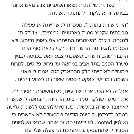
קפדנית של הבית מצאו השוטרים צבע גואש אדום
בביתה, והיא נלקחה לתחנת המשטרה.
"הייתי שעות בתחנה", מספרת ל', שהייתה אז פעילה
סביבתית אקטיביסטית בארגונים "גרינפיס", "15 דקות"
ו"מגמה ירוקה". "השוטרים התייחסו אלי באופן מזעזע, ולא
הסכימו להגיד מה החשד נגדי. רק לקראת סוף היום
התברר שהם חושדים ששפכתי צבע גואש בכניסה לבניין
משרד הפנים בתל אביב במחאה על גירוש פליטים, למרות
שמעולם לא הייתי חלק מהמאבק הזה. אמרו לי שאני
רשומה במודיעין כאקטיביסטית שאוהבת לצבוע דברים".
אבל זה לא הכל. אחרי שבועיים, כשהמשטרה החזירה לה
את הטלפון שנלקח ממנה בזמן החקירה, הבחינה ל' שמשהו
לא עובד כשורה במכשיר. "כשניסיתי להיכנס ללשונית גלישה
בסתר בדפדפן, הופיעה הודעה שהפעולה לא אפשרית כי
הטלפון rooted. לא ידעתי מה זה אומר. טכנאי הטלפונים
הסביר לי שהתעסקו עם מערכת ההפעלה שלי ועם