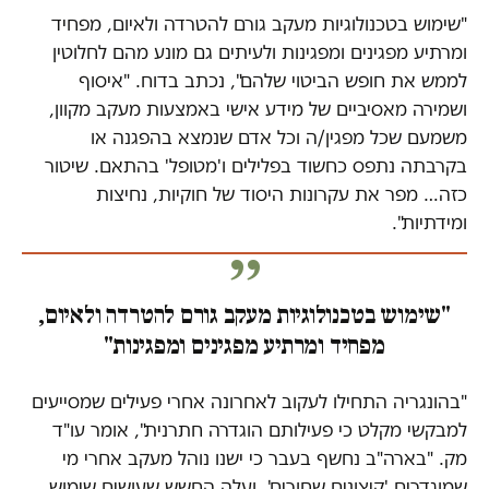
"שימוש בטכנולוגיות מעקב גורם להטרדה ולאיום, מפחיד
ומרתיע מפגינים ומפגינות ולעיתים גם מונע מהם לחלוטין
לממש את חופש הביטוי שלהם", נכתב בדוח. "איסוף
ושמירה מאסיביים של מידע אישי באמצעות מעקב מקוון,
משמעם שכל מפגין/ה וכל אדם שנמצא בהפגנה או
בקרבתה נתפס כחשוד בפלילים ו'מטופל' בהתאם. שיטור
כזה… מפר את עקרונות היסוד של חוקיות, נחיצות
ומידתיות".
"שימוש בטכנולוגיות מעקב גורם להטרדה ולאיום,
מפחיד ומרתיע מפגינים ומפגינות"
"בהונגריה התחילו לעקוב לאחרונה אחרי פעילים שמסייעים
למבקשי מקלט כי פעילותם הוגדרה חתרנית", אומר עו"ד
מק. "בארה"ב נחשף בעבר כי ישנו נוהל מעקב אחרי מי
שמוגדרים 'קיצונים שחורים', ועלה החשש שעושים שימוש