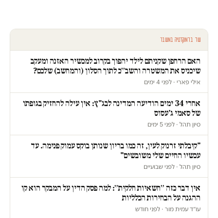
עוד בדמוקרטיה במשבר
האם הרחפן שקניתם לילד יהפוך בקרוב למכשיר האזנה ומעקב
שיכניס את המשטרה והשב״כ לתוך הסלון (והמחשב) שלכם?
אילי פארי · לפני 4 ימים
אחרי 34 ימים הודיעה המדינה לבג"ץ: אין עילה להחזיק בגופתו
של סאמי ג'עסוס
סיון תהל · לפני 5 ימים
"קיבלתי זרנוק לעין, זה כמו בריון שנותן בוקס עמוק פנימה. עד
עכשיו החיים שלי משובשים"
סיון תהל · לפני שבועיים
אין דבר כזה ״חשאיות חלקית״: למה פסק הדין על המבקר הוא קו
ההגנה על הבחירות הכלליות
עו״ד עמית מור · לפני חודש