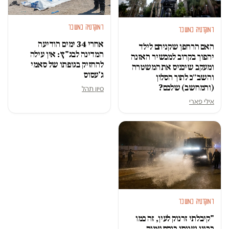
דמוקרטיה במשבר
דמוקרטיה במשבר
אחרי 34 ימים הודיעה
האם הרחפן שקניתם לילד
המדינה לבג"ץ: אין עילה
יהפוך בקרוב למכשיר האזנה
להחזיק בגופתו של סאמי
ומעקב שיכניס את המשטרה
ג'עסוס
והשב״כ לתוך הסלון
(והמחשב) שלכם?
סיון תהל
אילי פארי
דמוקרטיה במשבר
"קיבלתי זרנוק לעין, זה כמו
בריון שנותן בוקס עמוק