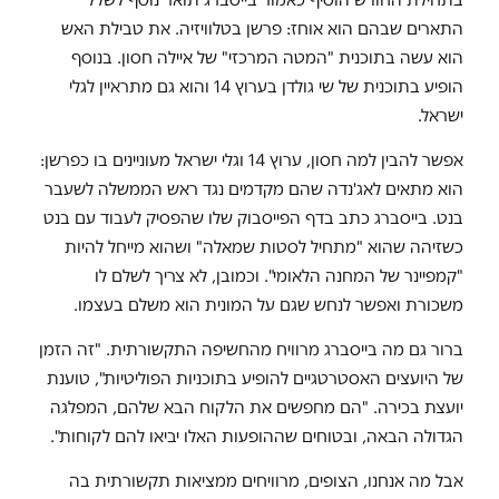
התארים שבהם הוא אוחז: פרשן בטלוויזיה. את טבילת האש
הוא עשה בתוכנית "המטה המרכזי" של איילה חסון. בנוסף
הופיע בתוכנית של שי גולדן בערוץ 14 והוא גם מתראיין לגלי
ישראל.
אפשר להבין למה חסון, ערוץ 14 וגלי ישראל מעוניינים בו כפרשן:
הוא מתאים לאג'נדה שהם מקדמים נגד ראש הממשלה לשעבר
בנט. בייסברג כתב בדף הפייסבוק שלו שהפסיק לעבוד עם בנט
כשזיהה שהוא "מתחיל לסטות שמאלה" ושהוא מייחל להיות
"קמפיינר של המחנה הלאומי". וכמובן, לא צריך לשלם לו
משכורת ואפשר לנחש שגם על המונית הוא משלם בעצמו.
ברור גם מה בייסברג מרוויח מהחשיפה התקשורתית. "זה הזמן
של היועצים האסטרטגיים להופיע בתוכניות הפוליטיות", טוענת
יועצת בכירה. "הם מחפשים את הלקוח הבא שלהם, המפלגה
הגדולה הבאה, ובטוחים שההופעות האלו יביאו להם לקוחות".
אבל מה אנחנו, הצופים, מרוויחים ממציאות תקשורתית בה