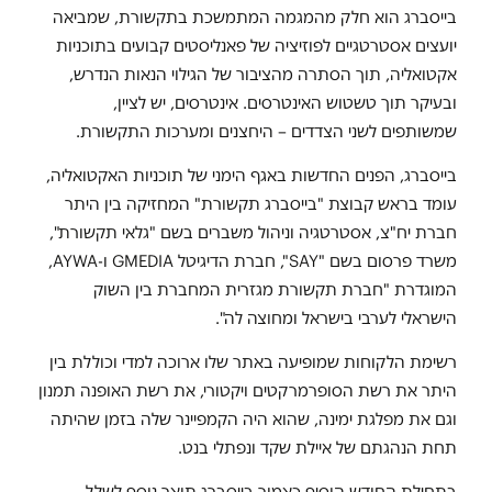
בייסברג הוא חלק מהמגמה המתמשכת בתקשורת, שמביאה
יועצים אסטרטגיים לפוזיציה של פאנליסטים קבועים בתוכניות
אקטואליה, תוך הסתרה מהציבור של הגילוי הנאות הנדרש,
ובעיקר תוך טשטוש האינטרסים. אינטרסים, יש לציין,
שמשותפים לשני הצדדים – היחצנים ומערכות התקשורת.
בייסברג, הפנים החדשות באגף הימני של תוכניות האקטואליה,
עומד בראש קבוצת "בייסברג תקשורת" המחזיקה בין היתר
חברת יח"צ, אסטרטגיה וניהול משברים בשם "גלאי תקשורת",
משרד פרסום בשם "SAY", חברת הדיגיטל GMEDIA ו-AYWA,
המוגדרת "חברת תקשורת מגזרית המחברת בין השוק
הישראלי לערבי בישראל ומחוצה לה".
רשימת הלקוחות שמופיעה באתר שלו ארוכה למדי וכוללת בין
היתר את רשת הסופרמרקטים ויקטורי, את רשת האופנה תמנון
וגם את מפלגת ימינה, שהוא היה הקמפיינר שלה בזמן שהיתה
תחת הנהגתם של איילת שקד ונפתלי בנט.
בתחילת החודש הוסיף כאמור בייסברג תואר נוסף לשלל