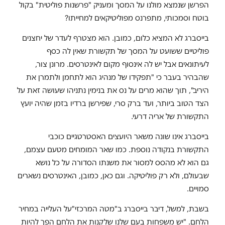
הפרשן שנמצא מולנו על המסך ומעניק "פרשנות פוליטית" בקול
בוטח וסמכותי, מתפרנס מפוליטיקאים למחייתו?
בייסברג לא המציא כלום, כמובן. הוא מצטרף לעדר של יחצנים
פוליטיים ששועט על המסך של תקשורת שאין לה כסף
לעיתונאים אבל יש לה אינסוף מקום לאינטרסים. מרונן צור,
שהבהיר בעבר כי "תפקידו של מנהיג הוא לתחמן ולתמרן את
היריב", תוך שהוא מרים על נס את בנימין נתניהו שעושה זאת על
הצד הטוב ביותר, ועד ברק סרי, שפירשן ברדיו בזמן שהיה יועץ
התקשורת של אריה דרעי.
בייסברג אינו שונה משאר היועצים האסטרטגיים כוכבי
התקשורת בנקודה נוספת. כמו שאר המומחים מטעם עצמם,
גם הוא לא מהסס למסור את משנתו הסדורה על כל נושא
שבעולם, ולא רק פוליטיקה. וגם כאן, כמובן, האינטרסים נשארים
סמויים.
בשבת, למשל, דיבר בייסברג ב"מטה המרכזי"על העלייה במחיר
הלחם. "יש משפחות בעם שלנו שלקנות את הלחם הפך להיות