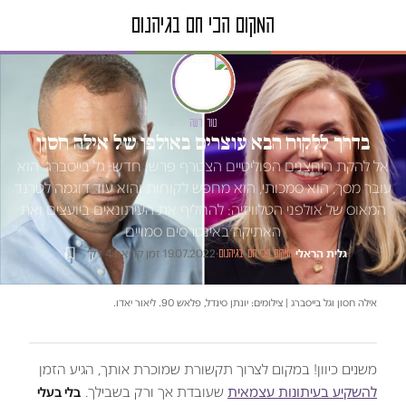
טור דעה
בדרך ללקוח הבא עוצרים באולפן של אילה חסון
אל להקת היחצנים הפוליטיים הצטרף פרשן חדש: גל בייסברג. הוא
עובר מסך, הוא סמכותי, הוא מחפש לקוחות והוא עוד דוגמה לטרנד
המאוס של אולפני הטלוויזיה: להחליף את העיתונאים ביועצים ואת
האתיקה באינטרסים סמויים
גלית הראלי
·
·
19.07.2022
·
זמן קריאה 4 דק׳
המקום הכי חם בגיהנום
אילה חסון וגל בייסברג | צילומים: יונתן סינדל, פלאש 90. ליאור יאדו.
משנים כיוון! במקום לצרוך תקשורת שמוכרת אותך, הגיע הזמן
להשקיע בעיתונות עצמאית
שעובדת אך ורק בשבילך.
בלי בעלי