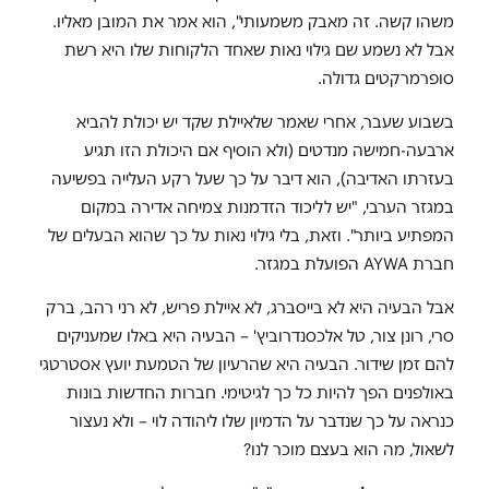
משהו קשה. זה מאבק משמעותי", הוא אמר את המובן מאליו.
אבל לא נשמע שם גילוי נאות שאחד הלקוחות שלו היא רשת
סופרמרקטים גדולה.
בשבוע שעבר, אחרי שאמר שלאיילת שקד יש יכולת להביא
ארבעה-חמישה מנדטים (ולא הוסיף אם היכולת הזו תגיע
בעזרתו האדיבה), הוא דיבר על כך שעל רקע העלייה בפשיעה
במגזר הערבי, "יש לליכוד הזדמנות צמיחה אדירה במקום
המפתיע ביותר". וזאת, בלי גילוי נאות על כך שהוא הבעלים של
חברת AYWA הפועלת במגזר.
אבל הבעיה היא לא בייסברג, לא איילת פריש, לא רני רהב, ברק
סרי, רונן צור, טל אלכסנדרוביץ' – הבעיה היא באלו שמעניקים
להם זמן שידור. הבעיה היא שהרעיון של הטמעת יועץ אסטרטגי
באולפנים הפך להיות כל כך לגיטימי. חברות החדשות בונות
כנראה על כך שנדבר על הדמיון שלו ליהודה לוי – ולא נעצור
לשאול, מה הוא בעצם מוכר לנו?