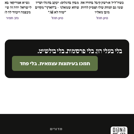
כשח'ליל א-רשק קיבל בחזרה את
מבחן בוזגלוס: יעקב בוזגלו הכריז
נשיא אמריקאי באמת ט
שמו גם המוות שלו הפסיק להיות
שהוא שמאלני – ב״הארץ״ מקווים
לישראל יהיה זה שיציל 
מובן מאליו
״שזה לא AI״
מעצמה ויעזור לה לסיים
הכיבוש
סיון תהל
סיון תהל
נדב תמיר
בלי בעלי הון. בלי פרסומות. בלי בולשיט.
תמכו בעיתונות עצמאית. בלי פחד
מדורים