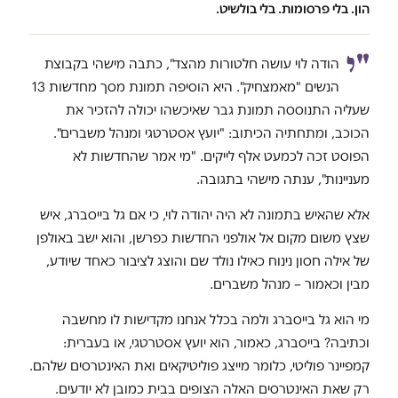
הון. בלי פרסומות. בלי בולשיט.
"י
הודה לוי עושה חלטורות מהצד", כתבה מישהי בקבוצת
הנשים "מאמצחיק". היא הוסיפה תמונת מסך מחדשות 13
שעליה התנוססה תמונת גבר שאיכשהו יכולה להזכיר את
הכוכב, ומתחתיה הכיתוב: "יועץ אסטרטגי ומנהל משברים".
הפוסט זכה לכמעט אלף לייקים. "מי אמר שהחדשות לא
מעניינות", ענתה מישהי בתגובה.
אלא שהאיש בתמונה לא היה יהודה לוי, כי אם גל בייסברג, איש
שצץ משום מקום אל אולפני החדשות כפרשן, והוא ישב באולפן
של אילה חסון נינוח כאילו נולד שם והוצג לציבור כאחד שיודע,
מבין וכאמור – מנהל משברים.
מי הוא גל בייסברג ולמה בכלל אנחנו מקדישות לו מחשבה
וכתיבה? בייסברג, כאמור, הוא יועץ אסטרטגי, או בעברית:
קמפיינר פוליטי, כלומר מייצג פוליטיקאים ואת האינטרסים שלהם.
רק שאת האינטרסים האלה הצופים בבית כמובן לא יודעים.