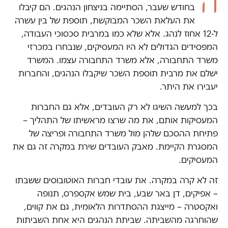
ה
בחודש שעבר, הסתיימה בניצחון הנהגים. הם קיבלו
את העלאת השכר המבוקשת, תוספת של בין עשרה
ל-12 אחוז לנהג. אלא שלא כמו במרבית סכסוכי העבודה,
המפסידים הגדולים לא היו המעסיקים, שנבחרו במכרזי
משרד התחבורה, אלא משרד התחבורה עצמו. המשרד
ישלם את מרבית תוספת השכר שיקבלו הנהגים, והחברות
יעבירו את היתר.
בכך למעשה השיגו לא רק העובדים, אלא גם החברות
המעסיקות אותם, את מה שרצו מראשיתו של התהליך –
פתיחת ההסכם שלהן מול משרד התחבורה ופריצה של
המסגרת הקיימת. מאבק העובדים שירת במקרה זה גם את
המעסיקים.
זה לא קרה במקרה. את עובדי חברות האוטובוסים ששבתו
– אפיקים, דן באר שבע, בית שמש אקספרס, תנופה
ואקסטרה – מייצגת ההסתדרות הלאומית, גם את קווים,
שהוחרגה מהשביתה. שביתת הנהגים היא אחת השביתות