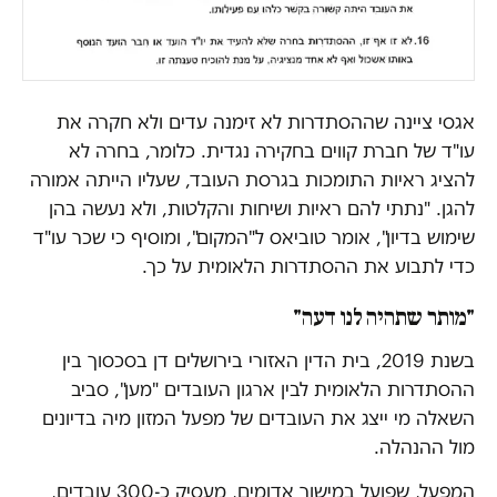
אגסי ציינה שההסתדרות לא זימנה עדים ולא חקרה את
עו"ד של חברת קווים בחקירה נגדית. כלומר, בחרה לא
להציג ראיות התומכות בגרסת העובד, שעליו הייתה אמורה
להגן. "נתתי להם ראיות ושיחות והקלטות, ולא נעשה בהן
שימוש בדיון", אומר טוביאס ל"המקום", ומוסיף כי שכר עו"ד
כדי לתבוע את ההסתדרות הלאומית על כך.
"מותר שתהיה לנו דעה"
בשנת 2019, בית הדין האזורי בירושלים דן בסכסוך בין
ההסתדרות הלאומית לבין ארגון העובדים "מען", סביב
השאלה מי ייצג את העובדים של מפעל המזון מיה בדיונים
מול ההנהלה.
המפעל, שפועל במישור אדומים, מעסיק כ-300 עובדים,