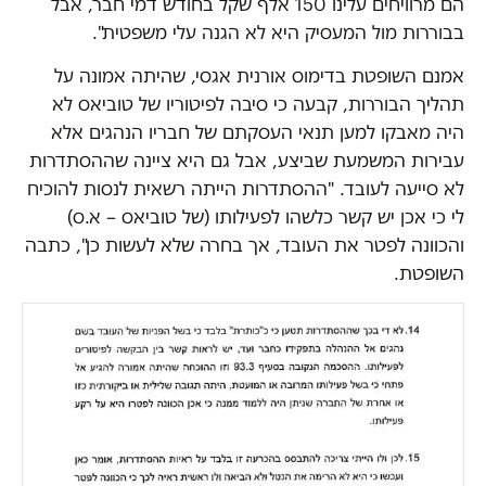
הם מרוויחים עלינו 150 אלף שקל בחודש דמי חבר, אבל
בבוררות מול המעסיק היא לא הגנה עלי משפטית".
אמנם השופטת בדימוס אורנית אגסי, שהיתה אמונה על
תהליך הבוררות, קבעה כי סיבה לפיטוריו של טוביאס לא
היה מאבקו למען תנאי העסקתם של חבריו הנהגים אלא
עבירות המשמעת שביצע, אבל גם היא ציינה שההסתדרות
לא סייעה לעובד. "ההסתדרות הייתה רשאית לנסות להוכיח
לי כי אכן יש קשר כלשהו לפעילותו (של טוביאס – א.ס)
והכוונה לפטר את העובד, אך בחרה שלא לעשות כן", כתבה
השופטת.