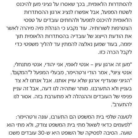
להסתדרות הלאומית, בכך שאסרו על נציגי מען להיכנס
לשטח המפעל, אבל אפשרו לנציג ארגון ההסתדרות
הלאומית להיכנס למפעל ולהחתים עובדים על טפסי
הצטרפות לשורותיה. עוד נקבע כי הנהלת מיה מיהרה לאשר
את הודעת הייצוג של עובדיה בהסתדרות הלאומית תוך
יממה, בעוד שמען נאלצה להמתין עד להליך משפטי כדי
לקבל הכרה כזו.
"מען זה ארגון עיון – אנטי לאומי, אני יהודי, אנטי מתנחלי,
אנטי ציוני", אמר הודי ורטהיימר, מבעלי המפעל ל"המקום".
"הגיוני שנעדיף ארגון שלא עויין אותנו. אבל אנחנו לא צד
בעניין ולא התערבנו. מותר שתהיה לנו דעה, אבל זה עניין
פנימי של העובדים וההנהלה לא מתערבת בזה. אסור לנו
להתערב".
לטענה שלפי בית המשפט הם התערבו, עונה ורטהיימר:
"לפעמים כדאי לשאול מתי בית המשפט צודק, ולא מתי הוא
טועה. הסיבה לפסיקה של השופט היא ש-30 עובדים משכו