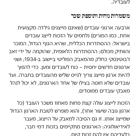
לעובדיה.
משמרות נוחות ותוספת שכר
ארבעה ארגוני עובדים (שאינם מייצגים גילדה מקצועית
אחת, כמו המורים) נלחמים על הזכות לייצג עובדים
בישראל: ההסתדרות הכללית, שהיא הגוף הגדול, המוכר
והוותיק מכולם; ההסתדרות הלאומית, שהוקמה על ידי זאב
ז'בוטינסקי כחלק מהמאבק הפוליטי ביישוב ב-1934; ושני
ארגונים חדשים יחסית – כוח לעובדים ומען. כדי להפוך
להיות ארגון מייצג צריך לגייס שליש מהעובדים בחברה. ועד
עובדים שלא חוסה בצילו של אחד הארגונים, לא יכול לנהל
מאבקי עובדים ממוסדים.
הזכות לייצוג עולה קצת פחות מאחוז משכר העובד (כל
ארגון גובה שיעור אחר), והוא מופרש לטובת הארגון הגדול
שמייצג אותו. זו גם הסיבה למאבק על הייצוג, מעבר
לאידיאולוגיה: הארגונים מתקיימים בזכות דמי חבר,
בלעדיהם אין להם זכות קיום.