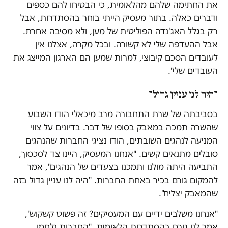
את החתימה שלהם מהלאומית, כי הבטיחו להם כספים
ודברים כאלה. בתור מעסיק הייתי בוחר בהסתדרות, אבל
רק בגלל האג'נדה הפוליטית של מען, ולא מסיבה אחרת.
אבל ההעדפה שלי לא קשורה. ובכל מקרה, אצלנו אין
לעובדים הסכם קיבוצי, למרות שמען הם הארגון המייצג את
העובדים שלי".
"היה לנו עניין גדול"
בסביבתה של שרת התחבורה מרב מיכאלי הודו השבוע
שהשרה תמכה במאבק בסופו של דבר. בדיונים על צווי
המניעה לנהגים השובתים, הודו נציגי החברות שהנהגים
סובלים מתנאים קשים. "אנחנו המעסיק, היינו צד לסכסוך,
התביעה היתה מולנו ותמכנו בצעדים של הנהגים", אמר
להמקום גורם בכיר באחת החברות. "היה לנו עניין גדול בזה
שהמאבק יצליח".
"אנחנו משלבים ידיים עם המעסיקים? זה פשוט קשקוש",
אמר לנו גורם בהסתדרות הלאומית. "החברות נלחמו