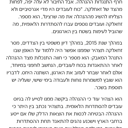
חרף התנגדות ההנהלה. אבל החיבור לא עלה יפה, לפחות
מהצד של זאחלקה. "כוח לעובדים היו מדי אגרסיביים ולא
הצליחו להשיג מההנהלה את מה שרצינו", הוא מספר.
זחאלקה ועובדים נוספים עברו להסתדרות הלאומית, מה
שהוביל לעימות בשטח בין הארגונים.
במהלך שנת 2015, במהלך דיון משפטי בין הצדדים, מסר
זחאלקה תצהיר שממנו אפשר היה ללמוד על האופן שבו
התנהל המאבק: הוא מספר כי חווה התנכלות מצד ההנהלה
לאחר ההתאגדות בכוח לעובדים, הנחשב לוחמני במיוחד,
אולם לאחר שבחר לעזוב את הארגון, השתנה היחס. לדבריו
הוא שובץ למשמרות נוחות ולעבודה בימי שישי, שעליה יש
תוספת בשכר.
הוא הצהיר עוד כי ההנהלה ביקשה ממנו לסייע לה בגיוס
עובדים להסתדרות הלאומית. בתצהיר נכתב בין היתר כי
ההנהלה הבטיחה לכסות את הוצאות הדלק שלו אם ייסע
ברחבי הארץ וישכנע נהגים להתאגד תחת ההסתדרות