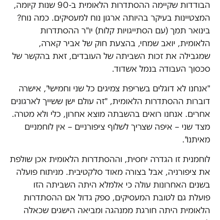
הבודדות שקיימה ההסתדרות הלאומית ב-90 שנות קיומה,
המצטיינות בעיקר בהיותה ארגון נוח למעסיקים. כמה נוח?
בינואר תמך (עם הסתייגויות קלות) יו"ר ההסתדרות
הלאומית, יואב שמחי, בהצעת חוק של אביר קארה,
שמגבילה את זכות השביתה של העובדים, זאת בהקשר של
סכסוך העבודה בנמל אשדוד.
"אנחנו לא דוגלים בשריפת צמיגים כל שני וחמישי", אישרה
דוברות ההסתדרות הלאומית, "זה עולם ישן ששייך לארגונים
אחרים. אנחנו רואים בהשבתה מוצא אחרון, כלי ולא מטרה.
מצד שני – איפה שצריך לשלוף ציפורניים – אין לוחמניים
מאיתנו".
לוחמנית זו הגדרה יחסית, וההסתדרות הלאומית אכן שולפת
את ציפורניה, אבל בצורה מאוד סלקטיבית. מניתוח פועלה
בשנים האחרונות עולה כי אלמלא היתה השביתה הזו
פועלת גם לטובת המעסיקים, ספק גדול אם ההסתדרות
הלאומית היתה חורגת ממנהגה ומביאה הישגים שכאלה