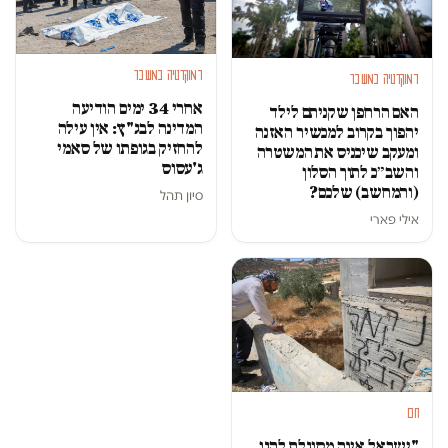
דמוקרטיה במשבר
דמוקרטיה במשבר
אחרי 34 ימים הודיעה
האם הרחפן שקניתם לילד
המדינה לבג"ץ: אין עילה
יהפוך בקרוב למכשיר האזנה
להחזיק בגופתו של סאמי
ומעקב שיכניס את המשטרה
ג'עסוס
והשב״כ לתוך הסלון
(והמחשב) שלכם?
סיון תהל
אילי פארי
חם
"ישראל אינה מסוגלת להגן