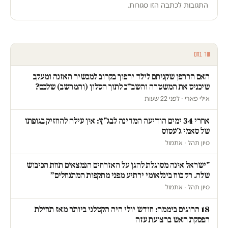
התגובות לכתבה הזו סגורות.
עוד בחם
האם הרחפן שקניתם לילד יהפוך בקרוב למכשיר האזנה ומעקב
שיכניס את המשטרה והשב״כ לתוך הסלון (והמחשב) שלכם?
אילי פארי · לפני 22 שעות
אחרי 34 ימים הודיעה המדינה לבג"ץ: אין עילה להחזיק בגופתו
של סאמי ג'עסוס
סיון תהל · אתמול
"ישראל אינה מסוגלת להגן על האזרחים הנמצאים תחת הכיבוש
שלה. רק כוח בינלאומי ירתיע מפני מתקפות המתנחלים״
סיון תהל · אתמול
18 הרוגים ביממה: חודש יולי היה הקטלני ביותר מאז תחילת
הפסקת האש ברצועת עזה