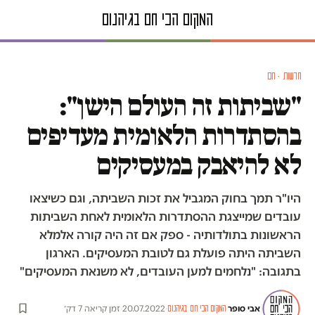
חדשות · חם
"שביתות זה העולם הישן":
בהסתדרות הלאומית מעדיפים
לא להיאבק במעסיקים
היו"ר תמך בחוק המגביל את זכות השביתה, וגם כשיצאו
עובדים שמייצגת ההסתדרות הלאומית לאחת השביתות
הראשונות בתולדותיה - ספק אם זה היה קורה אלמלא
השביתה היתה פועלת גם לטובת המעסיקים. הארגון
בתגובה: "נלחמים למען העובדים, לא משנאת המעסיקים"
אבי סופר
·
·
20.07.2022
·
זמן קריאה 7 דק׳
המקום הכי חם בגיהנום