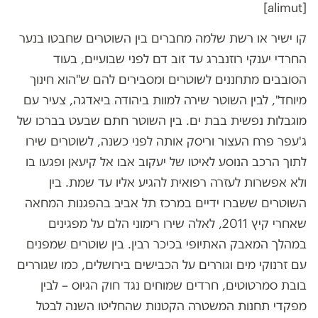
[alimut]
קו ישיר או רשת שלמה מחברים בין השוטרים שחבטו בנער
החרדי יענקי רוזנברג עד זוב דם לפני שבועיים, בעוד
הסובבים מתחננים לשוטרים ומסבירים להם ש"הוא חינוך
מיוחד", לבין השוטר שירה למוות ביהודה ביאדגה, צעיר עם
מוגבלות נפשית בבת ים. בין השוטר חתם שבעט בברכו של
ג'עפר פרח העצור וריסק אותה לפני כשנה, לשוטרים שירו
לתוך הרכב הנוסע לאיטו של יעקוב אבו אל קיעאן ופגעו בו
ולא אפשרות לעזרה רפואית להגיע אליו עד שמת. בין
השוטרים ששברו ידיים במרכז תל אביב בהפגנות המחאה
שאחרי קיץ 2011, לאלה שירו רימוני הלם על מפגינים
במהלך המאבק האתיופי בכיכר רבין. בין שוטרים שמפנים
עם זרנוקי מים וגוררים על הכבישים בירושלים, כמו שגוררים
בובת סמרטוטים, חרדים שמוחים נגד חוק הגיוס – לבין
מפקדי תחנות המשטרה הקטנות שהחליטו השנה לבטל