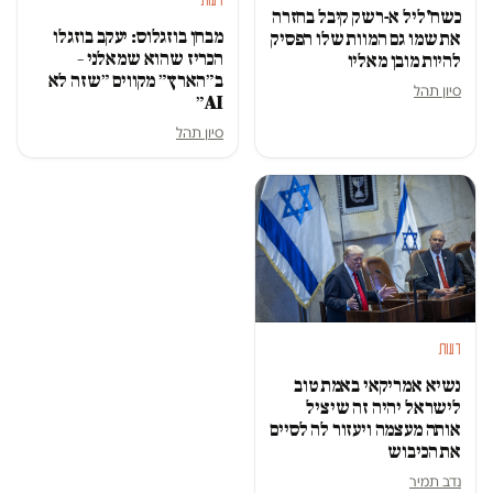
דעות
כשח'ליל א-רשק קיבל בחזרה
מבחן בוזגלוס: יעקב בוזגלו
את שמו גם המוות שלו הפסיק
הכריז שהוא שמאלני –
להיות מובן מאליו
ב״הארץ״ מקווים ״שזה לא
סיון תהל
AI״
סיון תהל
דעות
נשיא אמריקאי באמת טוב
לישראל יהיה זה שיציל
אותה מעצמה ויעזור לה לסיים
את הכיבוש
נדב תמיר