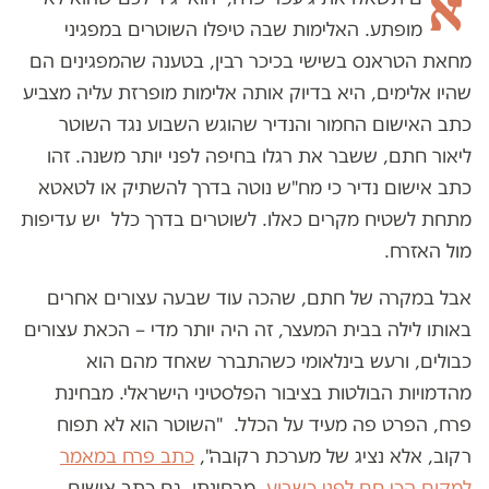
א
מופתע. האלימות שבה טיפלו השוטרים במפגיני
מחאת הטראנס בשישי בכיכר רבין, בטענה שהמפגינים הם
שהיו אלימים, היא בדיוק אותה אלימות מופרזת עליה מצביע
כתב האישום החמור והנדיר שהוגש השבוע נגד השוטר
ליאור חתם, ששבר את רגלו בחיפה לפני יותר משנה. זהו
כתב אישום נדיר כי מח"ש נוטה בדרך להשתיק או לטאטא
מתחת לשטיח מקרים כאלו. לשוטרים בדרך כלל יש עדיפות
מול האזרח.
אבל במקרה של חתם, שהכה עוד שבעה עצורים אחרים
באותו לילה בבית המעצר, זה היה יותר מדי – הכאת עצורים
כבולים, ורעש בינלאומי כשהתברר שאחד מהם הוא
מהדמויות הבולטות בציבור הפלסטיני הישראלי. מבחינת
פרח, הפרט פה מעיד על הכלל. "השוטר הוא לא תפוח
רקוב, אלא נציג של מערכת רקובה",
כתב פרח במאמר
למקום הכי חם לפני כשבוע
. מבחינתו, גם כתב אישום,