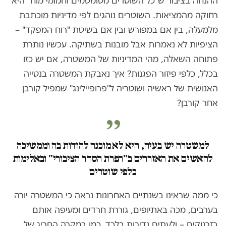
ההנחה בציבור ש"כל השוטרים מטומטמים וחמומי מוח" היא
רחוקה מהמציאות. השוטרים נוהגים לפי מדיניות מוכתבת
מלמעלה, בין אם במפורש ובין אם בשיטת "רוח המפקד" –
הציפיות לא נאמרות אבל מובנות בשתיקה. עכשיו נותרת
פתוחה השאלה, מהי המדיניות של המשטרה, אם יש כזו
בכלל, כלפי פיזור הפגנות? איך נאבקת המשטרה בנטייה
האנושית של ראשיה ושוטריה ל"פרופיילינג" שמפיל קורבן
אחר קורבן?
למשטרה יש בעיה, היא לא מוכנה להודות בה וממשיכה
להאשים את האזרחים ב"הפרת הסדר הציבורי" ובאלימות
כלפי שוטרים
כי ממה שראינו בשנתיים האחרונות נראה כי המשטרה יורה
בערבים, מכה באתיופים, גוררת חרדים ומעיפה אותם
בזרנוקים – ולעתים נדירות בלבד, כמו במקרה החריג של