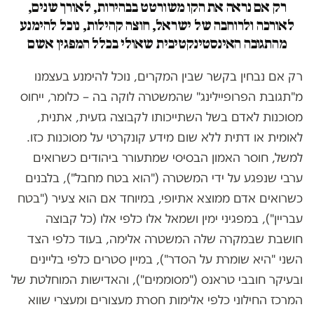
רק אם נראה את הקו משורטט בבהירות, לאורך שנים,
לאורכה ולרוחבה של ישראל, חוצה קהילות, נוכל להימנע
מהתגובה האינסטינקטיבית שאולי בכלל המפגין אשם
רק אם נבחין בקשר שבין המקרים, נוכל להימנע בעצמנו
מ"תגובת הפרופיילינג" שהמשטרה לוקה בה – כלומר, ייחוס
מסוכנות לאדם בשל השתייכותו לקבוצה גזעית, אתנית,
לאומית או דתית ללא שום מידע קונקרטי על מסוכנות כזו.
למשל, חוסר האמון הבסיסי שמתעורר ביהודים כשרואים
ערבי שנפגע על ידי המשטרה ("הוא בטח מחבל"), בלבנים
כשרואים אדם ממוצא אתיופי, במיוחד אם הוא צעיר ("בטח
עבריין"), במפגיני ימין ושמאל אלו כלפי אלו (כל קבוצה
חושבת שבמקרה שלה המשטרה אלימה, בעוד כלפי הצד
השני "היא שומרת על הסדר"), במיין סטרים כלפי בליינים
ובעיקר חובבי טראנס ("מסוממים"), והאדישות המוחלטת של
המרכז החילוני כלפי אלימות חסרת מעצורים ומעצרי שווא