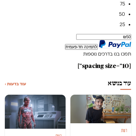
75
50
25
לתמיכה חד-פעמית
תמכו בנו בדרכים נוספות
[spacing size="10"]
עוד בנושא
עוד בדעות ›
דעות