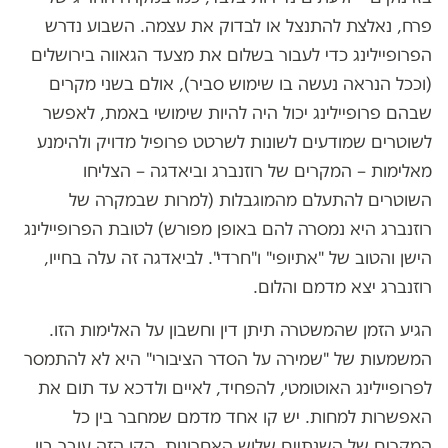
פרח, נאלצת להתנצל או לבדוק את עצמה. השבוע נדרש
הפרופיילינג כדי לעבור בשלום את מצעד הגאווה בירושלים
(וככל הנראה נעשה בו שימוש סביר), אולם בשני מקרים
שבהם פרופיילינג יכול היה להיות שימושי באמת, לאפשר
לשוטרים שמודעים לשונות לשרטט פרופיל מדויק ולהימנע
מאלימות – המקרים של רוזנברג וביאדגה – הצליחו
השוטרים להתעלם מהמוגבלות (למרות שבמקרה של
רוזנברג היא נמסרה להם באופן מפורש) לטובת הפרופיילינג
הישן והטוב של "אתיופי" ו"חרדי". לביאדגה זה עלה בחייו,
רוזנברג יצא מדמם והלום.
הגיע הזמן שהמשטרה תיתן דין וחשבון על האלימות הזו.
המשמעות של "שמירה על הסדר הציבורי" היא לא להתמסר
לפרופיילינג האוטומטי, להפחיד, לאיים ולדכא עד תום את
האפשרות למחות. יש קו אחד מדמם שמחבר בין כל
המקרים של השנתיים שלוש האחרונות, הקו הזה עובר בין