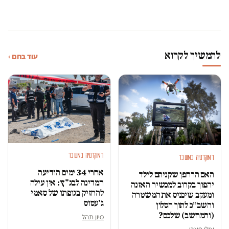
להמשיך לקרוא
עוד בחם ›
דמוקרטיה במשבר
דמוקרטיה במשבר
אחרי 34 ימים הודיעה
האם הרחפן שקניתם לילד
המדינה לבג"ץ: אין עילה
יהפוך בקרוב למכשיר האזנה
להחזיק בגופתו של סאמי
ומעקב שיכניס את המשטרה
ג'עסוס
והשב״כ לתוך הסלון
(והמחשב) שלכם?
סיון תהל
אילי פארי