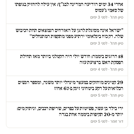
אחרי 34 ימים הודיעה המדינה לבג"ץ: אין עילה להחזיק בגופתו
של סאמי ג'עסוס
סיון תהל · לפני 3 ימים
"ישראל אינה מסוגלת להגן על האזרחים הנמצאים תחת הכיבוש
שלה. רק כוח בינלאומי ירתיע מפני מתקפות המתנחלים״
סיון תהל · לפני 3 ימים
18 הרוגים ביממה: חודש יולי היה הקטלני ביותר מאז תחילת
הפסקת האש ברצועת עזה
סיון תהל · לפני 4 ימים
29 קטינים מוחזקים במעצר מינהלי יותר משנה, ומספר הנשים
הכלואות על רקע ביטחוני זינק ב-67 אחוז
סיון תהל · לפני 5 ימים
ירי בילד בן עשר, פשיטות על כפרים, שריפת רכבים, וניתוק מים:
יותר מ-20 תקיפות ביממה אחת בגדה
דור זומר · לפני 5 ימים