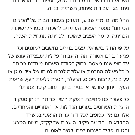
השבוע ניתנו רשיונות לכריתת 1,320 עצים. רוב הרשיונות
ניתנו בגין עבודות פיתוח, תשתית ובנייה.
החל מהיום ומדי שבוע, יתעדכן בעמוד הבית של "המקום
הכי חם" מספר העצים העתידים להיכרת בכפוף לרשיונות
הכריתה וכן סך העצים שאושרו לכריתה מתחילת השנה.
על פי החוק בישראל, עצים בוגרים נחשבים למוגנים וכל
פגיעה בהם אסורה ומהווה עבירה פלילית שבצידה עונש של
עד חצי שנת מאסר. בחוק פקודת היערות מוגדרת כריתה
כ"כל פעולה הגורמת או עלולה לגרום למותו של אילן מוגן או
עץ בוגר, לרבות ריסוס, הרעלה, הסרת קליפת העץ, שריפת
העץ, חיתוך שורשיו או בנייה בתוך תחום קוטר צמרתו״
כל פעולה כזו מחייבת הנפקת רישיון כריתה הניתן מפקידי
היערות העירוניים בערים הגדולות או האזוריים והמחוזיים.
אלו וגם אלו כפופים לפקיד היערות הראשי במשרד
החקלאות, יחד עם פקידי היערות של קק״ל, רשות הטבע
והגנים ופקיד היערות לפרוייקטים לאומיים.