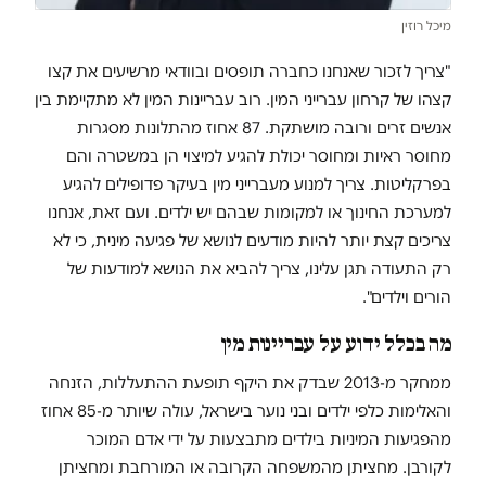
מיכל רוזין
"צריך לזכור שאנחנו כחברה תופסים ובוודאי מרשיעים את קצו
קצהו של קרחון עברייני המין. רוב עבריינות המין לא מתקיימת בין
אנשים זרים ורובה מושתקת. 87 אחוז מהתלונות מסגרות
מחוסר ראיות ומחוסר יכולת להגיע למיצוי הן במשטרה והם
בפרקליטות. צריך למנוע מעברייני מין בעיקר פדופילים להגיע
למערכת החינוך או למקומות שבהם יש ילדים. ועם זאת, אנחנו
צריכים קצת יותר להיות מודעים לנושא של פגיעה מינית, כי לא
רק התעודה תגן עלינו, צריך להביא את הנושא למודעות של
הורים וילדים".
מה בכלל ידוע על עבריינות מין
ממחקר מ-2013 שבדק את היקף תופעת ההתעללות, הזנחה
והאלימות כלפי ילדים ובני נוער בישראל, עולה שיותר מ-85 אחוז
מהפגיעות המיניות בילדים מתבצעות על ידי אדם המוכר
לקורבן. מחציתן מהמשפחה הקרובה או המורחבת ומחציתן