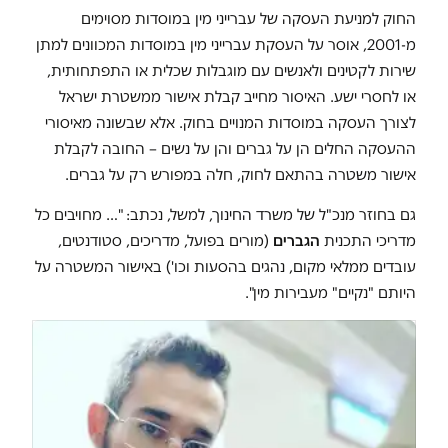
החוק למניעת העסקה של עברייני מין במוסדות מסוימים
מ-2001, אוסר על העסקת עברייני מין במוסדות המכוונים למתן
שירות לקטינים ולאנשים עם מוגבלות שכלית או התפתחותית,
או לחסרי ישע. האיסור מחייב קבלת אישור ממשטרת ישראל
לצורך העסקה במוסדות המנויים בחוק. אלא שבשונה מאיסורי
ההעסקה החלים הן על גברים והן על נשים – החובה לקבלת
אישור משטרה בהתאם לחוק, חלה במפורש רק על גברים.
גם בחוזר מנכ"ל של משרד החינוך, למשל, נכתב: "… מחויבים כל
מדריכי התכנית
הגברים
(מורים בפועל, מדריכים, סטודנטים,
עובדים ממלאי מקום, נהגים בהסעות וכו') באישור המשטרה על
היותם "נקיים" מעבירות מין".