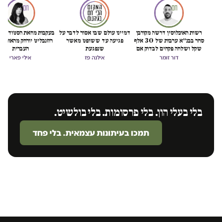
רשות האוכלוסין דרשה מקורבן
דמיינו עולם שבו אסור לדבר על
בעקבות מחאת הסטודנטיו
סחר בבנ״א ערבות של 30 אלף
פגיעה עד ששופט מאשר
רוזנבליט יורחק מהאוניבר
שקל ושלחה פקחים לבדוק אם
שנפגעת
העברית
"חזרה לזנות"
דור זומר
אילנה פז
אילי פארי
בלי בעלי הון. בלי פרסומות. בלי בולשיט.
תמכו בעיתונות עצמאית. בלי פחד