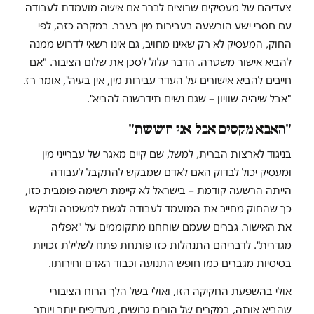
צעדיהם של מעסיקים שרוצים לברר אם אישה מועמדת לעבודה
עם חסרי ישע הורשעה בעבירות מין בעבר. במקרה כזה, לפי
החוק, המעסיק לא רק שאינו מחויב, גם אינו רשאי לדרוש ממנה
להביא אישור משטרה. הדבר עלול לסכן את שלום הציבור. "אם
חייבים להביא אישורים על העדר עבירות מין, אין בעיה", אומר רז.
"אבל שיהיה שוויון – שגם נשים תידרשנה להביא".
"האבא מקסים אבל אני חוששת"
בניגוד לארצות הברית, למשל, שם קיים מאגר של עברייני מין
ומעסיק יכול לבדוק האם לאדם שמבקש להתקבל לעבודה
הייתה הרשעה קודמת – בישראל לא קיימת רשימה פומבית כזו,
כך שהחוק מחייב את המועמד לעבודה לגשת למשטרה ולבקש
את האישור. גברים שעמם שוחחנו מתקוממים על "אפליה
מגדרית". לדבריהם התנהלות כזו פותחת פתח לשלילת זכויות
בסיסיות מגברים כמו חופש התנועה וכבוד האדם וחירותו.
אולי בהשפעת החקיקה הזו, ואולי בשל הלך הרוח הציבורי
שהביא אותה, במקרים של הורים גרושים, מעדיפים יותר ויותר