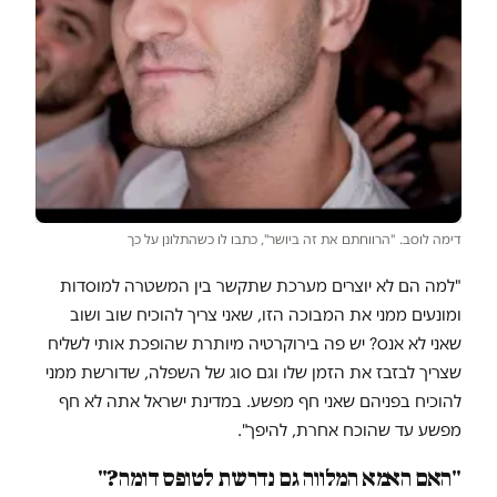
דימה לוסב. "הרווחתם את זה ביושר", כתבו לו כשהתלונן על כך
"למה הם לא יוצרים מערכת שתקשר בין המשטרה למוסדות
ומונעים ממני את המבוכה הזו, שאני צריך להוכיח שוב ושוב
שאני לא אנס? יש פה בירוקרטיה מיותרת שהופכת אותי לשליח
שצריך לבזבז את הזמן שלו וגם סוג של השפלה, שדורשת ממני
להוכיח בפניהם שאני חף מפשע. במדינת ישראל אתה לא חף
מפשע עד שהוכח אחרת, להיפך".
"האם האמא המלווה גם נדרשת לטופס דומה?"