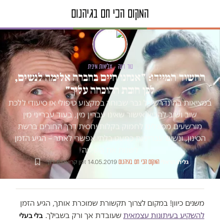
טור דעה · אלימות מינית
החשוד המיידי: "אנחנו חיים בחברה אלימה לנשים,
לכן חובת ההוכחה עליך"
במציאות בה נדרש כל גבר שבוחר במקצוע טיפולי או סיעודי ללכת
שוב ושוב להביא אישור שאינו עבריין מין, בעוד עברייני מין
מורשעים מסוגלים לחמוק בקלות יחסית דרך החורים ברשת
הסינון, ונשים עברייניות כמעט בלתי אפשרי לאתר – הגיע הזמן
לשנות את השיטה
גלית הראלי
·
·
14.05.2019
·
זמן קריאה 8 דק׳
המקום הכי חם בגיהנום
משנים כיוון! במקום לצרוך תקשורת שמוכרת אותך, הגיע הזמן
להשקיע בעיתונות עצמאית
שעובדת אך ורק בשבילך.
בלי בעלי