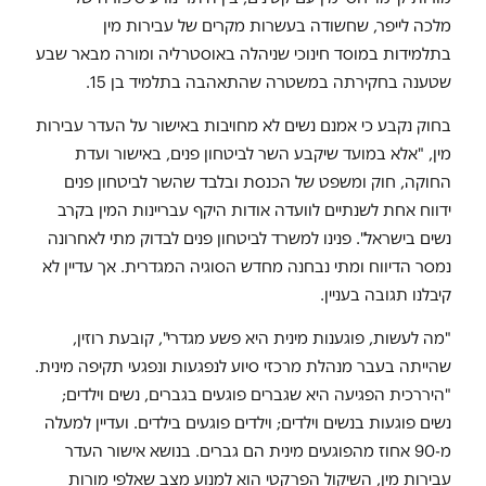
מלכה לייפר, שחשודה בעשרות מקרים של עבירות מין
בתלמידות במוסד חינוכי שניהלה באוסטרליה ומורה מבאר שבע
שטענה בחקירתה במשטרה שהתאהבה בתלמיד בן 15.
בחוק נקבע כי אמנם נשים לא מחויבות באישור על העדר עבירות
מין, "אלא במועד שיקבע השר לביטחון פנים, באישור ועדת
החוקה, חוק ומשפט של הכנסת ובלבד שהשר לביטחון פנים
ידווח אחת לשנתיים לוועדה אודות היקף עבריינות המין בקרב
נשים בישראל". פנינו למשרד לביטחון פנים לבדוק מתי לאחרונה
נמסר הדיווח ומתי נבחנה מחדש הסוגיה המגדרית. אך עדיין לא
קיבלנו תגובה בעניין.
"מה לעשות, פוגענות מינית היא פשע מגדרי", קובעת רוזין,
שהייתה בעבר מנהלת מרכזי סיוע לנפגעות ונפגעי תקיפה מינית.
"היררכית הפגיעה היא שגברים פוגעים בגברים, נשים וילדים;
נשים פוגעות בנשים וילדים; וילדים פוגעים בילדים. ועדיין למעלה
מ-90 אחוז מהפוגעים מינית הם גברים. בנושא אישור העדר
עבירות מין, השיקול הפרקטי הוא למנוע מצב שאלפי מורות