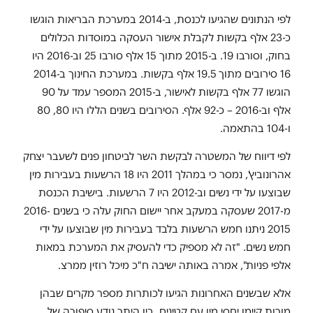
לפי הנתונים שהגיעו לכנסת, ב-2014 במערכת הבריאות הוגשו
כ-23 אלף בקשות לקבלת אישור העסקה במוסדות הכלולים
בחוק, וסורבו 19. ב-2015 מתוך 15 אלף סורבו 25 וב-2016 היו
16 סירובים מתוך 19.5 אלף בקשות. במערכת החינוך ב-2014
הוגשו 77 אלף בקשות לאישור, ב-2015 המספר עמד על 90
אלף וב-2016 – כ-92 אלף. הסירובים בשנים הללו היו 80, 80
ו-104 בהתאמה.
לפי דיווח של המשטרה לבקשת השר לביטחון פנים לשעבר יצחק
אהרונוביץ', נמסר כי במהלך 2011 היו 18 הרשעות בעבירות מין
שבוצעו על ידי נשים וב-2012 היו 7 הרשעות. בישיבת הכנסת
מ-2017 שעסקה במעקב אחר יישום החוק עלה כי בשנים 2016-
2015 ניתנו חמש הרשעות בלבד בעבירות מין שבוצעו על ידי
חמש נשים. "זה לא מספיק כדי להעסיק את המערכת במאות
אלפי פניות", אמרה באותה ישיבה ח"כ מיכל רוזין ממרצ.
אלא שבשנים האחרונות הגיעו לכותרות מספר מקרים שבהן
מורות קיימו יחסי מין עם קטינים, בין היתר נודע סיפורה של