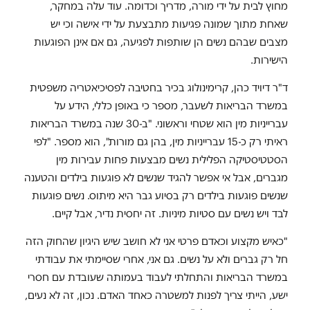
מחוץ לבית על ידי מורה, מדריך וכדומה. עוד עלה במחקר,
שאחת מתוך שמונה פגיעות מתבצעת על ידי אישה וכי יש
מצבים שבהם נשים הן שותפות לפגיעה, גם אם אינן הפוגעות
הישירות.
ד"ר דיויד כהן, קרימינולוג בכיר בחטיבה לפסיכיאטריה משפטית
במשרד הבריאות לשעבר, מספר כי באופן כללי, הידע על
עברייניות מין הוא שטחי וראשוני. "ב-30 שנה במשרד הבריאות
ראיתי רק כ-15 עברייניות מין, בהן גם מורות", הוא מספר. "לפי
הסטטיסטיקה הפלילית נשים מבצעות פחות עבירות מין
מגברים, אבל אי אפשר להגיד שנשים לא פוגעות בילדים והטענה
שנשים פוגעות בילדים רק בסיוע גבר היא מיתוס. נשים פוגעות
לבד ויש נשים עם סטיות מיניות. זה יחסית נדיר, אבל קיים.
"כאיש מקצוע וכאדם פרטי אני לא חושב שיש היגיון שהחוק הזה
חל רק גברים ולא על נשים. גם אני, אחרי שסיימתי את עבודתי
במשרד הבריאות והתחלתי לעבוד בעמותה שעובדת עם חסרי
ישע, הייתי צריך לפנות למשטרה כאחד האדם. נכון, זה לא נעים,