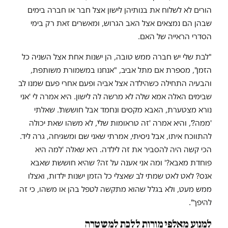
הורים לא לשלוח את בנותיהן לישון אצל חבר או חברה בימים
שבהן הם נמצאים אצל האב הגרוש, ומאשרים זאת רק בימי
הסדרי הראייה של האם.
"לבת שלי יש חברה ממש טובה, הן ישנות אחת אצל השניה כל
הזמן", מספרת אם מתל אביב, "אנחנו במשמורת משותפת,
והבעיה התחילה כשהילדה אצל אביה ופעם אחרי פעם שמנו לב
שבימים האלה אמא שלה לא מרשה לה לישון. היא אמרה לי 'אני
נורא מצטערת, האבא מקסים ונחמד אבל חוששת'. שאלתי
'ממה?', והיא אמרה 'זה טראומות שלי', לא משהו שאת יכולה
להתווכח איתו, אבל ניסיתי, אמרתי שאני שם ומשגיחה, גרה ליד.
הכי קשה היה להסביר את זה לילדה. היא שאלה 'למה היא
פוחדת מאבא?' ומה אני אענה על זה? שהיא חוששת שאבא
אנס? לאט לאט שמתי לב שאצלי כל הזמן ישנות ילדות, ואצלו
ממש מעט, ולא בגלל שהוא מתקשה לטפל בהן או משהו, כי זה
להיפך".
למנוע מאלפי מורות ללכת למשטרה