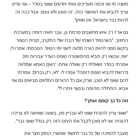
משנה מי אני וכמה מעריכים אותי ויודעים שאני בסדר – אני עדיין
צריך להביא את האישור הזה. זה פוגע ולא נעים. אבל ככה זה
להיות גבר בישראל, אין שוויון".
גם ארז רז, איש מחשבים מרמת גן, עבר חוויה דומה במערכת
החינוך. "כשהטיול השנתי של הבת שלי התקרב, מבית הספר
ביקשו ממני להיות הורה מלווה לשני ימי הטיול. הסכמתי. אמרו לי,
'יופי, עכשיו רק תביא מהמשטרה טופס העדר עבירות מין'.
אמרתי בסדר ושאלתי רק שאלה אחת: 'האם האמא שמלווה
נדרשת להביא טופס דומה?' אמרו לי, 'לא, רק גברים'. אמרתי
להם שאני לא מוכן, שרק אם כל ההורים המלווים מביאים גם אני
אביא. התחילה מהומה ובסוף ויתרו לי".
מה כל כך קומם אותך
?
"שאני צריך להוכיח שאני לא עבריין מין, בשעה שאישה לא צריכה
להוכיח. אני לא מוכן לקבל את היחס הזה רק בגלל שאני גבר".
מעבר להפיכה של כל גבר לחשוד אפשרי, החוק מצר את