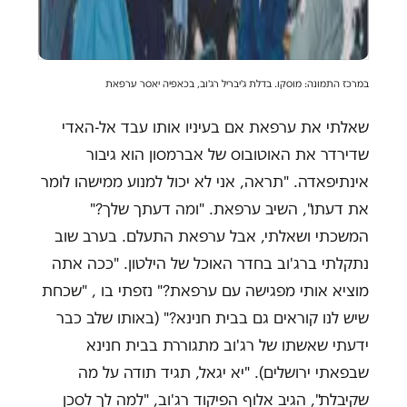
במרכז התמונה: מוסקו. בדלת ג'יבריל רג'וב, בכאפיה יאסר ערפאת
שאלתי את ערפאת אם בעיניו אותו עבד אל-האדי
שדירדר את האוטובוס של אברמסון הוא גיבור
אינתיפאדה. "תראה, אני לא יכול למנוע ממישהו לומר
את דעתו", השיב ערפאת. "ומה דעתך שלך?"
המשכתי ושאלתי, אבל ערפאת התעלם. בערב שוב
נתקלתי ברג'וב בחדר האוכל של הילטון. "ככה אתה
מוציא אותי מפגישה עם ערפאת?" נזפתי בו , "שכחת
שיש לנו קוראים גם בבית חנינא?" (באותו שלב כבר
ידעתי שאשתו של רג'וב מתגוררת בבית חנינא
שבפאתי ירושלים). "יא יגאל, תגיד תודה על מה
שקיבלת", הגיב אלוף הפיקוד רג'וב, "למה לך לסכן