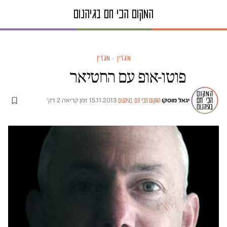
מגזין · מגזין
פוטו-אופ עם החטיאר
יגאל מוסקו
·
·
15.11.2013
·
זמן קריאה 2 דק׳
המקום הכי חם בגיהנום