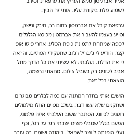
אמיר אברמסון ממש העריץ את ערפאת, וסירב
לשמוע מלת ביקורת עליו. אותי זה הביך.
ערפאת קיבל את אברמסון בחום רב, חיבק ונישק,
וסייע בעצמו להעביר את אברמסון מכיסא הגלגלים
לספה שמתחת לתמונת כיפת הסלע. אחרי פוטו-אופ
קצר, הודיע לי ג'יבריל רג'וב שתפקידי הסתיים, והראה
לי את הדלת. נעלבתי: לא עשיתי את כל הדרך מתל
אביב לטוניס רק בשביל צילום. מחאתי נרשמה,
הוצאתי בכל זאת.
הושיבו אותי בחדר המתנה עם כמה לבלרים מבוגרים
ושתקנים שלא עשו דבר. בשלב מסוים החלו מילמולים
רוטנים לכיווני. הסתבר ששוב העלבתי איזה פלמוני,
הפעם בגלל שמבלי משים ישבתי רגל על רגל, וכף
נעלי הופנתה ליושב לשמאלי. ביהודה ושומרון זה עובר