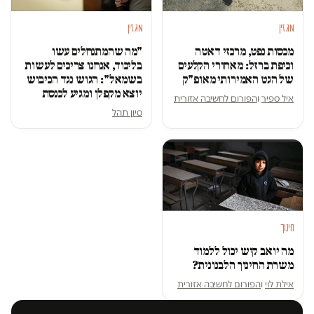
מגזין
מגזין
מכסות נפט, מרכזי דאטה
"מה שהמתנחלים עשו
וכיפת ברזל: מאחורי הקלעים
בליכוד, אנחנו צריכים לעשות
של הגט האמירותי מאופ"ק
בשמאל": הגוש נגד הכיבוש
יוצא מקפלן ומגיע לכנסת
איל ספיר
ו
הפורום לחשיבה אזורית
סיון תהל
חינוך
מה יואב קיש יכול ללמוד
משרת החינוך הלבנונית?
אילת לוי
ו
הפורום לחשיבה אזורית