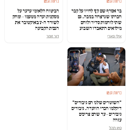
בריאות הנפש
בריאות הנפש
בר אסרף שם קץ לחייו על קבר
הביטוח הלאומי ערער על
חברתו שנרצחה בנובה. גם
מסקנות ועדה מטעמו – ומחק
שתי לוחמות סדיר ולוחם
לשורד ה-7 באוקטובר את
מילואים התאבדו השבוע
הנכות הקבועה
אילי פארי
דור זומר
בריאות הנפש
"השוטרים שלנו הם גיבורים"
דיקלמו חברי הוועדה. גיבורים
גיבורים – עד שהם צריכים
עזרה
סיון תהל