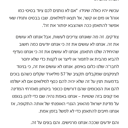
עכשיו יהיו כאלה שיגידו: "אם לא נותנים לכם ציוד בסיסי כמו
אוהל או מים או קשר, אל תצאו למילואים. שבו בבסיס ותגידו שאי
אפשר להתאמן ככה ושהצבא יפתור את זה".
צודקים. זה מה שאנחנו צריכים לעשות, אבל אנחנו לא עושים
את זה. אנחנו לא עושים את זה כי אנחנו יודעים כמה חשוב
שהיחידה שלנו תתאמן. אנחנו לא עושים את זה כי אנחנו נעדיף
להביא מהבית או לתפור או לייצר או לקנות כדי שלא יחסר
לחבר'ה שלנו כלום באימון. אנחנו לא עושים את זה, כי בניגוד
לציניקנים שמקבלים תקציב של 57 מיליארד שקלים כשהם בוכים
בדמעות תנין על זה שלא יהיה להם כסף למילואים אם לא ישלמו
להם את הסכומים שהם דורשים ככופר ביטחון מאזרחי המדינה
ואז קונים בזה שטויות – אנחנו באמת נהיה שם כדי להגן בגופנו
על מדינת ישראל מהאויב הגנרי האופנתי של אותה התקופה, אז
אנחנו חייבים להתאמן כדי לא לפשל בזמן אמת.
והם יודעים שככה אנחנו מרגישים. והם בונים על זה.