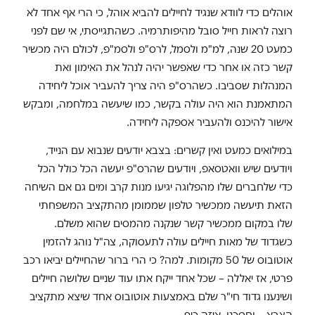
אוהלים כדי לוודא שנגיד לחיילים להביא אוהל, כי הרי אף אחד לא
רוצה לראות חייל סובל מהיפותרמיה. כשהתגייסתי, אי שם לפני
כמעט 20 שנה, למ"מ ולסמל, לרס"פ ולסמ"פ, לכולם היה מכשיר
קשר כזה או אחר כדי שאפשר יהיה לנהל את האימון ואת
המנהלות שסביבו. כשהרס"פ היה צריך להעביר אוכל ליחידה
המתאמנת הוא היה עולה בקשר, כמו שיעשה במלחמה, ומבקש
אישור להיכנס ולהעביר אספקה ליחידה.
במילואים כמעט ואין קשרים: בצבא יודעים שנבוא עם הנייד,
ויודעים שיש וואטסאפ, ויודעים שהרס"פ יעשה הכל כולל הכל
כדי שלחברים שלו מהפלוגה יגיעו מנות קרב ומים גם אם השיחה
הזאת תיעשה ממכשיר טלפון שממומן מהתקציב המשפחתי
שלו במקום ממכשיר קשר שנקנה מהמסים שהוא משלם.
כשגדוד של מאות חיילים עולה לתעסוקה, צה"ל נוהג להזמין
אוטובוס של 50 מקומות. למה? כי הרי ברור שהחיילים יביאו רכב
פרטי, אז יאללה – שכל אחד ייקח אתו עוד שניים שלושה חיילים
ושינענו גדוד חי"ר שלם באמצעות אוטובוס אחד שיצא מתקציב
הצבא – וחסכנו. איזה כיף.