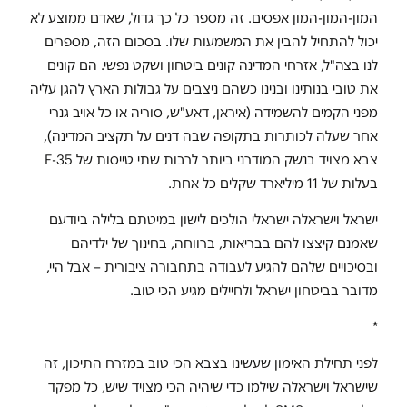
המון-המון-המון אפסים. זה מספר כל כך גדול, שאדם ממוצע לא
יכול להתחיל להבין את המשמעות שלו. בסכום הזה, מספרים
לנו בצה"ל, אזרחי המדינה קונים ביטחון ושקט נפשי. הם קונים
את טובי בנותינו ובנינו כשהם ניצבים על גבולות הארץ להגן עליה
מפני הקמים להשמידה (איראן, דאע"ש, סוריה או כל אויב גנרי
אחר שעלה לכותרות בתקופה שבה דנים על תקציב המדינה),
צבא מצויד בנשק המודרני ביותר לרבות שתי טייסות של F-35
בעלות של 11 מיליארד שקלים כל אחת.
ישראל וישראלה ישראלי הולכים לישון במיטתם בלילה ביודעם
שאמנם קיצצו להם בבריאות, ברווחה, בחינוך של ילדיהם
ובסיכויים שלהם להגיע לעבודה בתחבורה ציבורית – אבל היי,
מדובר בביטחון ישראל ולחיילים מגיע הכי טוב.
*
לפני תחילת האימון שעשינו בצבא הכי טוב במזרח התיכון, זה
שישראל וישראלה שילמו כדי שיהיה הכי מצויד שיש, כל מפקד