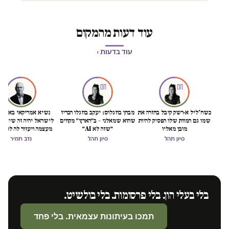
עוד דעות מהמקום
עוד בדעות ›
כשח'ליל א-רשק קיבל בחזרה את
מבחן בוזגלוס: יעקב בוזגלו הכריז
נשיא אמריקאי באמת ט
שמו גם המוות שלו הפסיק להיות
שהוא שמאלני – ב״הארץ״ מקווים
לישראל יהיה זה שיציל 
מובן מאליו
״שזה לא AI״
מעצמה ויעזור לה לסיים
הכיבוש
סיון תהל
סיון תהל
נדב תמיר
בלי בעלי הון. בלי פרסומות. בלי בולשיט.
תמכו בעיתונות עצמאית. בלי פחד