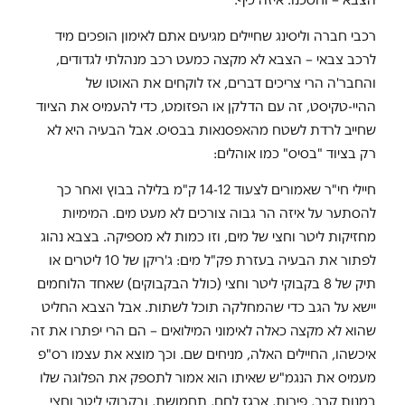
רכבי חברה וליסינג שחיילים מגיעים אתם לאימון הופכים מיד
לרכב צבאי – הצבא לא מקצה כמעט רכב מנהלתי לגדודים,
והחבר'ה הרי צריכים דברים, אז לוקחים את האוטו של
ההיי-טקיסט, זה עם הדלקן או הפזומט, כדי להעמיס את הציוד
שחייב לרדת לשטח מהאפסנאות בבסיס. אבל הבעיה היא לא
רק בציוד "בסיס" כמו אוהלים:
חיילי חי"ר שאמורים לצעוד 14-12 ק"מ בלילה בבוץ ואחר כך
להסתער על איזה הר גבוה צורכים לא מעט מים. המימיות
מחזיקות ליטר וחצי של מים, וזו כמות לא מספיקה. בצבא נהוג
לפתור את הבעיה בעזרת פק"ל מים: ג'ריקן של 10 ליטרים או
תיק של 8 בקבוקי ליטר וחצי (כולל הבקבוקים) שאחד הלוחמים
יישא על הגב כדי שהמחלקה תוכל לשתות. אבל הצבא החליט
שהוא לא מקצה כאלה לאימוני המילואים – הם הרי יפתרו את זה
איכשהו, החיילים האלה, מניחים שם. וכך מוצא את עצמו רס"פ
מעמיס את הנגמ"ש שאיתו הוא אמור לתספק את הפלוגה שלו
במנות קרב, פירות, ארגז לחם, תחמושת, ובקבוקי ליטר וחצי