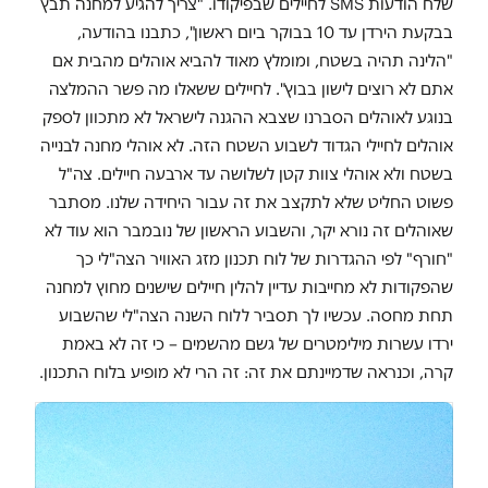
שלח הודעות SMS לחיילים שבפיקודו. "צריך להגיע למחנה תבץ
בבקעת הירדן עד 10 בבוקר ביום ראשון", כתבנו בהודעה,
"הלינה תהיה בשטח, ומומלץ מאוד להביא אוהלים מהבית אם
אתם לא רוצים לישון בבוץ". לחיילים ששאלו מה פשר ההמלצה
בנוגע לאוהלים הסברנו שצבא ההגנה לישראל לא מתכוון לספק
אוהלים לחיילי הגדוד לשבוע השטח הזה. לא אוהלי מחנה לבנייה
בשטח ולא אוהלי צוות קטן לשלושה עד ארבעה חיילים. צה"ל
פשוט החליט שלא לתקצב את זה עבור היחידה שלנו. מסתבר
שאוהלים זה נורא יקר, והשבוע הראשון של נובמבר הוא עוד לא
"חורף" לפי ההגדרות של לוח תכנון מזג האוויר הצה"לי כך
שהפקודות לא מחייבות עדיין להלין חיילים שישנים מחוץ למחנה
תחת מחסה. עכשיו לך תסביר ללוח השנה הצה"לי שהשבוע
ירדו עשרות מילימטרים של גשם מהשמים – כי זה לא באמת
קרה, וכנראה שדמיינתם את זה: זה הרי לא מופיע בלוח התכנון.