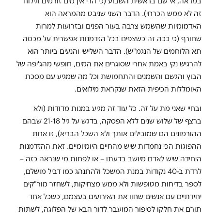
במראה, אי שם בראשית השבוע (כי הרי אין מים זורמים וגילוח
זה לא ממש הכרחי). הדבר השני שניבט מהמראה הוא
האדמומיות שהשמש צרבה בעור הפנים ובזרועות למרות
שחורף (כי ככה זה כשצפים בכל הזדמנות אפשרית על מכסה
תא הלוחמים של הנגמ"ש). הדבר השלישי והנעים ביותר הוא
להרגיש נקי באמת אחרי שסוגרים את המים, חופשי מהג'יפה של
הבוץ והגשם והשמנים והתחמושת וכל מה שמגיע עם מסכת
האומללות הכיפית הזאת שנקראת מילואים.
ובחיי שאני מת על זה. כל עוד זה מגיע במנות מדודות (ולא
ברצף של שלוש שנים ללא הפסקה, בדגש על גיל 21-18 שבהם
ההורמונים הם שמובילים אותך ולא השכל הבריא), זו אחת
ההפוגות הכי נחמדות שיש מהחיים היומיומיים. זאת ההזדמנות
היחידה שיש לאדם מיושב בדעתו – או לפחות מי שנראה כזה –
לרדת ב-40 נקודות במנת המשכל ולהתנהג כמו דביל מושלם,
לספר בדיחות מטופשות ולא ממש מצחיקות, לשחזר מור"קים
יחידתיים עם אנשים שחוו את האירועים בעצמם, כשכל אחד
תורם את חלקו לסיפור המועבר לדור הבא של הפלוגה, לשתות