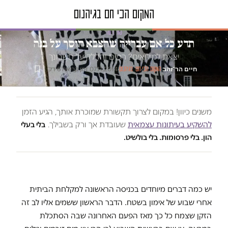
טור דעה
תדע כל אם עברייה שהצבא חוסך על בנה
יצאת למילואים? המים והדלק על חשבונך
חיים הר־זהב
·
·
07.11.2014
·
זמן קריאה 6 דק׳
המקום הכי חם בגיהנום
משנים כיוון! במקום לצרוך תקשורת שמוכרת אותך, הגיע הזמן
להשקיע בעיתונות עצמאית
שעובדת אך ורק בשבילך.
בלי בעלי
הון. בלי פרסומות. בלי בולשיט.
יש כמה דברים מיוחדים בכניסה הראשונה למקלחת הביתית
אחרי שבוע של אימון בשטח. הדבר הראשון ששמים אליו לב זה
הזקן שצמח כל כך מאז הפעם האחרונה שבה הסתכלת