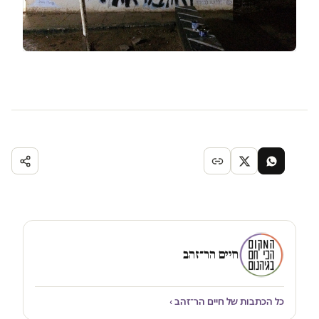
חיים הר־זהב
כל הכתבות של חיים הר־זהב ›