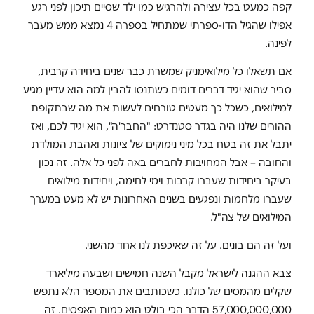
קפה כמעט בכל עצירה ולהרגיש כמו ילד שסיים תיכון לפני רגע
אפילו שהגיל הדו-ספרתי שמתחיל בספרה 4 נמצא ממש מעבר
לפינה.
אם תשאלו כל מילואימניק שמשרת כבר שנים ביחידה קרבית,
סביר שהוא יגיד דברים דומים כשתנסו להבין למה הוא עדיין מגיע
למילואים, כשכל כך מעטים טורחים לעשות את מה שבתקופת
ההורים שלנו היה בגדר סטנדרט: "החבר'ה", הוא יגיד לכם, ואז
יתבל את זה בטח בכל מיני נימוקים של ציונות ואהבת המולדת
והחובה – אבל המחויבות לחברים באה לפני כל אלה. זה נכון
בעיקר ביחידות שעברו קרבות וימי לחימה, ויחידות מילואים
שעברו מלחמות ונפגעים בשנים האחרונות יש לא מעט במערך
המילואים של צה"ל.
ועל זה הם בונים. על זה שאיכפת לנו אחד מהשני.
צבא ההגנה לישראל מקבל השנה חמישים ושבעה מיליארד
שקלים מהמסים של כולנו. כשכותבים את המספר הלא נתפש
57,000,000,000 הדבר הכי בולט הוא כמות האפסים. זה