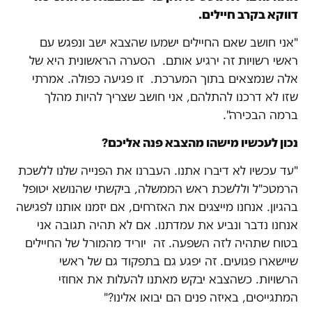
דווקא בקרב חיילים.
"אני חושב שאם החיילים ישמעו שהצבא ישב ונפגש עם
ראשי רשויות זה ירגיע אותם. הסערה הראשונית היא של
אלה שנמצאים בתוך המערכת. זו פגיעה כפולה. אמרתי
שזו לא דרכנו להתלהם, אני חושב שצריך להיות מהלך
ברמה הבכירה".
נכון לעכשיו מישהו מהצבא פנה אליכם?
"עד עכשיו לא דיברו אתנו. העברנו את הפנייה שלנו ללשכת
הרמטכ"ל וללשכת ראש הממשלה, ביקשתי שהנושא יטופל
בהגיון. אנחנו מייצגים את האזרחים, אם יזמנו אותנו לפגישה
אנחנו נדבר ונביע את עמדתנו. אם לא תהיה תגובה אני
בטוח שתהיה לזה השפעה. זה יוריד מהמורל של החיילים
שיישארו פגועים. זה יפגע גם בתפקוד גם של ראשי
הרשויות. כשהצבא יבקש מאתנו להעלות את אחוזי
המתגייסים, באיזה פנים הם יבואו אלינו?"