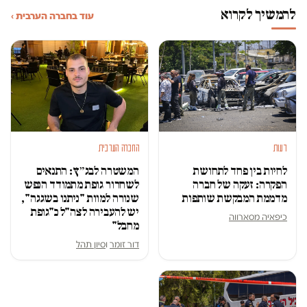
להמשיך לקרוא
עוד בחברה הערבית ›
דעות
החברה הערבית
לחיות בין פחד לתחושת
המשטרה לבג״ץ: התנאים
הפקרה: זעקה של חברה
לשחרור גופת מתמודד הנפש
מדממת המבקשת שותפות
שנורה למוות "ניתנו בשגגה",
יש להעבירה לצה"ל כ"גופת
כיפאיה מסארווה
מחבל"
דור זומר
ו
סיון תהל