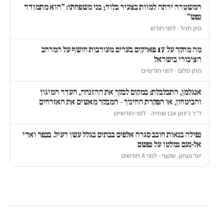
המשטרה ירתה למוות בצעיר בלוד; בני משפחתו: "הוא מתמודד
נפש"
סיון תהל · לפני חודש
מה מחקר על 17 פארקים בערים מעורבות חושף על המרחב
הציבורי בישראל
מתן פלום · לפני חודשיים
אנגלמן, התבלבלת: במקום לבקר את ההזנחה, העדר המיגון
והביטחון, או הפקרת החינוך – המבקר מאשים את האזרחים
ד״ר ג׳ינאן אבו שתייה · לפני חודשיים
נפילה בנאות חובב סגרה אלפים בבתים בגלל עשן רעיל. בכפר ואדי
אל-נעם נמלטו על נפשם
יעל געתון, שקוף · לפני 4 חודשים