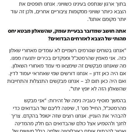
בתוך ארגון שנתפס בעינינו כשוויוני. אנחנו תופסים את
הצבא כיותר שוויוני ממקומות ציבוריים אחרים, ולכן זה עוד
יותר מקומם אותנו".
אתה חושב שמדובר בבעיית עומק, שהשאלון מבטא יחס
מהותי של הצבא לאזרחים הבדואים?
"אנחנו בטוחים שגורמים רשמיים לא עומדים מאחורי שאלון
כזה. אני מאמין שהרמטכ"ל ומפקדים בכירים יתנערו ממנו.
מה שאנחנו מבקשים זה שימצאו מי עמד מאחורי השאלון.
אם היה כאן זדון – אנחנו דורשים שמי שאחראי יעמוד לדין.
ואם היה כאן תום לב – אנחנו מבקשים התנצלות והתחייבות
שהשאלון הזה לא יופץ יותר".
בהמשך מוסיף כעביה נימה של זהירות: "אני מבקש
מהרמטכ"ל, החייל מס' 1, שיפנה לליבם של הבדואים כדי
להבהיר את העניין. אנחנו רוצים שזה יטופל בהקדם. צריך
לחנך ולהטמיע אצל כולם שהבדואים הם חלק מהמדינה
ואסור להכתים אותם כאוכלוסייה שלמה בגלל מעשים של