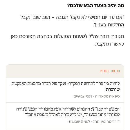
מה יהיה הצעד הבא שלכם?
"אם עד יום חמישי לא נקבל תגובה – נשב שוב ונקבל
החלטות בעניין".
תגובת דובר צה"ל לטענות המועלות בכתבה תפורסם כאן
כאשר תתקבל.
עוד בחברה הערבית
לחיות בין פחד לתחושת הפקרה: זעקה של חברה מדממת המבקשת
שותפות
כיפאיה מסארווה · לפני שבועיים
המשטרה לבג״ץ: התנאים לשחרור גופת מתמודד הנפש שנורה
למוות "ניתנו בשגגה", יש להעבירה לצה"ל כ"גופת מחבל"
דור זומר וסיון תהל · לפני 3 שבועות