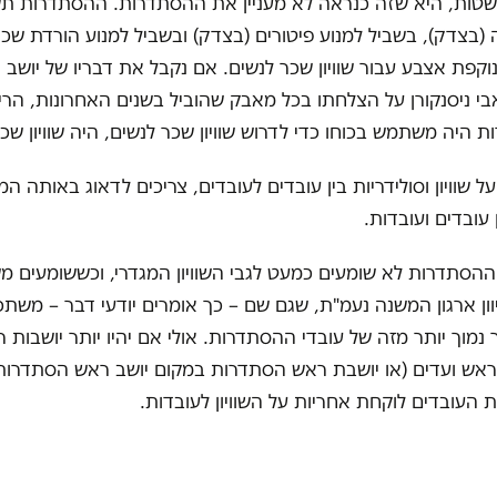
טות, היא שזה כנראה לא מעניין את ההסתדרות. ההסתדרות ת
(בצדק), בשביל למנוע פיטורים (בצדק) ובשביל למנוע הורדת שכר
וקפת אצבע עבור שוויון שכר לנשים. אם נקבל את דבריו של יושב 
 ניסנקורן על הצלחתו בכל מאבק שהוביל בשנים האחרונות, הרי
 היה משתמש בכוחו כדי לדרוש שוויון שכר לנשים, היה שוויון שכר
 שוויון וסולידריות בין עובדים לעובדים, צריכים לדאוג באותה המיד
ן עובדים ועובדות.
הסתדרות לא שומעים כמעט לגבי השוויון המגדרי, וכששומעים מ
וון ארגון המשנה נעמ"ת, שגם שם – כך אומרים יודעי דבר – משתכ
נמוך יותר מזה של עובדי ההסתדרות. אולי אם יהיו יותר יושבות 
ראש ועדים (או יושבת ראש הסתדרות במקום יושב ראש הסתדרות)
ת העובדים לוקחת אחריות על השוויון לעובדות.