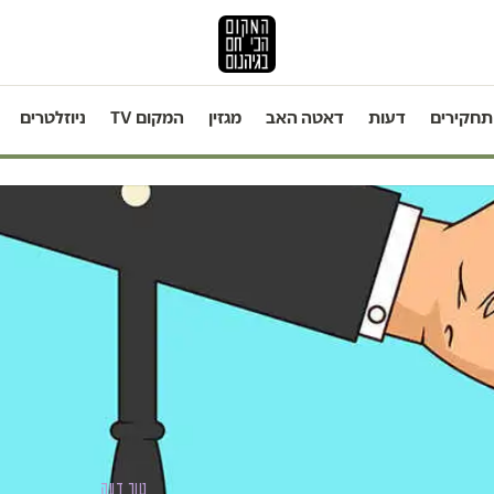
תחקירים
דעות
דאטה האב
מגזין
המקום TV
ניוזלטרים
טור דעה