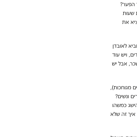
 הפער?
ת שעות
ציא את
ביא לאובדן
ם, ויש עוד
כר, אבל יש
ם מגוחכות),
ים ונשים?
ישג כמשהו
 איך זה שלא