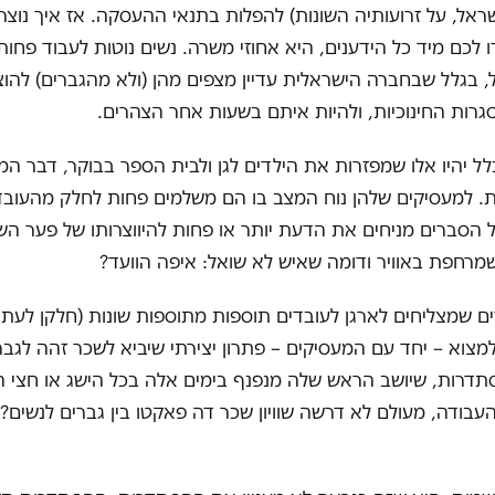
ראל, על זרועותיה השונות) להפלות בתנאי ההעסקה. אז איך נוצר
ו לכם מיד כל הידענים, היא אחוזי משרה. נשים נוטות לעבוד פחו
, בגלל שבחברה הישראלית עדיין מצפים מהן (ולא מהגברים) להו
רות החינוכיות, ולהיות איתם בשעות אחר הצהרים.
לל יהיו אלו שמפזרות את הילדים לגן ולבית הספר בבוקר, דבר המ
. למעסיקים שלהן נוח המצב בו הם משלמים פחות לחלק מהעובדי
ל הסברים מניחים את הדעת יותר או פחות להיווצרותו של פער הש
רחפת באוויר ודומה שאיש לא שואל: איפה הוועד?
ים שמצליחים לארגן לעובדים תוספות מתוספות שונות (חלקן לעתי
מצוא – יחד עם המעסיקים – פתרון יצירתי שיביא לשכר זהה לגבר
תדרות, שיושב הראש שלה מנפנף בימים אלה בכל הישג או חצי ה
עבודה, מעולם לא דרשה שוויון שכר דה פאקטו בין גברים לנשים?