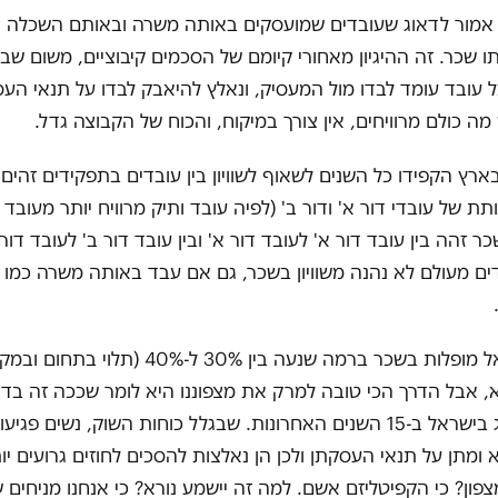
 אמור לדאוג שעובדים שמועסקים באותה משרה ובאותם השכלה וכ
תו שכר. זה ההיגיון מאחורי קיומם של הסכמים קיבוציים, משום שב
ל עובד עומד לבדו מול המעסיק, ונאלץ להיאבק לבדו על תנאי הע
מה כולם מרוויחים, אין צורך במיקוח, והכוח של הקבוצה גדל.
ארץ הקפידו כל השנים לשאוף לשוויון בין עובדים בתפקידים זהים.
ת של עובדי דור א' ודור ב' (לפיה עובד ותיק מרוויח יותר מעובד
 זהה בין עובד דור א' לעובד דור א' ובין עובד דור ב' לעובד דור 
ם מעולם לא נהנה משוויון בשכר, גם אם עבד באותה משרה כמו 
הנשים בישראל מופלות בשכר ברמה שנעה בין 30% ל-%
א, אבל הדרך הכי טובה למרק את מצפוננו היא לומר שככה זה בדאר
הכלכלי שנהוג בישראל ב-15 השנים האחרונות. שבגלל כוחות השוק, נשים פגי
מתן על תנאי העסקתן ולכן הן נאלצות להסכים לחוזים גרועים יו
ון? כי הקפיטליזם אשם. למה זה יישמע נורא? כי אנחנו מניחים ש