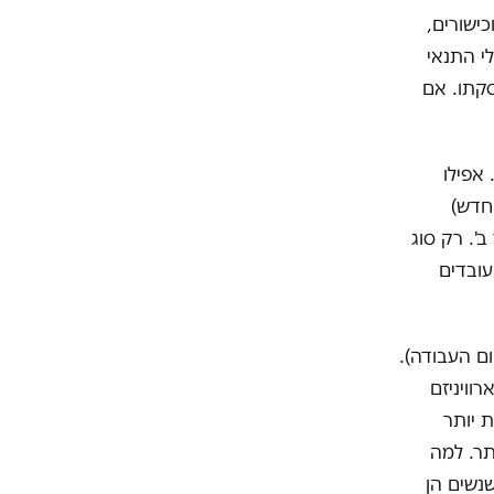
ישורים,
לי התנאי
סקתו. אם
 אפילו
 חדש)
ב'. רק סוג
עובדים
40 (תלוי בתחום ובמקום העבודה).
וויניזם
עות יותר
תר. למה
נשים הן