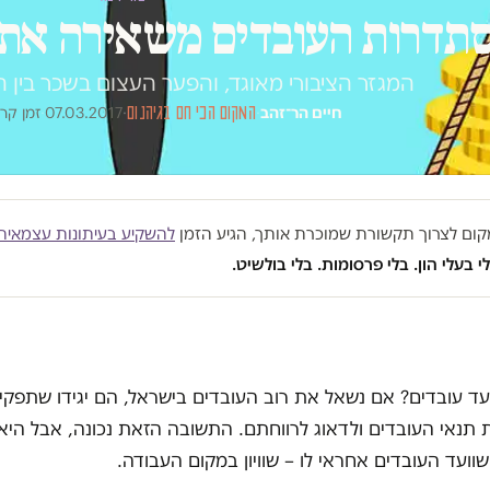
תדרות העובדים משאירה את 
המגזר הציבורי מאוגד, והפער העצום בשכר בין 
חיים הר־זהב
·
המקום הכי חם בגיהנום
·
07.03.2017
·
זמן קריאה 
במקום לצרוך תקשורת שמוכרת אותך, הגיע הזמן
להשקיע בעיתונות עצמאית
י בעלי הון. בלי פרסומות. בלי בולשיט.
ד עובדים? אם נשאל את רוב העובדים בישראל, הם יגידו שתפקיד
 תנאי העובדים ולדאוג לרווחתם. התשובה הזאת נכונה, אבל הי
שוועד העובדים אחראי לו – שוויון במקום העבודה.