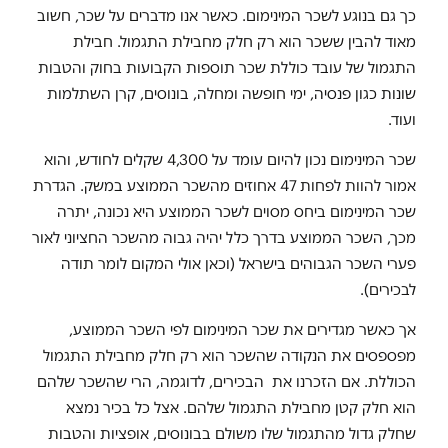
כך גם בנוגע לשכר המינימום. כאשר אנו מדברים על שכר, חשוב
מאוד להבין ששכר הוא רק חלק מחבילת התגמול. חבילת
התגמול של עובד כוללת שכר תוספות הקבועות בחוק והטבות
שונות כגון פנסיה, ימי חופשה ומחלה, בונוסים, קרן השתלמות
ועוד.
שכר המינימום נכון להיום עומד על 4,300 שקלים לחודש, והוא
אמור להוות לפחות 47 אחוזים מהשכר הממוצע במשק. הגדרת
שכר המינימום ביחס מסוים לשכר הממוצע היא נכונה, יתרה
מכך, השכר הממוצע בדרך כלל יהיה גבוה מהשכר החציוני לאור
פערי השכר הגבוהים בישראל (וכאן אולי המקום לומר תודה
לבכירים).
אך כאשר מגדירים את שכר המינימום לפי השכר הממוצע,
מפספסים את הנקודה שהשכר הוא רק חלק מחבילת התגמול
הכוללת. אם הזכרנו את הבכירים, לדוגמה, הרי שהשכר שלהם
הוא חלק קטן מחבילת התגמול שלהם. אצל כל בכיר נמצא
שחלק גדול מהתגמול שלו משולם בבונוסים, אופציות והטבות