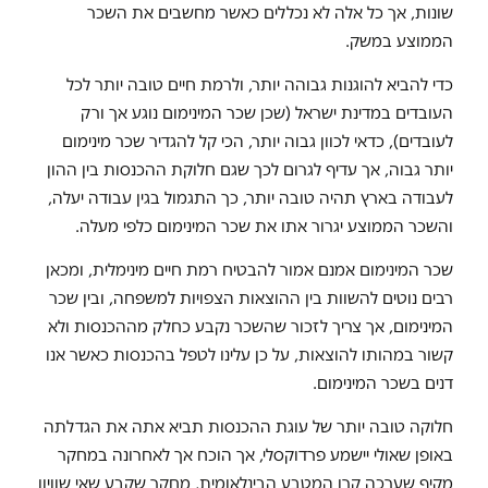
שונות, אך כל אלה לא נכללים כאשר מחשבים את השכר
הממוצע במשק.
כדי להביא להוגנות גבוהה יותר, ולרמת חיים טובה יותר לכל
העובדים במדינת ישראל (שכן שכר המינימום נוגע אך ורק
לעובדים), כדאי לכוון גבוה יותר, הכי קל להגדיר שכר מינימום
יותר גבוה, אך עדיף לגרום לכך שגם חלוקת ההכנסות בין ההון
לעבודה בארץ תהיה טובה יותר, כך התגמול בגין עבודה יעלה,
והשכר הממוצע יגרור אתו את שכר המינימום כלפי מעלה.
שכר המינימום אמנם אמור להבטיח רמת חיים מינימלית, ומכאן
רבים נוטים להשוות בין ההוצאות הצפויות למשפחה, ובין שכר
המינימום, אך צריך לזכור שהשכר נקבע כחלק מההכנסות ולא
קשור במהותו להוצאות, על כן עלינו לטפל בהכנסות כאשר אנו
דנים בשכר המינימום.
חלוקה טובה יותר של עוגת ההכנסות תביא אתה את הגדלתה
באופן שאולי יישמע פרדוקסלי, אך הוכח אך לאחרונה במחקר
מקיף שערכה קרן המטבע הבינלאומית, מחקר שקבע שאי שוויון