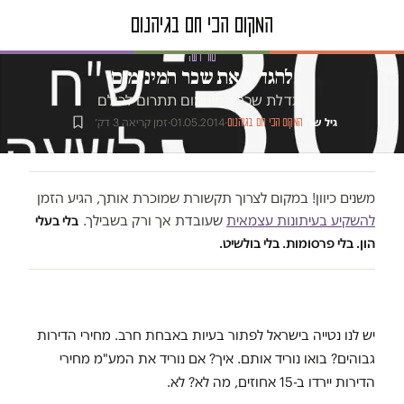
טור דעה
להגדיל את שכר המינימום
הגדלת שכר המינימום תתרום לכולם
גיל שלי
·
·
01.05.2014
·
זמן קריאה 3 דק׳
המקום הכי חם בגיהנום
משנים כיוון! במקום לצרוך תקשורת שמוכרת אותך, הגיע הזמן
להשקיע בעיתונות עצמאית
שעובדת אך ורק בשבילך.
בלי בעלי
הון. בלי פרסומות. בלי בולשיט.
יש לנו נטייה בישראל לפתור בעיות באבחת חרב. מחירי הדירות
גבוהים? בואו נוריד אותם. איך? אם נוריד את המע"מ מחירי
הדירות יירדו ב-15 אחוזים, מה לא? לא.