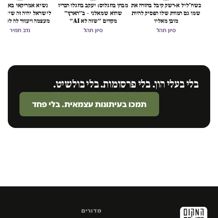
כשח'ליל א-רשק קיבל בחזרה את
מבחן בוזגלוס: יעקב בוזגלו הכריז
נשיא אמריקאי באמת ט
שמו גם המוות שלו הפסיק להיות
שהוא שמאלני – ב״הארץ״
לישראל יהיה זה שיציל 
מובן מאליו
מקווים ״שזה לא AI״
מעצמה ויעזור לה לסיים
הכיבוש
סיון תהל
סיון תהל
נדב תמיר
בלי בעלי הון. בלי פרסומות. בלי בולשיט.
תמכו בעיתונות עצמאית. בלי פחד
מדורים