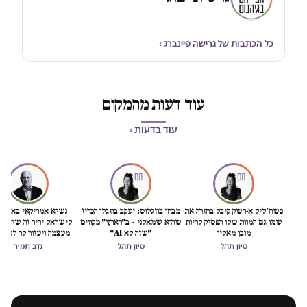
כל הכתבות של גרישה פיינברג ›
עוד דעות מהמקום
עוד בדעות ›
כשח'ליל א-רשק קיבל בחזרה את
מבחן בוזגלוס: יעקב בוזגלו הכריז
נשיא אמריקאי באמת ט
שמו גם המוות שלו הפסיק להיות
שהוא שמאלני – ב״הארץ״ מקווים
לישראל יהיה זה שיציל 
מובן מאליו
״שזה לא AI״
מעצמה ויעזור לה לסיים
הכיבוש
סיון תהל
סיון תהל
נדב תמיר