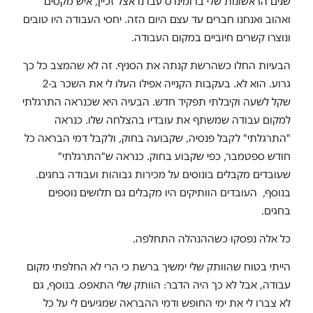
שנים הראשונות שלי בדומינו'ס עבדנו אצל זכיין, איש מקסים
ואהוב ואנחנו חברים עד עצם היום הזה. יחסי העבודה היו טובים
ונוצרו קשרים חיוביים במקום העבודה.
הבעיות החלו כשהרשת קנתה את הסניף. זה לא שהמצב כל כך
גרוע. הוא לא. בעקבות הקנייה אפילו העלו לי את השכר ב-2
שקל לשעה וקיבלתי תפקיד חדש. הבעיה היא שכנראה התרגלתי
למקום עבודה שמשתף את עובדיו בהצלחה שלו. כנראה
"התרגלתי" לקבל פנסיה, שקבועה בחוק, ולקבל דמי הבראה כל
חודש ספטמבר, כפי שקבוע בחוק. כנראה ש"התרגלתי"
שעובדים מקבלים בונוסים על מכירות גבוהות ועבודה בחגים.
בנוסף, העובדים הוותיקים היו מקבלים גם תלושים נוספים
בחגים.
כל אלה נפסקו כשההנהלה התחלפה.
הייתי בטוח שהוותק שלי ימשיך ברשת כי הרי לא החלפתי מקום
עבודה, אבל לא כך היה הדבר: הוותק שלי התאפס. בנוסף, גם
לא צברו לי את ימי החופש ודמי ההבראה שמגיעים לי על כל