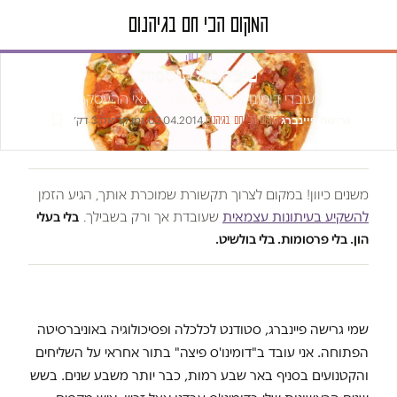
טור דעה
פיצה בלי תוספות
לעובדי דומינו'ס פיצה נמאס מתנאי ההעסקה
גרישה פיינברג
·
·
03.04.2014
·
זמן קריאה 3 דק׳
המקום הכי חם בגיהנום
משנים כיוון! במקום לצרוך תקשורת שמוכרת אותך, הגיע הזמן
להשקיע בעיתונות עצמאית
שעובדת אך ורק בשבילך.
בלי בעלי
הון. בלי פרסומות. בלי בולשיט.
שמי גרישה פיינברג, סטודנט לכלכלה ופסיכולוגיה באוניברסיטה
הפתוחה. אני עובד ב"דומינו'ס פיצה" בתור אחראי על השליחים
והקטנועים בסניף באר שבע רמות, כבר יותר משבע שנים. בשש