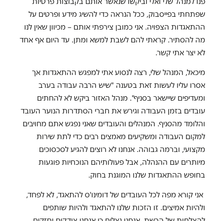
פנו למנהל שלי ואלי וביקשו שנאשר אותם בקבוצות פרטיות
שפתחתי בפייסבוק, ככל הנראה כדי להשיג מידע ופרטים על
ההתאגדות הצפויה. אני כמובן צירפתי אותם – מכיוון שאין לנו
מה להסתיר. קראתי להם לשבת למשא ומתן. עד היום אף אחד
לא יצר אתי קשר.
מיכאל, המנהל שלי, רצה לנסוע אתי למפגש ההתאגדות אך
אסרו עליו לעשות זאת בטענה "שיש הרבה עבודה בערב
ומעדיפים שיישאר בסניף". מנהל האזור ביקש לא להחתים
עובדים בזמן העבודה וגירש את חברי הסתדרות הנוער העובד
והלומד מהסניף. המנהלים והעובדים שאני נפגש אתם מחויבים
למקום העבודה ומשקיעים מאמצים רבים כדי לתת שירות
מקצועי, וברמה גבוהה. אנחנו לא רוצים להגיע לסכסוכים
מיותרים עם ההנהלה, אבל פעולותיהם הנוכחיות פוגעות
בחופש ההתאגדות שלנו המוגנת בחוק.
אני קורא מפה לכל העובדים של דומינו'ס להתאגד, לא לפחד,
ולהיות אמיצים. זו הזכות שלנו להתאגד ולהיות שותפים
להצלחות של הרשת. אנחנו נצליח כי אנחנו צודקים וחזקים.