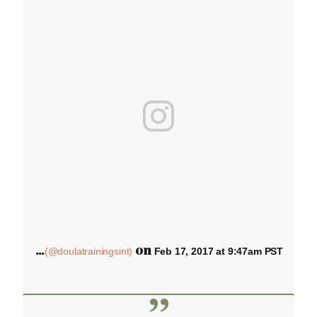
A
post shared by Doula Trainings International (@doulatrainingsint)
on
Feb 17, 2017 at 9:47am PST