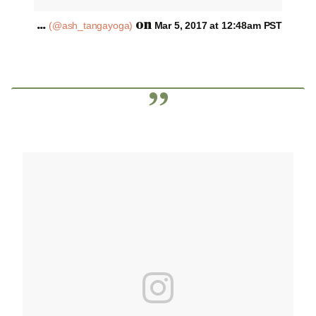
A
post shared by Ashleigh (@ash_tangayoga)
on
Mar 5, 2017 at 12:48am PST