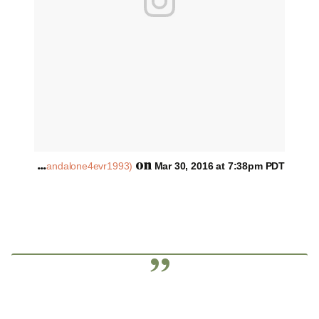
A
post shared by Molly Soda (@bloatedandalone4evr1993)
on
Mar 30, 2016 at 7:38pm PDT