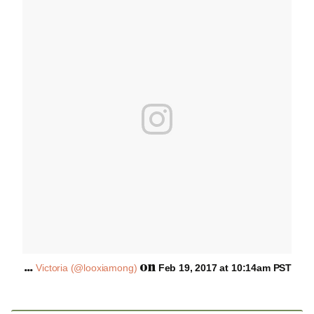
A
post shared by Victoria (@looxiamong)
on
Feb 19, 2017 at 10:14am PST