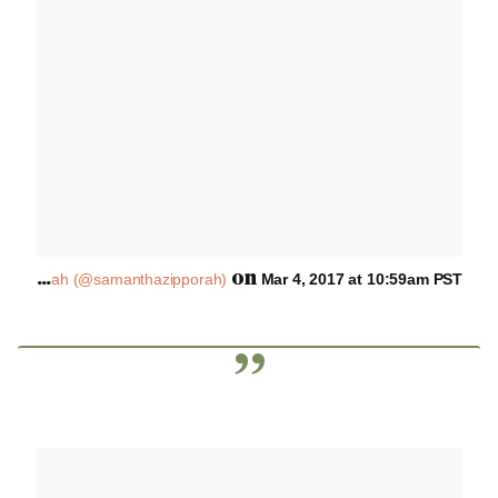
A
post shared by Samantha Zipporah (@samanthazipporah)
on
Mar 4, 2017 at 10:59am PST