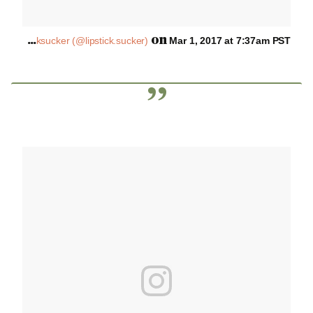
A
post shared by Lipsticksucker (@lipstick.sucker)
on
Mar 1, 2017 at 7:37am PST