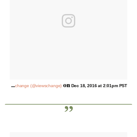
A
post shared by viewschange (@viewschange)
on
Dec 18, 2016 at 2:01pm PST