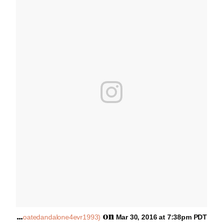
A
post shared by Molly Soda (@bloatedandalone4evr1993)
on
Mar 30, 2016 at 7:38pm PDT