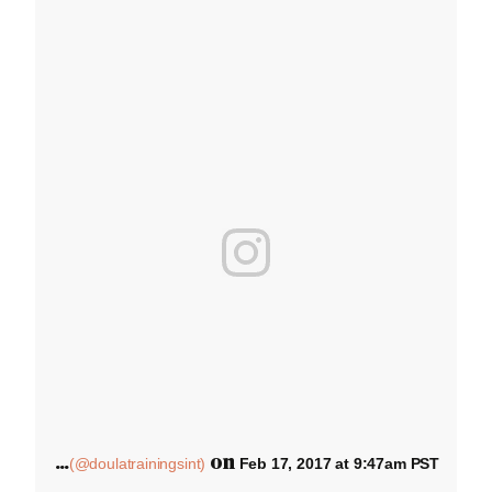
A
post shared by Doula Trainings International (@doulatrainingsint)
on
Feb 17, 2017 at 9:47am PST