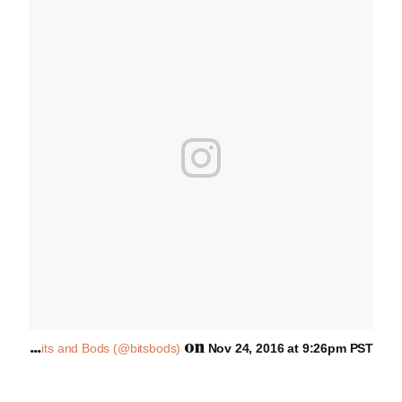
A
post shared by Bits and Bods (@bitsbods)
on
Nov 24, 2016 at 9:26pm PST