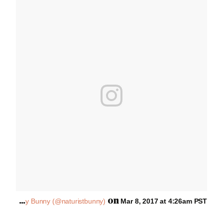
A
post shared by Bunny (@naturistbunny)
on
Mar 8, 2017 at 4:26am PST