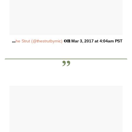
A
post shared by The Strut (@thestrutbymic)
on
Mar 3, 2017 at 4:04am PST