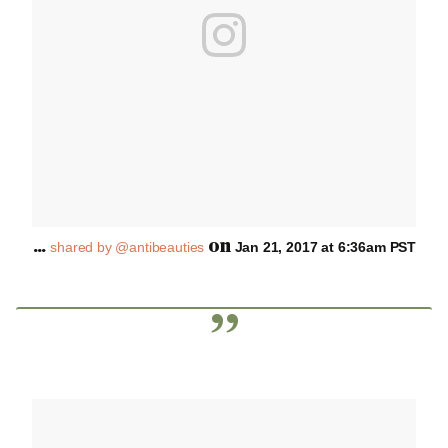
A
post shared by @antibeauties
on
Jan 21, 2017 at 6:36am PST