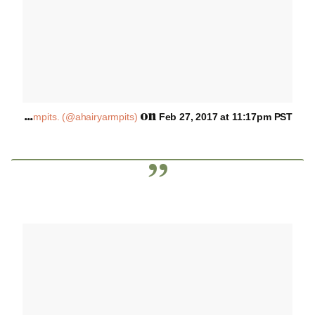
A
post shared by Hairy & Stubble Armpits. (@ahairyarmpits)
on
Feb 27, 2017 at 11:17pm PST