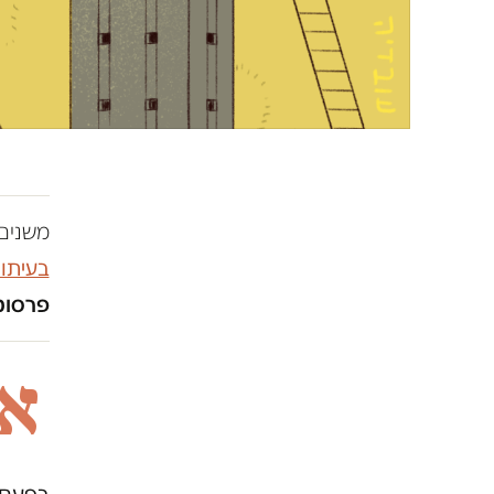
משנים 
בעיתו
פרסומו
א