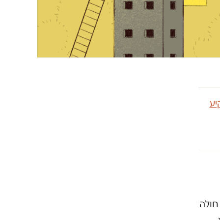
יע
ונאל, בת 69, שהיא חולה