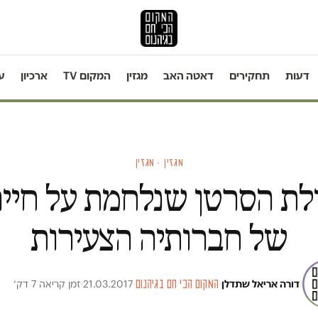
דעות
תחקירים
דאטה האב
מגזין
המקום TV
ארכיון
ע
מגזין · מגזין
לת הסרטן שנלחמת על חייה
של חברותיה הצעירות
דורה אריאל שתדלן
·
המקום הכי חם בגיהנום
·
21.03.2017
·
זמן קריאה 7 דק׳