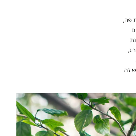
 פה,
ם
נת
יג,
ש לה