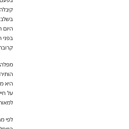
בפעם 
בשלב 
היום ה
בפני ר
קרובת
מפלה 
הותירה
היא מ
על חיי
למאות 