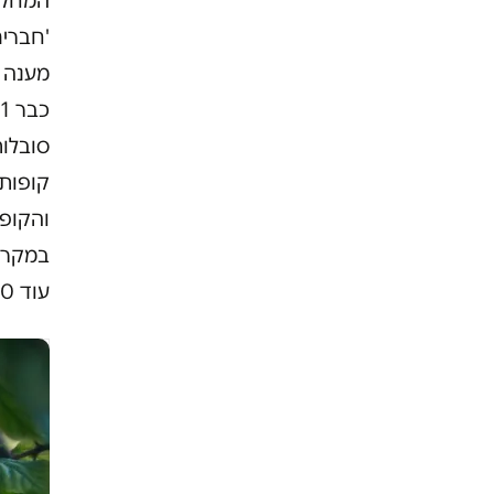
'חברים
מענה 
סובלו
קופות
והקופה
במקרה
עוד 30 מקרים כאלה, ולכן המקרה לא נחשב 'חריג'".