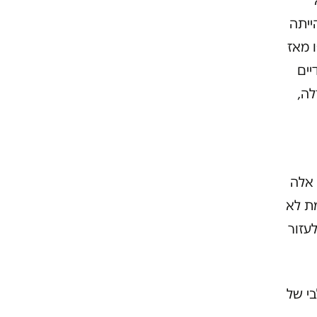
5, כשהמחלה הייתה
 מאז
יים
לה,
 אלה
ת לא
לעזור
שלבי של