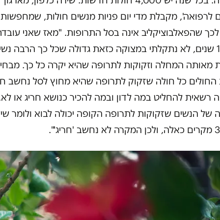
המחלה. בכל שנה יש 4,000 חולות חדשות. שירה כלפון, מארגון
 לרפואה', מקבלת מדי יום פניות מנשים חולות, שמחפשות
לכך שהפאלבוציקליב אינה בסל התרופות. "מאז שאני עובדת
כבר 11 שנים, לא נתקלתי במצוקה כזאת גדולה שכל כך הרבה נשי
ת מאותה המחלה וזקוקות לתרופה שהיא יקרה כל כך. מבחי
 החולים כל חולה שזקוק לתרופה שהיא מחוץ לסל נחשב חר
 רשאית להחליט במה לדון ובמה להכיר כנושא חריג או לא.
 של הנשים שזקוקות לתרופה הקופה יכולה לבוא ולומר שי