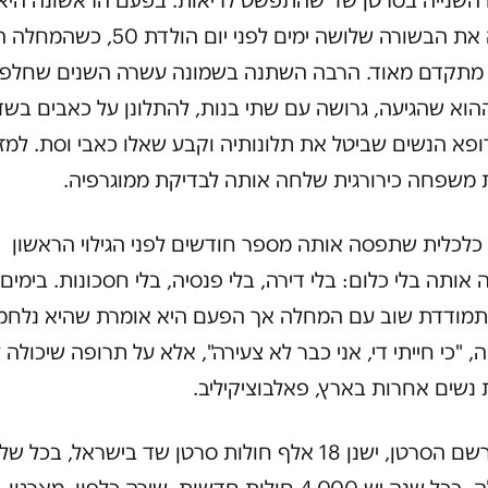
השנייה בסרטן שד שהתפשט לריאות. בפעם הראשונה היא
קיבלה את הבשורה שלושה ימים לפני יום הולדת 0
מתקדם מאוד. הרבה השתנה בשמונה עשרה השנים שחלפו
הוא שהגיעה, גרושה עם שתי בנות, להתלונן על כאבים בשד
ופא הנשים שביטל את תלונותיה וקבע שאלו כאבי וסת. למז
 משפחה כירורגית שלחה אותה לבדיקת ממוגרפיה.
כלכלית שתפסה אותה מספר חודשים לפני הגילוי הראשון
 אותה בלי כלום: בלי דירה, בלי פנסיה, בלי חסכונות. בימים
תמודדת שוב עם המחלה אך הפעם היא אומרת שהיא נלחמ
ה, "כי חייתי די, אני כבר לא צעירה", אלא על תרופה שיכולה 
נשים אחרות בארץ, פאלבוציקיליב.
לפי מרשם הסרטן, ישנן 18 אלף חולות סרטן שד בישראל, בכל 