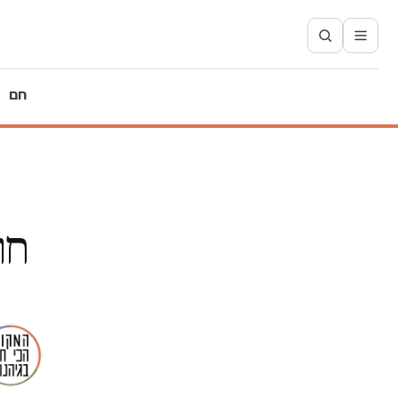
חם
חו