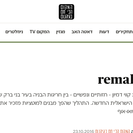
תחקירים
דעות
דאטה האב
מגזין
המקום TV
ניוזלטרים
rema
ווי דמיון - חזותיים ונפשיים - בין חריגות הבניה בעיר בני ברק
 הישראלית החדשה. התהליך שהפך מבנים למוטציות מזכיר את 
או-אוף
·
המקום הכי חם בגיהנום
·
23.10.2016