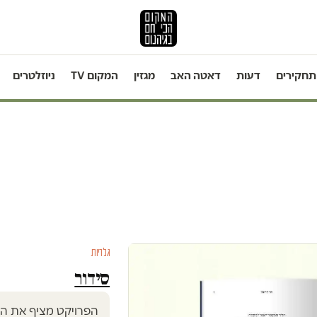
תחקירים
דעות
דאטה האב
מגזין
המקום TV
ניוזלטרים
גלריות
סידור
הפרויקט מציף את הק