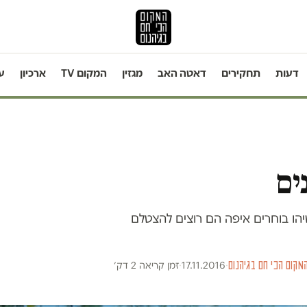
דעות
תחקירים
דאטה האב
מגזין
המקום TV
ארכיון
ע
ים
הו בוחרים איפה הם רוצים להצטלם
מקום הכי חם בגיהנום
·
17.11.2016
·
זמן קריאה 2 דק׳