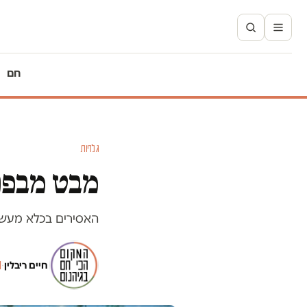
חם
גלריות
מבט מבפנ
האסירים בכלא מעשי
חיים ריבלין
·
ה