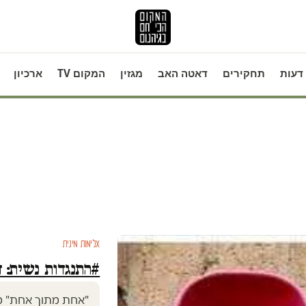
דעות
תחקירים
דאטה האב
מגזין
המקום TV
ארכיון
אלימות מינית
#התנגדות_נשית: 
"אחת מתוך אחת" מצ