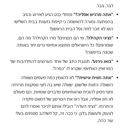
דבר, צבר.
"אתה מרגיש אפליה?"
נפתלי בנט הגיע לאירוע והגיב
בהפתעה גמורה להאשמה כי קיימת גזענות בבית השלישי.
הוא לא זוכר למה נפל הבית הראשון?
"נציגי הקהילה".
מי הם הנציגים? מהי הקהילה? מה הם,
שומרונים? כל הישראלים ממוצא אתיופי גרים יחד באותה
שכונה בדימונה?
"בואו נירגע".
תגובת כתב של אחד הערוצים להתלהבות של
המרואיין האתיופי, שקרא לו "כפרה".
"אתה חווית אישית?"
לא להאמין כמה פעמים נשאלה
השאלה הזאת שלשום. שאלה שיש בה חצי ספקנות מרגיזה
וחצי ניסיון להוכיח שהאתיופים מדברים שטויות. הם מעולם
לא חוו אפליה, אבל ראו את הסרטון של דמאס פיקדה
והתרגזו. "נציגי העדה" הובילו אותם לכיכר ואמרו להם
לצעוק ולעשות בלגן. כי ככה זה, קל לשלהב מפגינים בעלי
עור כהה.