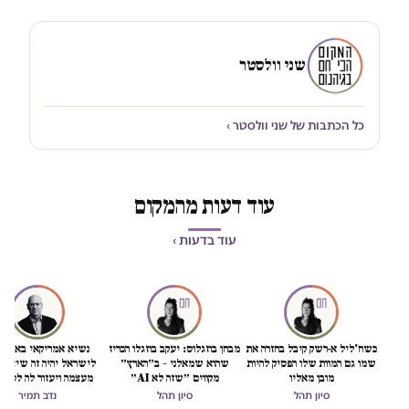
שני וולסטר
כל הכתבות של שני וולסטר ›
עוד דעות מהמקום
עוד בדעות ›
כשח'ליל א-רשק קיבל בחזרה את
מבחן בוזגלוס: יעקב בוזגלו הכריז
נשיא אמריקאי באמת ט
שמו גם המוות שלו הפסיק להיות
שהוא שמאלני – ב״הארץ״
לישראל יהיה זה שיציל 
מובן מאליו
מקווים ״שזה לא AI״
מעצמה ויעזור לה לסיים
הכיבוש
סיון תהל
סיון תהל
נדב תמיר