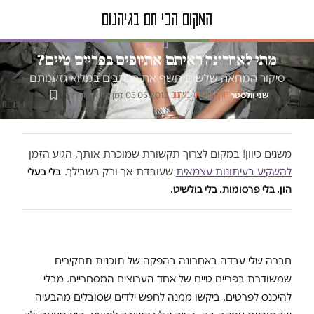
טור דעה
מתי לאחרונה ראיתם אתיופים בפריים טיים?
סיקור המחאה שלשום חשף את הכתבים במלוא גזענותם
שני וולסטר
·
·
05.05.2015
·
זמן קריאה 4 דק׳
המקום הכי חם בגיהנום
משנים כיוון! במקום לצרוך תקשורת שמוכרת אותך, הגיע הזמן
להשקיע בעיתונות עצמאית
שעובדת אך ורק בשבילך.
בלי בעלי
הון. בלי פרסומות. בלי בולשיט.
חברה שלי עבדה באחרונה בהפקה של תוכנית תחקירים
שמשודרת בפריים טיים של אחד הערוצים המסחריים. מבלי
להיכנס לפרטים, ביקשו ממנה לחפש ילדים שסובלים מהבעיה