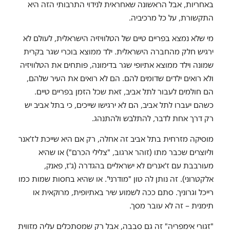
באחריות, אבל הראשונה שאחראית לנידוי התרבותי הזה היא
התקשורת, על כל מרכיביה.
מי שלא נמצא בפריים טיים של הטלוויזיה הישראלית, לעולם לא
ירגיש חלק מהחברה הישראלית. ילד ממוצא בוכרי שגר בקרית
שמונה וילד ממוצא אתיופי שגר בדימונה, פותחים את הטלוויזיה
ולא רואים ילדים שדומים להם. הם לא רואים את העיר שלהם,
הם חולמים לעבור לתל אביב, זאת שכל הזמן בפריים טיים.
כשהם יעברו לתל אביב, הם לא ירגישו שייכים, כי בתל אביב יש
רק דרך אחת לדבר, להתלבש ולהתנהג
.
מוסיקה מזרחית בתל אביב זה אחלה, רק אם היא שייכת לז'אנר
וליוצרים שכבר מתו (זוהר ארגוב, "צלילי הכרם") או שהיא
מעורבבת עם ז'אנרים לא ישראליים בהגדרה (ג'ז, פאנק,
אלקטרוני). זה נותן לה טון "מודרני". או שהיא בחסות שמות כמו
רייכל וגרוניך. סתם ככה לשמוע שיר באתיופית, מרוקאית או
תימנית – זה לא עובר מסך.
"זגורי אימפריה" זה גם סבבה, אבל רק שמסתכלים עליה מזווית