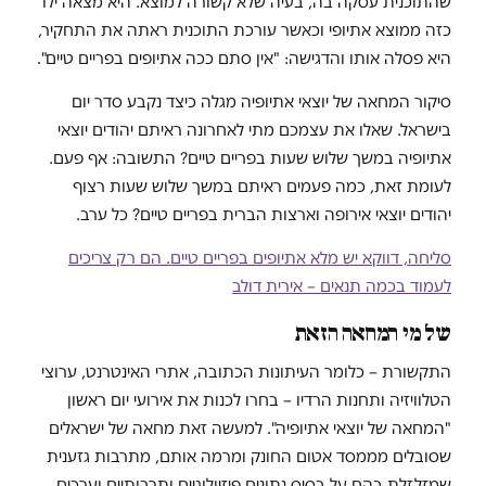
שהתוכנית עסקה בה, בעיה שלא קשורה למוצא. היא מצאה ילד
כזה ממוצא אתיופי וכאשר עורכת התוכנית ראתה את התחקיר,
היא פסלה אותו והדגישה: "אין סתם ככה אתיופים בפריים טיים".
סיקור המחאה של יוצאי אתיופיה מגלה כיצד נקבע סדר יום
בישראל. שאלו את עצמכם מתי לאחרונה ראיתם יהודים יוצאי
אתיופיה במשך שלוש שעות בפריים טיים? התשובה: אף פעם.
לעומת זאת, כמה פעמים ראיתם במשך שלוש שעות רצוף
יהודים יוצאי אירופה וארצות הברית בפריים טיים? כל ערב.
סליחה, דווקא יש מלא אתיופים בפריים טיים. הם רק צריכים
לעמוד בכמה תנאים – אירית דולב
של מי המחאה הזאת
התקשורת – כלומר העיתונות הכתובה, אתרי האינטרנט, ערוצי
הטלוויזיה ותחנות הרדיו – בחרו לכנות את אירועי יום ראשון
"המחאה של יוצאי אתיופיה". למעשה זאת מחאה של ישראלים
שסובלים מממסד אטום החונק ומרמה אותם, מתרבות גזענית
שמזלזלת בהם על בסיס נתונים פיזיולוגיים ותרבותיים וערכים