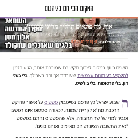
טור דעה
אוף, מה פתאום תהליך מדיני עכשיו?
מילצ' למד פסיכולוגיה הפוכה, והוא לא מפחד להשתמש בה
אוהד מילכגרוב
·
·
21.07.2016
·
זמן קריאה 1 דק׳
המקום הכי חם בגיהנום
משנים כיוון! במקום לצרוך תקשורת שמוכרת אותך, הגיע הזמן
להשקיע בעיתונות עצמאית
שעובדת אך ורק בשבילך.
בלי בעלי
הון. בלי פרסומות. בלי בולשיט.
ה
שבוע ישראל כץ פרסם בפייסבוק
סטטוס
על אישור פרויקט
הרכבת מת"א לקריית שמונה. לכאורה סטטוס אינפורמטיבי
וסביר למדי של שר תחבורה, אלא שהסטטוס נחתם במשפט:
"זאת התשובה הציונית: הם מאיימים ואנחנו בונים".