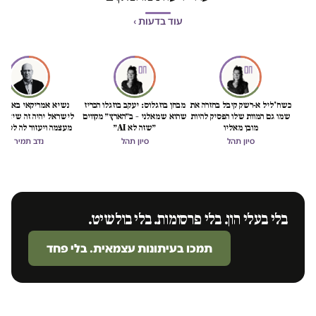
עוד בדעות ›
כשח'ליל א-רשק קיבל בחזרה את
מבחן בוזגלוס: יעקב בוזגלו הכריז
נשיא אמריקאי באמת ט
שמו גם המוות שלו הפסיק להיות
שהוא שמאלני – ב״הארץ״ מקווים
לישראל יהיה זה שיציל 
מובן מאליו
״שזה לא AI״
מעצמה ויעזור לה לסיים
הכיבוש
סיון תהל
סיון תהל
נדב תמיר
בלי בעלי הון. בלי פרסומות. בלי בולשיט.
תמכו בעיתונות עצמאית. בלי פחד