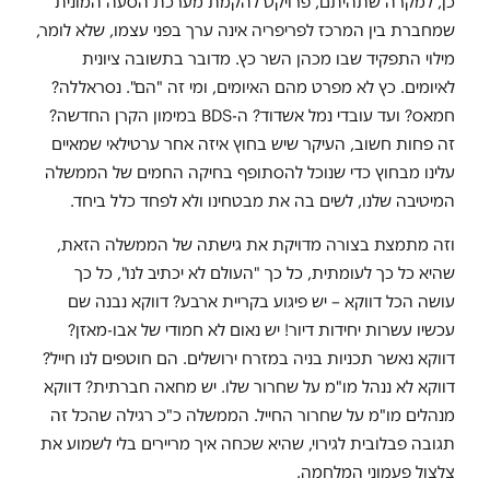
כן, למקרה שתהיתם, פרויקט להקמת מערכת הסעה המונית
שמחברת בין המרכז לפריפריה אינה ערך בפני עצמו, שלא לומר,
מילוי התפקיד שבו מכהן השר כץ. מדובר בתשובה ציונית
לאיומים. כץ לא מפרט מהם האיומים, ומי זה "הם". נסראללה?
חמאס? ועד עובדי נמל אשדוד? ה-BDS במימון הקרן החדשה?
זה פחות חשוב, העיקר שיש בחוץ איזה אחר ערטילאי שמאיים
עלינו מבחוץ כדי שנוכל להסתופף בחיקה החמים של הממשלה
המיטיבה שלנו, לשים בה את מבטחינו ולא לפחד כלל ביחד.
וזה מתמצת בצורה מדויקת את גישתה של הממשלה הזאת,
שהיא כל כך לעומתית, כל כך "העולם לא יכתיב לנו", כל כך
עושה הכל דווקא – יש פיגוע בקריית ארבע? דווקא נבנה שם
עכשיו עשרות יחידות דיור! יש נאום לא חמודי של אבו-מאזן?
דווקא נאשר תכניות בניה במזרח ירושלים. הם חוטפים לנו חייל?
דווקא לא ננהל מו"מ על שחרור שלו. יש מחאה חברתית? דווקא
מנהלים מו"מ על שחרור החייל. הממשלה כ"כ רגילה שהכל זה
תגובה פבלובית לגירוי, שהיא שכחה איך מריירים בלי לשמוע את
צלצול פעמוני המלחמה.