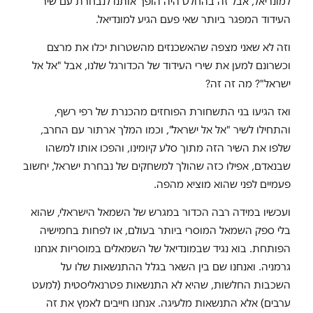
למונדיאל, אבל זה בהחלט היה הופך אותנו לנבחרת עם שיר
העידוד המפגר ביותר שאי פעם הגיע למונדיאל.
וזה לא שאני מצפה שהאשכנזים מהשטרות יכלו את מרצם
וכשרונם למען את שירי העידוד של הכדורגל שלנו, אבל "אל אל
ישראל"? מה זה זה?
ואז הגיעו בני התשחורת הפוחזים מהכנרת של רפי רשף,
והתחילו לשיר "אל אל ישראל", וכמו המלך ארתור עם החרב,
שלפו את השיר הזה מתוך סלע קיומינו, והפכו אותו למשהו
שבנאדם, אפילו כזה שהולך למשחקים של נבחרת ישראל, יחשוב
פעמיים לפני שהוא מוציא מהפה.
ועכשיו במידה רבה הכדור במגרש של השמאל הישראלי, שהוא
בלי ספק השמאל המוסרי ביותר בעולם, או לפחות בחמישיה
הפותחת. בוא נגיד שבמונדיאל של השמאלים במוסריות אנחנו
גרמניה. ואנחנו שם בין השאר בגלל ההתנשאות שלו על
השכבות החלשות, שהיא לא התנשאות פטרנאליסטית (למעט
ערבים) אלא התנשאות מלעיגה. אנחנו חייבים לאמץ את זה