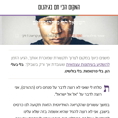
טור דעה
השמאל הכי מוסרי בעולם
אל אל ישראל!!!
אוהד מילכגרוב
·
·
28.04.2016
·
זמן קריאה 1 דק׳
המקום הכי חם בגיהנום
משנים כיוון! במקום לצרוך תקשורת שמוכרת אותך, הגיע הזמן
להשקיע בעיתונות עצמאית
שעובדת אך ורק בשבילך.
בלי בעלי
הון. בלי פרסומות. בלי בולשיט.
ת
סלחו לי שאני לא רוצה לדבר על פנחס ג'ינו (ההורס), אני
רוצה לדבר על "אל אל ישראל".
במשך עשורים שהקריאה האידיוטית הזאת תקועה לנו כרסיס
בישבן. אני לא רוצה להגיד שהיא אשמה בזה שלא עלינו