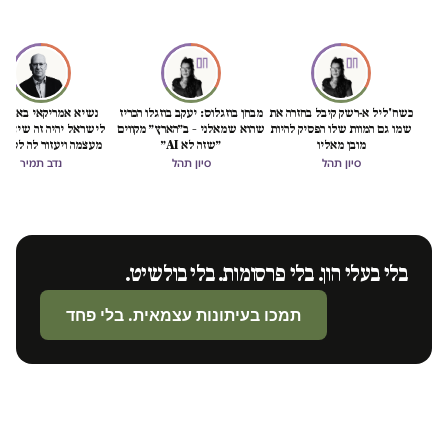
כשח'ליל א-רשק קיבל בחזרה את
מבחן בוזגלוס: יעקב בוזגלו הכריז
נשיא אמריקאי באמת ט
שמו גם המוות שלו הפסיק להיות
שהוא שמאלני – ב״הארץ״ מקווים
לישראל יהיה זה שיציל 
מובן מאליו
״שזה לא AI״
מעצמה ויעזור לה לסיים
הכיבוש
סיון תהל
סיון תהל
נדב תמיר
בלי בעלי הון. בלי פרסומות. בלי בולשיט.
תמכו בעיתונות עצמאית. בלי פחד