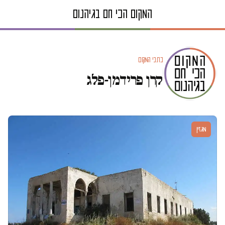
כתבי המקום
קרן פרידמן-פלג
מגזין