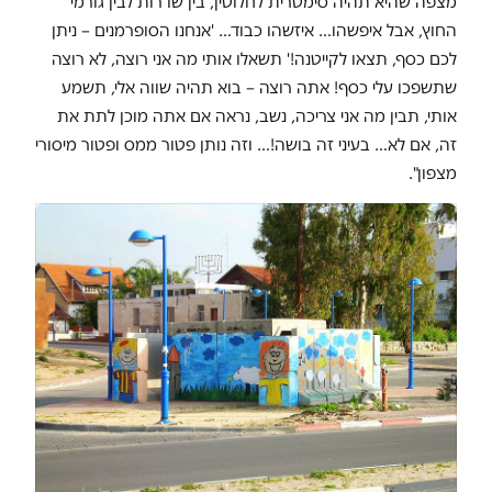
מצפה שהיא תהיה סימטרית לחלוטין, בין שדרות לבין גורמי
החוץ, אבל איפשהו… איזשהו כבוד… 'אנחנו הסופרמנים – ניתן
לכם כסף, תצאו לקייטנה!' תשאלו אותי מה אני רוצה, לא רוצה
שתשפכו עלי כסף! אתה רוצה – בוא תהיה שווה אלי, תשמע
אותי, תבין מה אני צריכה, נשב, נראה אם אתה מוכן לתת את
זה, אם לא… בעיני זה בושה!… וזה נותן פטור ממס ופטור מיסורי
מצפון".