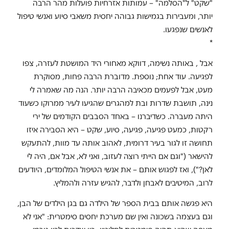
"שקט" ל"הסלמה" – עמותות אזרחיות פועלות מהר הרבה
יותר, ומעבירות בגמישות גבוהה יחסית משאבי סיוע ואנשי טיפול
לאנשים שנפגעו.
*
אבל , באותה נשימה, דווקא מאחורי היד המושטת לעזרה, צפו
לפגיעה. עוד אחת; נוספת. מדוברת הרבה פחות, מסוקרת
מעט, אבל לפעמים מכאיבה הרבה יותר. הנה מה שאמרה לי
נינה, תושבת שדרות ובת למהגרים שהגיעו לעיר ממרוקו כשעוד
היתה מעברה. כשדיברנו – באחד הסבבים הקודמים של ירי
רקטות, כמעט פגיעה, פגיעה, סיוע, שקט – היא הסבירה איזו
תחושה זו לגור בעיר דרומית, לאהוב אותה עד מוות, להתעקש
להישאר ("וגם אם הייתי רוצה לעזוב, ואני לא, אבל אם, היה לי
לאן?"), ואז לפגוש אותם – את אנשי הטיפול המלומדים, היודעים
לרוב, המיטיבים לאבחן ולדבר, להגיש עזרה ולהמליץ.
היא פגשה אותם בבית הספר של הילדה גם בגן הילדים של הבן,
וגם בעצמה בשכונה ואין שם מערכת יחסים סימטרית: "אני לא