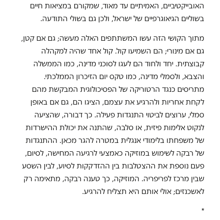
האובייקטיביים, האמיתיים עד מאוד, שמקורם במציאות חיים
בשוליים הגיאוגרפיים של ישראל, ולכן גם בשולי התודעה.
מתוך הקושי הזה עשו המשתתפים האלה מעשה; גם אם קטן,
גם אם מינורי; הם השמיעו קול. קול אחד שהיה למקהלה
קבוצתית. יחד ולחוד הם לעגו לסוכני מדינה, כמו הממשלה
והצבא, ולסמלי מדינה, כמו טקס יום הזיכרון הממלכתי.
מתריסים כנגד הרטוריקה של הפסיכולוגית המבקשת מהם
לקחת אחריות ולהרגיע את עצמם, הציגו הם, גם אם באופן
סמלי, ערוצים לביטוי התנגדות פעילה. כך דבורה, שהציעה
לנקוט אלימות פיזית, או סלבה, שהתנה את יכולת ההישרדות
של משפחתו בלימודי אנגלית במטרה להגר מכאן. ההתנגדות
של רבקה לשימוש במוזיקה כאמצעי לרגיעה המחישה, לסיום,
פעם נוספת את ההצטלבות בין ההזדקקות לסיוע, לבין השסע
שבין מרכז לפריפריה. המוזיקה, כך טענה רבקה, מתאימה רק
לאשכנזים; אולי אותם היא תצליח להרגיע.
*