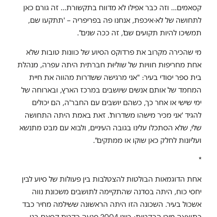
קסאמים… וזה כבר אפילו לא מדווח בתקשורת… זה גורם כאן
לתחושה של לא-איכפת, אנחנו פה בפריפריה – 'תתקעו שם,
תמשיכו להיות תקועים שם', זה ככה שנים".
מי שהכירה מקרוב את פרדוקס הסיוע של כוונות טובות שלא
אחת מחריפות חוויות של שוליוּת חברתית היתה עפרה, מנהלת
בית ספר יסודי בעיר: "אני מרגישה ששדרות מהווה את חיית
המחמד של אותם אנשים שיושבים במרכז הארץ, ובארוחה של
ימי שישי או אחר כך, כשהם יושבים עם החבר'ה, הם יכולים
להגיד 'אני מכיר מישהו משדרות'. זאת באמת היתה התחושה
שלי, שלא הסתכלו עלינו בגובה העיניים, ולבוא עם מבט מתנשא
ועליונות לחלק כאן שוקו או ממתקים".
*
אחת הדוגמאות הבולטות להצטלבות בין פעולות של סיוע לבין
יחסי כוח, היתה בסדנה שהתקיימה לתושבים משכונת נווה
אשכול בעיר. השכונה הזו היתה הראשונה ששילמה מחיר כבד
כתוצאה מירי הרקטות: ביוני 2004 פגעה רקטת קסאם בגן