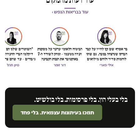
עוד דעות מהמקום
עוד בבריאות הנפש ›
בר אסרף שם קץ לחייו על קבר
הביטוח הלאומי ערער על מסקנות
"השוטרים שלנו הם גיבו
חברתו שנרצחה בנובה. גם שתי
ועדה מטעמו – ומחק לשורד ה-7
דיקלמו חברי הוועדה. גיב
לוחמות סדיר ולוחם מילואים
באוקטובר את הנכות הקבועה
גיבורים – עד שהם צריכי
התאבדו השבוע
אילי פארי
דור זומר
סיון תהל
בלי בעלי הון. בלי פרסומות. בלי בולשיט.
תמכו בעיתונות עצמאית. בלי פחד