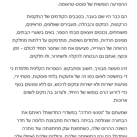
ההפרעה הנפשית של פוסט-טראומה.
הם כבר היו שם בעבר, בסבבים הקודמים של התקפות
הרקטות, הנזקים והבהלה; מעבירים שאלונים, מראיינים,
משוחחים, נכנסים ויוצאים מבתי הספר, באים בשערי הבתים,
מפיגים חרדות, מלמדים נשימות, מתדפקים על דלתות מחלקת
הרווחה של העירייה, מציעים את מה שחסר תמיד לכולם – זמן
וכסף, ואתם גם הבטחה להקלה ולשחרור, ולו חלקיים.
זהו מעשה מבורך, חשוב ומתבקש. הספרות הקלינית מלמדת כי
די בחשיפה לאיום כמו זה של אזעקות בלתי פוסקות, מטחי ירי,
פגיעות ישירות ולא ישירות ונזקים לרכוש, גם ללא נפגעים בגוף
כדי לזרוע הרס בנפשו של היחיד, ולצרוב בה נזקים לשנים
ארוכות.
שמעתם על "נפגעי חרדה" במשדרי החדשות? ראיתם את
הבחורה שצולמה בביתה בשדרות מתבוננת הלומה על חדר
השינה ההרוס שלה, כשתמונת ענק מחתונתה עוד נותרה
עומדת? הם ובני המשפחה שלהם, והילדים שלהם (אפילו אלה