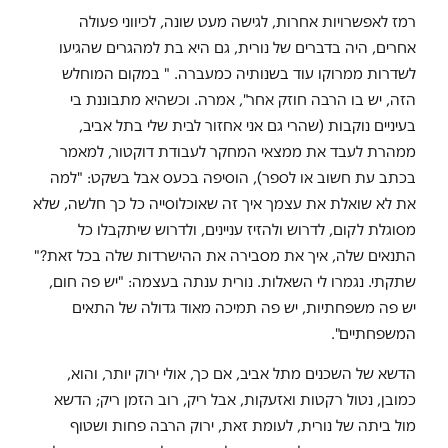
רמז לאפשרויות אחרות, לגישה מעט שונה, לכיווני פעולה
אחרים, היה בדברים של נורית, גם היא בת למהגרים שהגיעו
לשדרות ממרוקו עוד בשנותיה כמעברה. " במקום המוחלש
הזה, יש בו הרבה חוזק אחר", אמרה. וכשהיא מתבוננת בי
בעיניים נוקבות (שהרי גם אני אחזור לבית שלי בתל אביב,
ממהרת לעבד את ממצאי המחקר לעבודת דוקטור, למאמר
בכתב עת חשוב או לספר), הוסיפה בכעס אבל בשקט: "למה
את לא שואלת את עצמך איך זה שאוכלוסייה כל כך חלשה, שלא
מסוגלת לקום, לדרוש ולהזיז עניינים, ולדרוש שיתקבלו כל
התנאים שלה, איך את מסבירה את ההישרדות שלה בכל זאת?"
שתקתי. נגמרו לי השאלות. נורית ענתה בעצמה: "יש פה חום,
יש פה משפחתיות, יש פה תמיכה מאוד גדולה של התאים
המשפחתיים".
הדשא של השכנים מתל אביב, אם כך, אולי ירוק יותר, והוא,
כמובן, נטול רקטות ואזעקות, אבל ריק, רוב הזמן ריק; הדשא
מול ביתה של נורית, לעומת זאת, ירוק הרבה פחות ושטוף