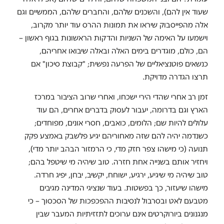
שעוד אין להם), והשכנים שלהם, והחברים שלהם, הממשיים וגם
אלה מהפייסבוק שיראו את תמונות ההרס עוד יותר מקרוב,
וישמעו על האימה של השניות והדקות הראשונות בגוף ראשון –
הם, כולם, מוגדרים בימים האלה ובאלה שיבואו אחריהם,
כנשאים פוטנציאליים של הפרעה נפשית; "קבוצת סיכון" אם
תרצו הגדרה מדויקת.
זמן רב אחרי שהדי הירי ישכחו, ואחרי שרוב הציבור במרכז
הארץ וגם בדרומה, יעבור לעסוק בדברים אחרים, הם עוד
עלולים להיות שם; הלומים, כואבים, חסרי אונים, מפוחדים;
כשנדמה יהיה להם שזה מאחוריהם יגיע פלשבק באמצע פקק
תנועה (כי מישהו צפר חזק מדי, כי הרמזור הבהב יותר מדי),
ויחזיר אותם בשנייה אחת חזרה. טוב שיהיה מי שיטפל בהם;
טוב שיהיה מי שיגיע, ירגיע, ישוחח, יקשיב, יבחן, יפיג חרדה.
מישהו שיעזור, כך בפשטות. בעוד שנציגי המדינה מגיבים
מטבעם לאט ובסרבול לנסיבות ההפכפכות של הסכסוך – כי
מנגנונים ביורוקרטים אינם ערוכים לתזזיתיות המעבר שבין