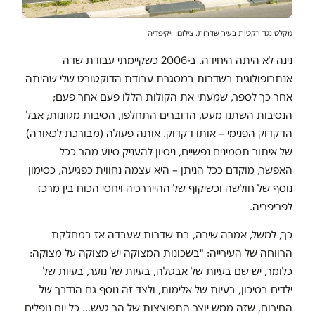
מקלט נגד רקטות בעיר שדרות. צילום: ויקיפדיה
נינה לא היתה היחידה. ב-2006 כשקיימתי עבודת שדה
אנתרופולוגית בשדרות במסגרת עבודת הדוקטורט שלי שהיתה
אחר כך לספר, שמעתי את הקולות הללו פעם אחר פעם;
הנסיבות השתנו מעט, הדוברים התחלפו, הסיבות מגוונות; אבל
הדקדוק הפנימי – אותו דקדוק. אותה פעולה (מבורכת לכאורה)
של איתור תסמינים נפשיים, ניסיון להעניק סיוע מהר ככל
האפשר, מוקדם ככל הניתן – היא עצמה נחווית כפגיעה, כסימון
נוסף של חולשה וכשיקוף של ההייררכיה ויחסי הכוח בין מרכז
לפריפריה.
כך, למשל, אמרה שירה, בת שדרות שעבדה אז במחלקת
הרווחה של העירייה: "בשכונות המצוקה יש מצוקה על מצוקה:
כלומר, יש שם בעיות של אבטלה, בעיות של נוער, בעיות של
ילדים בסיכון, בעיות של אלימות, ולצד זה נוסף גם הנדבך של
החירום, שזה ממש יוצר התפוצצות של הר געש… כל יום נופלים