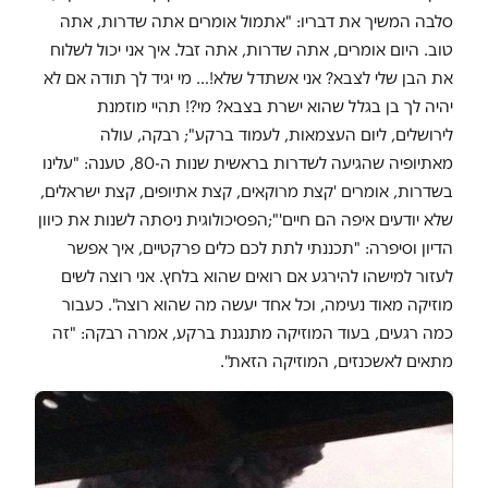
סלבה המשיך את דבריו: "אתמול אומרים אתה שדרות, אתה
טוב. היום אומרים, אתה שדרות, אתה זבל. איך אני יכול לשלוח
את הבן שלי לצבא? אני אשתדל שלא!… מי יגיד לך תודה אם לא
יהיה לך בן בגלל שהוא ישרת בצבא? מי?! תהיי מוזמנת
לירושלים, ליום העצמאות, לעמוד ברקע"; רבקה, עולה
מאתיופיה שהגיעה לשדרות בראשית שנות ה-80, טענה: "עלינו
בשדרות, אומרים 'קצת מרוקאים, קצת אתיופים, קצת ישראלים,
שלא יודעים איפה הם חיים'";הפסיכולוגית ניסתה לשנות את כיוון
הדיון וסיפרה: "תכננתי לתת לכם כלים פרקטיים, איך אפשר
לעזור למישהו להירגע אם רואים שהוא בלחץ. אני רוצה לשים
מוזיקה מאוד נעימה, וכל אחד יעשה מה שהוא רוצה". כעבור
כמה רגעים, בעוד המוזיקה מתנגנת ברקע, אמרה רבקה: "זה
מתאים לאשכנזים, המוזיקה הזאת".