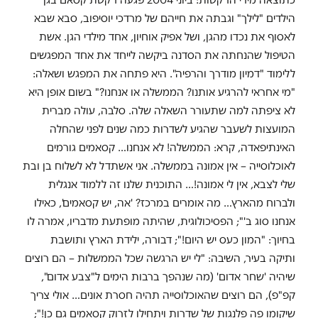
הילדים "לילך" וגבתה את חייהם של מרדכי יוסיפוב, סבא שבא
לאסוף את נכדו מהגן, ושל אפיק אוחיון, אחד מילדי הגן. אשת
הטיפול שהנחתה את הסדנה ביקשה לייחד את אחד המפגשים
ללימוד "דמיון מודרך והרפיה". היא פתחה את המפגש ושאלה:
"מי אחראי להרגיע אותנו? הממשלה או אנחנו?" בשום אופן היא
לא ציפתה למה שתעורר השאלה שלה. סלבה, עולה מברית
המועצות לשעבר שהגיע לשדרות כמה שנים לפני שהחלה
האינתיפאדה, קרא: הממשלה! לא אנחנו… קסאמים גורמים
לאוכלוסייה – אין אמונה בממשלה. אני אשתדל לא לשלוח בן ובת
שלי לצבא, אין לי אמונה!… התוכנית שלנו זה ללמוד אנגלית
ולברוח מהארץ… מה אומרים במרכז? 'אה, יש קסאמים', כאילו
אנחנו סוג ב'"; הפסיכולוגית, שהיתה מופתעת מדבריו, אמרה לו
בחיוך: "המון כעס יש היום!"; דבורה, ילידת הארץ ותושבת
ותיקה בעיר, השיבה: "לי יש הרגשה שכל הממשלות – הם רוצים
שיהיה 'שחר אדום' (מה שנהפך ברבות הימים ל"צבע אדום",
קפ"פ), הם רוצים שהאוכלוסייה תהיה חסרת אונים… אולי צריך
שיקומו פה פלנגות של שדרות ויתחילו לזרוק קסאמים גם כן!";