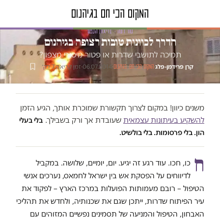
טור דעה · בריאות הנפש
הדרך לכוונות טובות רצופה בגיהנום
תמיכה לתושבי שדרות או פטור מיסורי מצפון?
קרן פרידמן-פלג
·
·
06.07.2014
·
זמן קריאה 7 דק׳
המקום הכי חם בגיהנום
משנים כיוון! במקום לצרוך תקשורת שמוכרת אותך, הגיע הזמן
להשקיע בעיתונות עצמאית
שעובדת אך ורק בשבילך.
בלי בעלי
הון. בלי פרסומות. בלי בולשיט.
ח
כו, חכו. עוד רגע זה יגיע. יום, יומיים, שלושה. במקביל
לדיווחים על הפסקת אש בין ישראל לחמאס, נערכים אנשי
הטיפול – רובם מעמותות הפועלות במרכז הארץ – לפקוד את
עיר הפיתוח שדרות, ייתכן שגם את שכנותיה, ולחדש את תהליכי
האבחון, הטיפול והמניעה של תסמינים נפשיים המזוהים עם