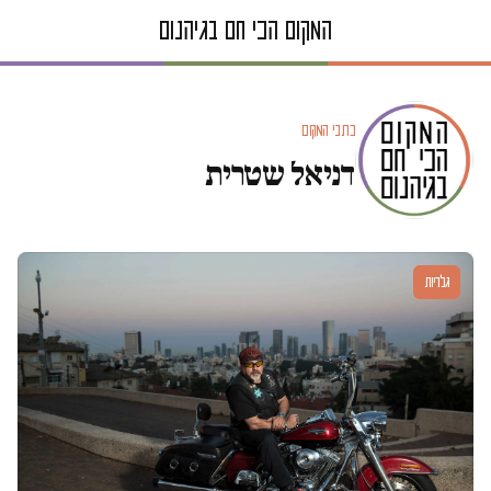
כתבי המקום
דניאל שטרית
גלריות