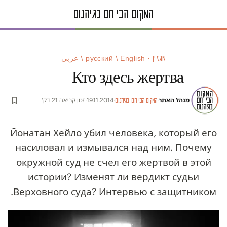
מגזין · русский / English / عربى
Кто здесь жертва
מנהל האתר
·
·
19.11.2014
·
זמן קריאה 21 דק׳
המקום הכי חם בגיהנום
Йонатан Хейло убил человека, который его
насиловал и измывался над ним. Почему
окружной суд не счел его жертвой в этой
истории? Изменят ли вердикт судьи
Верховного суда? Интервью с защитником.