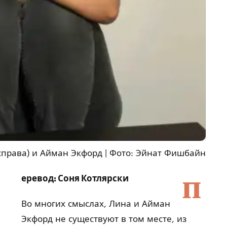
справа) и Айман Экфорд
|
Фото: Эйнат Фишбайн
п
еревод: Соня Котлярски
Во многих смыслах, Лина и Айман
Экфорд не существуют в том месте, из