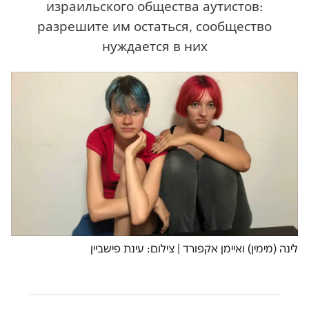
израильского общества аутистов:
разрешите им остаться, сообщество
нуждается в них
לינה (מימין) ואיימן אקפורד | צילום: עינת פישביין