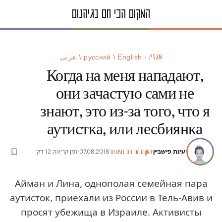
מגזין · русский / English / عربى
Когда на меня нападают,
они зачастую сами не
знают, это из-за того, что я
аутистка, или лесбиянка
עינת פישביין
·
·
07.08.2018
·
זמן קריאה 12 דק׳
המקום הכי חם בגיהנום
Айман и Лина, однополая семейная пара
аутисток, приехали из России в Тель-Авив и
просят убежища в Израиле. Активисты