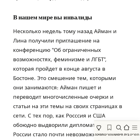
В нашем мире вы инвалиды
Несколько недель тому назад Айман и
Лина получили приглашение на
конференцию "Об ограниченных
возможностях, феминизме и ЛГБТ",
которая пройдет в конце августа в
Бостоне. Это смешение тем, которыми
они занимаются: Айман пишет и
переводит многочисленные очерки и
статьи на эти темы на своих страницах в
сети. С тех пор, как Росссия и США
обоюдно выдворили дипломатов, в
России стало почти невозможно получить
תפריט
בית
חיפוש
שמורים
תמיכה