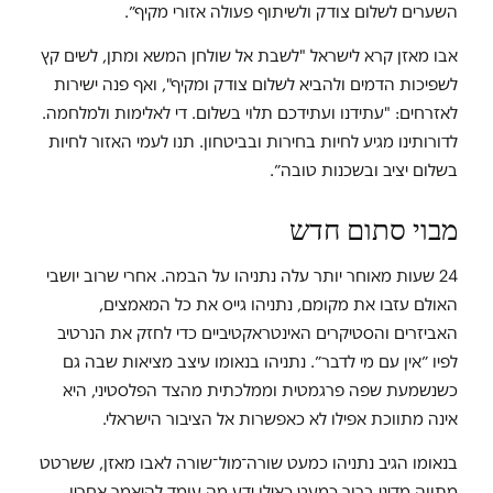
השערים לשלום צודק ולשיתוף פעולה אזורי מקיף״.
אבו מאזן קרא לישראל "לשבת אל שולחן המשא ומתן, לשים קץ
לשפיכות הדמים ולהביא לשלום צודק ומקיף", ואף פנה ישירות
לאזרחים: "עתידנו ועתידכם תלוי בשלום. די לאלימות ולמלחמה.
לדורותינו מגיע לחיות בחירות ובביטחון. תנו לעמי האזור לחיות
בשלום יציב ובשכנות טובה״.
מבוי סתום חדש
24 שעות מאוחר יותר עלה נתניהו על הבמה. אחרי שרוב יושבי
האולם עזבו את מקומם, נתניהו גייס את כל המאמצים,
האביזרים והסטיקרים האינטראקטיביים כדי לחזק את הנרטיב
לפיו ״אין עם מי לדבר״. נתניהו בנאומו עיצב מציאות שבה גם
כשנשמעת שפה פרגמטית וממלכתית מהצד הפלסטיני, היא
אינה מתווכת אפילו לא כאפשרות אל הציבור הישראלי.
בנאומו הגיב נתניהו כמעט שורה־מול־שורה לאבו מאזן, ששרטט
מתווה מדיני ברור כמעט כאילו ידע מה עומד להיאמר אחריו.