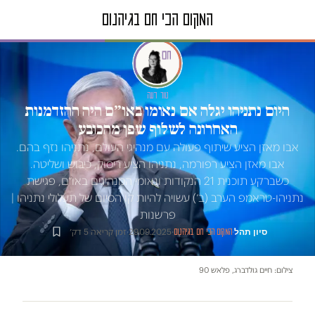
טור דעה
היום נתניהו יגלה אם נאומו באו״ם היה ההזדמנות
האחרונה לשלוף שפן מהכובע
אבו מאזן הציע שיתוף פעולה עם מנהיגי העולם, נתניהו נזף בהם.
אבו מאזן הציע רפורמה, נתניהו הציע ריסוק, כיבוש ושליטה.
כשברקע תוכנית 21 הנקודות ונאומי המנהיגים באו״ם, פגישת
נתניהו-טראמפ הערב (ב׳) עשויה להיות קו הסיום של תעלולי נתניהו |
פרשנות
סיון תהל
·
·
29.09.2025
·
זמן קריאה 5 דק׳
המקום הכי חם בגיהנום
צילום: חיים גולדברג, פלאש 90