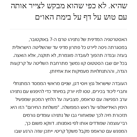
שהיא. לא כפי שהוא מבקש לצייר אותה
עם טוש על דף על בימת האו״ם
האסטרטגיה המדינית של נתניהו טרם ה-7 באוקטובר,
במסגרתה ניסה ליירט כל פתרון מדיני עד שהשליטה הישראלית
בעזה ובגדה תהפוך לעובדה מוגמרת, לא תוקנה, אלא הואצה.
בכל יום שבו הסטטוס קוו נמשך מתרחבת השליטה על קרקעות
הגדה, וההתנחלויות מעמיקות את אחיזתן.
העובדה שישראל גנץ ויוסי דגן, שניים מראשי הממסד המתנחלי
וחברי ליכוד בכירים, טסו לניו יורק במיוחד כדי להיפגש עם נתניהו
ערב הפגישה עם טראמפ, מצביעה על הלחץ המכוון שמפעיל
הימין האידיאולוגי על ראש הממשלה. "משלחת החירום" הזו היא
תזכורת חיה לכך שמאחורי גבו של נתניהו עומדים גורמים
רבי־עוצמה שמודדים אותו לפי נאמנותו. דווקא משום כך,
המפגש עם טראמפ מקבל משקל קריטי: ייתכן שזה הרגע שבו