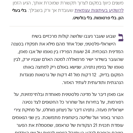
משנים כיוון! במקום לצרוך תקשורת שמוכרת אותך, הגיע הזמן
להשקיע בעיתונות עצמאית
שעובדת אך ורק בשבילך.
בלי בעלי
הון. בלי פרסומות. בלי בולשיט.
ב
שבוע שעבר ניצבו שלושה קולות מרכזיים בשיח
הישראלי-פלסטיני, שכל אחד מהם מילא את תפקידו בסצנה
המדינית הנוכחית. 24 שעות הפרידו בין נאומו של אבו מאזן,
שהעובר בשידור ישיר מרמאללה למטה האו״ם שבניו יורק, לבין
נאומו של בנימין נתניהו, שנישא באולם ריק למחצה באותו
המקום בדיוק. 12 דקות מול 41 דקות של גרסאות מנוגדות
הנהגתית ותודעתית לעתיד האזור.
אבו מאזן דיבר על מדינה פלסטינית מאוחדת ובלתי־מזוינת, על
רפורמות, על בחירות ועל שחרור כל החטופים לצד נסיגה
ישראלית מעזה. נתניהו דיבר על ניצחון מוחלט, על מחיקת צירי
הטרור באזור ועל שליטה ביטחונית מתמשכת. בין שני הנאומים
עומדת תכנית 21 הנקודות של טראמפ, שמסמלת את הפער
ביניהם והופכת לרקע בו יתנהל הניסיון לכפות על שני הצדדים