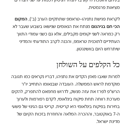
מציאות פרגמטית.
לקראת פגישת נתניהו–טראמפ שתתקיים הערב (ב׳),
המקום
הכי חם בגיהנום
מנתח את הנאומים שנישאו בשבוע שעבר לא
רק כמראה לשני יקומים מקבילים, אלא גם כשני עמודי התווך
העתידיים לתוכנית טראמפ, והכנה לקרב התודעתי והמדיני
שיתרחש היום בוושינגטון.
כל הקלפים על השולחן
למרות שאבו מאזן הקדים את נתניהו, דבריו נקראים כמו תגובה
מוקדמת לראש הממשלה. העובדה שבנאומו התחייב יו"ר
הרש"פ לפרז את עזה מנשק, לדרוש מחמאס להתפרק, להקים
מערכת רווחה תחת פיקוח בינלאומי, לקדם רפורמות ולערוך
בחירות בפיקוח בינלאומי היא קריטית. קריטי גם הגינוי של פשעי
ה-7 באוקטובר, וההכרה המלאה והחוזרת בזכות הקיום של
מדינת ישראל.