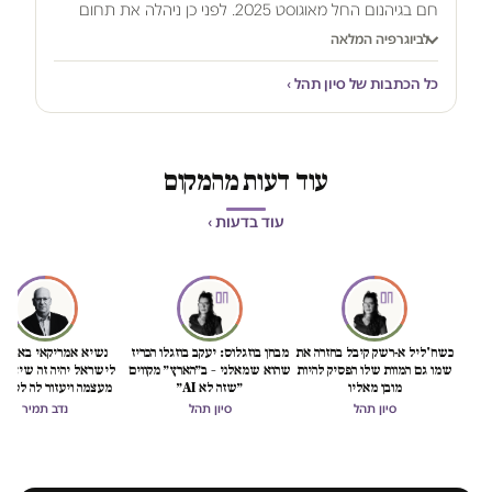
חם בגיהנום החל מאוגוסט 2025. לפני כן ניהלה את תחום
חופש הביטוי והאלימות המשטרתית באגודה לזכויות האזרח.
לביוגרפיה המלאה
תחקיריה עוסקים בין היתר בזכויות אדם ואזרח, אלימות
כל הכתבות של סיון תהל ›
ממסדית, אי-שוויון, בריאות הנפש ורווחה. תהל מסקרת באופן
עקבי את המדיניות הממשלתית ביהודה ושומרון ורצועת עזה
ואת האלימות כלפי אוכלוסיות מודרות מחוץ ובתוך הקו הירוק.
בלימודיה באוניברסיטה הפתוחה התמחתה תהל בקרימינולוגיה
עוד דעות מהמקום
ומגדר.
sivan.tahel@ha-makom.co.il
עוד בדעות ›
כשח'ליל א-רשק קיבל בחזרה את
מבחן בוזגלוס: יעקב בוזגלו הכריז
נשיא אמריקאי באמת ט
שמו גם המוות שלו הפסיק להיות
שהוא שמאלני – ב״הארץ״ מקווים
לישראל יהיה זה שיציל 
מובן מאליו
״שזה לא AI״
מעצמה ויעזור לה לסיים
הכיבוש
סיון תהל
סיון תהל
נדב תמיר