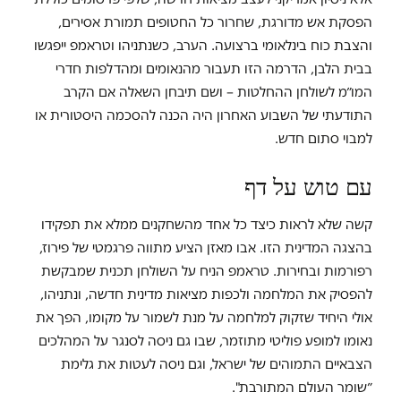
הפסקת אש מדורגת, שחרור כל החטופים תמורת אסירים,
והצבת כוח בינלאומי ברצועה. הערב, כשנתניהו וטראמפ ייפגשו
בבית הלבן, הדרמה הזו תעבור מהנאומים ומהדלפות חדרי
המו״מ לשולחן ההחלטות – ושם תיבחן השאלה אם הקרב
התודעתי של השבוע האחרון היה הכנה להסכמה היסטורית או
למבוי סתום חדש.
עם טוש על דף
קשה שלא לראות כיצד כל אחד מהשחקנים ממלא את תפקידו
בהצגה המדינית הזו. אבו מאזן הציע מתווה פרגמטי של פירוז,
רפורמות ובחירות. טראמפ הניח על השולחן תכנית שמבקשת
להפסיק את המלחמה ולכפות מציאות מדינית חדשה, ונתניהו,
אולי היחיד שזקוק למלחמה על מנת לשמור על מקומו, הפך את
נאומו למופע פוליטי מתוזמר, שבו גם ניסה לסנגר על המהלכים
הצבאיים התמוהים של ישראל, וגם ניסה לעטות את גלימת
״שומר העולם המתורבת".