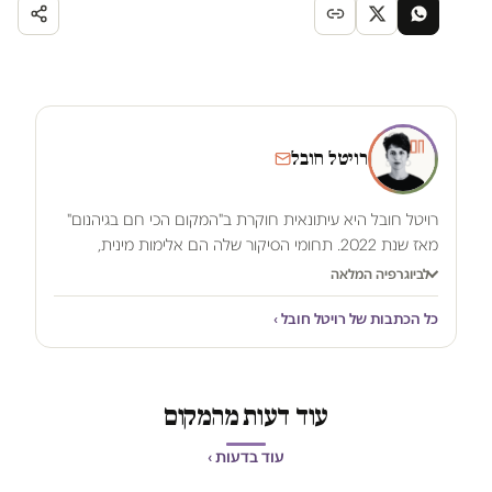
רויטל חובל
רויטל חובל היא עיתונאית חוקרת ב"המקום הכי חם בגיהנום"
מאז שנת 2022. תחומי הסיקור שלה הם אלימות מינית,
שחיתות וביקורת על מערכת המשפט והצבא. קודם לכן עבדה
לביוגרפיה המלאה
חובל ככתבת המשפט של עיתון "הארץ" ובעברה עבדה גם
כל הכתבות של רויטל חובל ›
בתאגיד השידור הציבורי, מערכת "עובדה" ו"כלכליסט". חובל היא
עורכת דין בהכשרתה, בעלת תואר ראשון בתקשורת ומדעי
המדינה ותואר ראשון נוסף במשפטים.
Revital.Hovel@ha-
makom.co.il
עוד דעות מהמקום
עוד בדעות ›