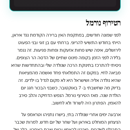
הטירוף נורמל
לפני שמונה חודשים, במתקפת האין ברירה הקודמת נגד איראן,
הייתי בחודש התשיעי להריוני. ברחתי עם בן זוגי ובני הפעוט
לירושלים, איפה שיש פחות אזעקות ופחות פגיעות. זה נגמר
בלידה לפני הזמן בקומה מינוס שתיים של הדסה הר הצופים.
ניסיתי להתרכז בתינוקת הרכה שנולדה שלי ובהתחדשות שהיא
מביאה לחיי. במקום זה התמלאתי פחד ואשמה מהמציאות
שהיא נולדה אליה ושישראל היא לא מקום לגדל בו ילדים. זה
בדיוק מה שחשבתי ב- 7 באוקטובר, כשבני הבכור חגג יום
הולדת שנה. מאז הטירוף נורמל. הנפש הדחיקה והלב סירב
להאמין. הפתרון היה לשרוד ולא לחשוב.
ארבעה ימים אחרי שנולדה בתי, בישרו נתניהו וטראמפ על
הניצחון המוחלט באיראן ועל שחר של יום חדש. למרות שכבר
התרגלנו לשקרים, סירבנו להאמין וביום שבת האחרון, הלב של