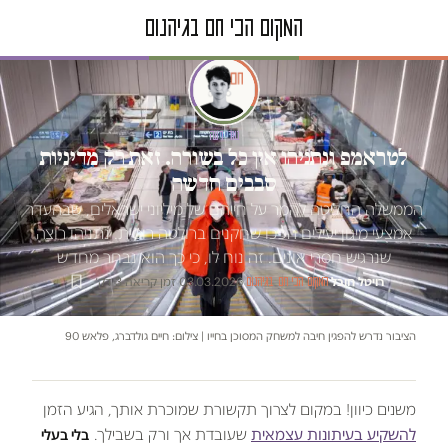
טור דעה
לטראמפ ונתניהו אין כל בשורה. זאת רק מדיניות
סבבים חדשה
הממשלה החליטה להמר על חייהם של מיליוני ישראלים, שבהעדר
אמצעי מיגון יעילים הפכו שחקנים ברולטה רוסית. נתניהו רוצה
שנרגיש חסרי אונים. זה נוח לו, כי כך הוא נבחר מחדש
רויטל חובל
·
·
03.03.2026
·
זמן קריאה 3 דק׳
המקום הכי חם בגיהנום
הציבור נדרש להפגין חיבה למשחק המסוכן בחייו | צילום: חיים גולדברג, פלאש 90
משנים כיוון! במקום לצרוך תקשורת שמוכרת אותך, הגיע הזמן
להשקיע בעיתונות עצמאית
שעובדת אך ורק בשבילך.
בלי בעלי