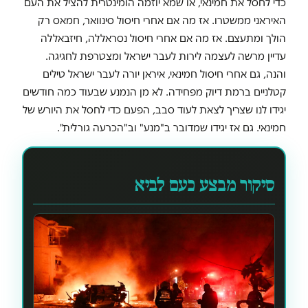
כדי לחסל את חמינאי, או שמא יוזמה הומינטרית להציל את העם
האיראני ממשטרו. אז מה אם אחרי חיסול סינוואר, חמאס רק
הולך ומתעצם. אז מה אם אחרי חיסול נסראללה, חיזבאללה
עדיין מרשה לעצמה לירות לעבר ישראל ומצטרפת לחגיגה.
והנה, גם אחרי חיסול חמינאי, איראן יורה לעבר ישראל טילים
קטלניים ברמת דיוק מפחידה. לא מן הנמנע שבעוד כמה חודשים
יגידו לנו שצריך לצאת לעוד סבב, הפעם כדי לחסל את היורש של
חמינאי. גם אז יגידו שמדובר ב"מנע" וב"הכרעה גורלית".
סיקור מבצע כעם לביא