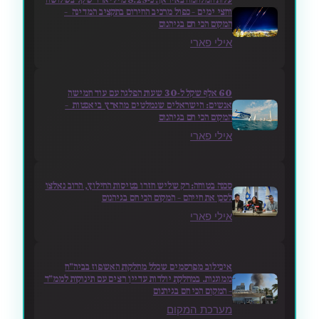
וחצי ימים – כפול מרכיב החירום בתקציב המדינה –
המקום הכי חם בגיהנום
אילי פארי
60 אלף שקל ל-30 שעות הפלגה עם עוד חמישה
אנשים: הישראלים שנמלטים מהארץ ביאכטות –
המקום הכי חם בגיהנום
אילי פארי
סכנה בטוחה: רק שליש חזרו בטיסות החילוץ, הרוב נאלצו
לסכן את חייהם – המקום הכי חם בגיהנום
אילי פארי
איכילוב מפרסמים שכלל מחלקות האשפוז בביה״ח
ממוגנות. במחלקת יולדות עדיין רצים עם תינוקות לממ״ד
– המקום הכי חם בגיהנום
מערכת המקום