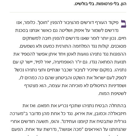
הון. בלי פרסומות. בלי בולשיט.
ב
פיקוד העורף דורשים מהציבור להפגין "חוסן". כלומר, אנו
נדרשים לשמור על איפוק ושליטה גם כאשר אנחנו בסכנת
חיים. נכון יותר לומר שאנו נדרשים להפגין חיבה למשחקים
מסוכנים. קולות נגד המלחמה התורנית כמעט ולא נשמעים.
ההפגנות נגד נתניהו גוועות לאטן ויחד איתן אפשר להספיד את
תנועת המחאה נגדו. גם יו"ר האופוזיציה, יאיר לפיד, יישר קו עם
נתניהו. במקום שיזכיר לציבור שכבר שנתיים וחצי נתניהו נכשל
לספק לעם ישראל את השקט והביטחון שהם כה כמהים לו,
ושמדיניות החיסולים לא מוכיחה את עצמה, הוא מצטרף
לשטיפת המוח.
בהתחלה הבטיח נתניהו שתכף נכריע את חמאס. ואז את
חיזבאללה וכמובן, את איראן. נגד כל אחת מהן מדובר ב"מערכה
גורלית שתבטיח את קיומנו ועתידנו". והופ, תשעה חודשים אחרי
שהנחתנו על האיראנים "מכה אנושה", נדרשת עוד אחת. הפעם