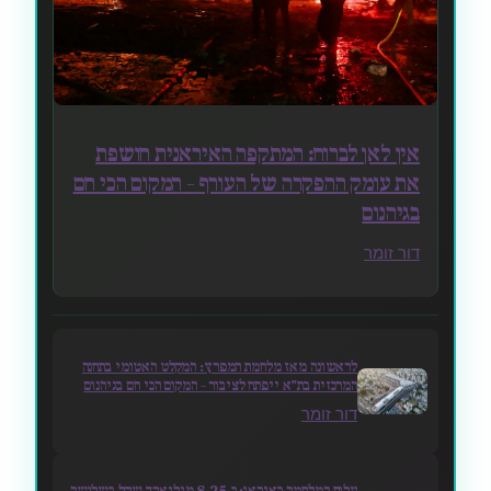
אין לאן לברוח: המתקפה האיראנית חושפת
את עומק ההפקרה של העורף – המקום הכי חם
בגיהנום
דור זומר
לראשונה מאז מלחמת המפרץ: המקלט האטומי בתחנה
המרכזית בת"א ייפתח לציבור – המקום הכי חם בגיהנום
דור זומר
עלות המלחמה באיראן: כ-8.25 מיליארד שקל בשלושה