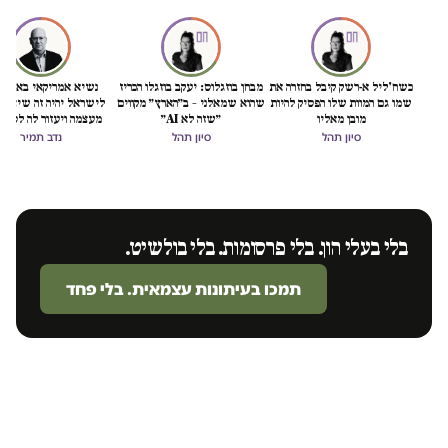
כשח'ליל א-רשק קיבל בחזרה את
מבחן בוזגלוס: יעקב בוזגלו הכריז
נשיא אמריקאי באמת ט
שמו גם המוות שלו הפסיק להיות
שהוא שמאלני – ב״הארץ״ מקווים
לישראל יהיה זה שיציל 
מובן מאליו
״שזה לא AI״
מעצמה ויעזור לה לסיים
הכיבוש
סיון תהל
סיון תהל
נדב תמיר
בלי בעלי הון. בלי פרסומות. בלי בולשיט.
תמכו בעיתונות עצמאית. בלי פחד