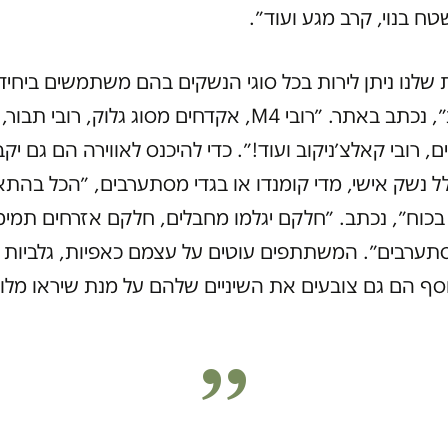
ח בנוי, קרב מגע ועוד״.
ת שלנו ניתן לירות בכל סוגי הנשקים בהם משתמשים ביחיד
המיוחדות״, נכתב באתר. ״רובי M4, אקדחים מסוג גלוק, רובי תבו
, רובי קאלצ׳ניקוב ועוד!״. כדי להיכנס לאווירה הם גם יקבל
ל נשק אישי, מדי קומנדו או בגדי מסתערבים, ״הכל בהת
כוח״, נכתב. ״חלקם יגלמו מחבלים, חלקם אזרחים תמימ
ערבים״. המשתתפים עוטים על עצמם כאפיות, גלביות ו
וסף הם גם צובעים את השיניים שלהם על מנת שיראו מלוכ