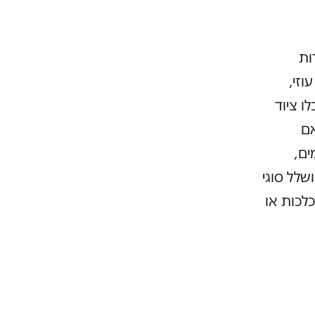
ות
ר, עוזי,
ו ציוד
אם
ים,
שלל סוגי
לכות או