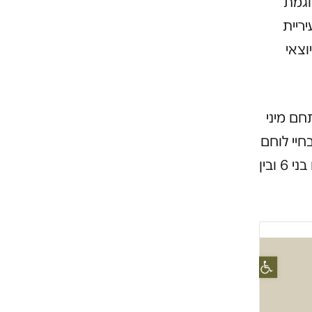
וגמת
ריית
וצאי
חם מיני
חיי לוחם
ביחידת מסתערבים מיוחדת, ומזמינה את המשתתפים – בין אם הם בני 6 ובין