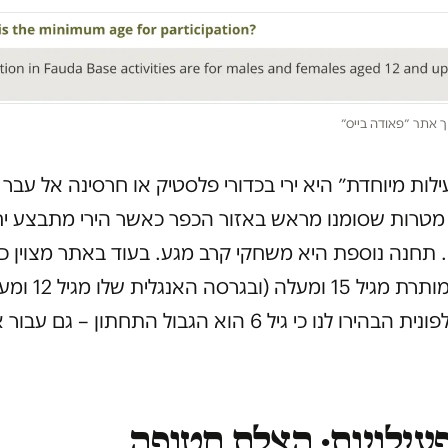
ך אתר ״פאודה בייס״
לות מיוחדת״ היא ירי בכדורי פלסטיק או חרסינה אל עבר
 מטרות שסומנו מראש באזור הכפר כאשר הירי מתבצע י
 תחנה נוספת היא משחקי קרב מגע. בעוד באתר מצוין כי
הפעילות מותרת מגיל 15 ומעלה (וב
בשיחה טלפונית הבהירו לנו כי גיל 6 הוא הגבול התחתון – גם עב
פעילויות: הצלת חטופה