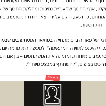
גון מסע של הסוכנות היהודית, כמו גם רשויות מקומיות ד
קלון, אגף החינוך של עיריית נתיבות ומחלקת החינוך של עי
המתחם, כך נטען, הוקם על ידי יוצאי יחידת המסתערבים וי
וחדות נוספות.
גל של פאודה בייס מתחילה במוזיאון המסתערבים שבמת
כדי להיכנס לאווירה המתאימה״. למעשה היא מדמה יום ב
ריכים בצופים, ״להשתתף במבצע מיוחד״.