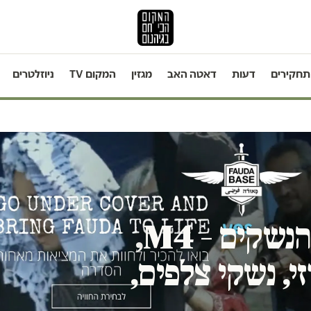
תחקירים
דעות
דאטה האב
מגזין
המקום TV
ניוזלטרים
״ניתן לירות בכל סוגי הנשקים – M4,
זי, נשקי צלפים,