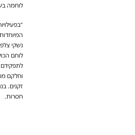
לוחמה בשט
״בפעילויו
נשקי צלפים
לוחם הכול
לתפקידם ב
וחלקם מסת
זקנים. בנ
חסרות.