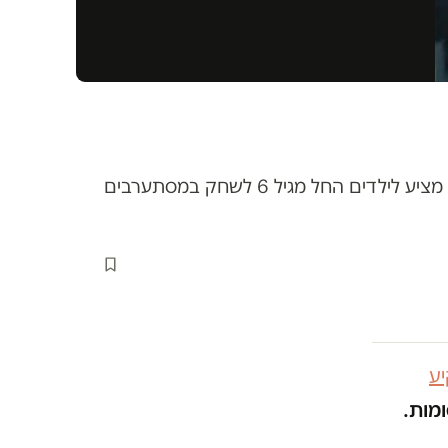
אימוני ירי, קרב מגע, השתלטות על כפר ערבי ולחימה במחבלים: בשותפות עם חברת ״יס״, מתחם ״פאודה״ מציע לילדים החל מגיל 6 לשחק במסתערבים
ע
ומות.