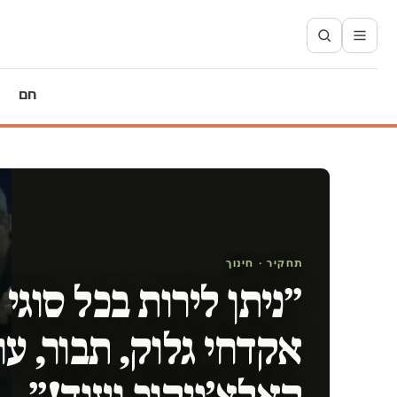
חם
תחקיר · חינוך
אקדחי גלוק, תבור, עו
קאלצ׳ניקוב ועוד!״