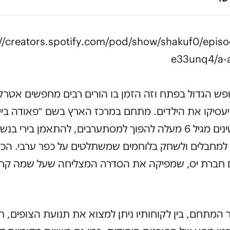
://creators.spotify.com/pod/show/shakuf0/epis
e33unq4/a-
פש הגדול בפתח וזה הזמן בו הורים רבים מחפשים אטרק
עסיקו את הילדים. מתחם במרכז הארץ בשם ״פאודה ביי
מציע לקטינים מגיל 6 מעלה להפוך למסתערבים, להתאמן בירי בנש
מחבלים ולשחק בלוחמים שמשתלטים על כפר ערבי. הכל
 חברת יס, שמפיקה את הסדרה המצליחה שעל שמה קרו
 המתחם, בין לקוחותיו ניתן למצוא את תנועת הצופים, תנ