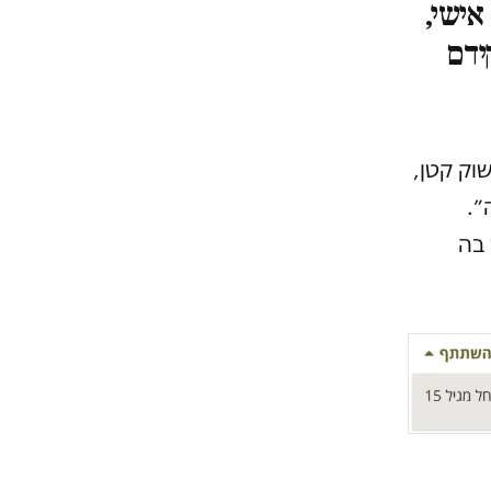
אישי,
ידם
וק קטן,
״.
 בה