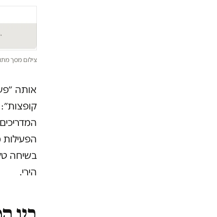
צילום מסך מתו
אותה ״פעי
קופצות״:
המדריכים.
הירי.
בין ה