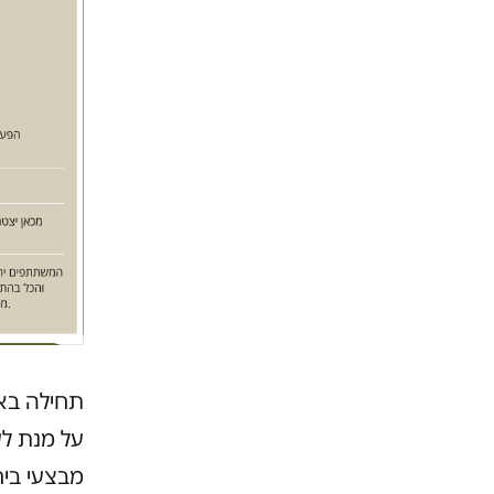
תחילה באי
על מנת ל
מבצעי ביח