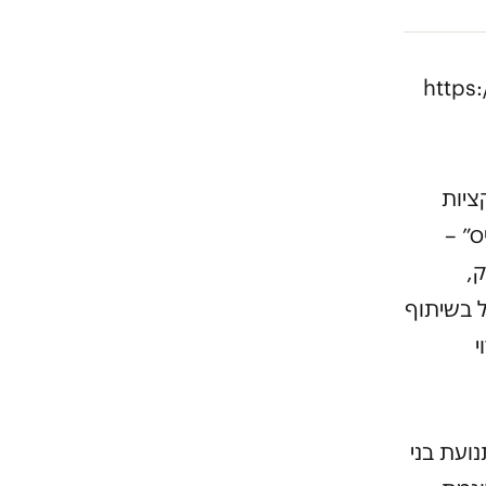
https
ציות
ס״ –
ק,
 בשיתוף
י
ועת בני