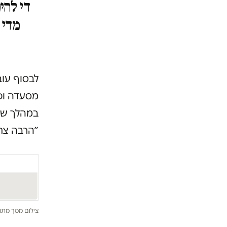
די להי
מדי 
לבסוף עוב
מסעדה וכמ
במהלך שיח
״הרבה צחו
צילום מסך מתו