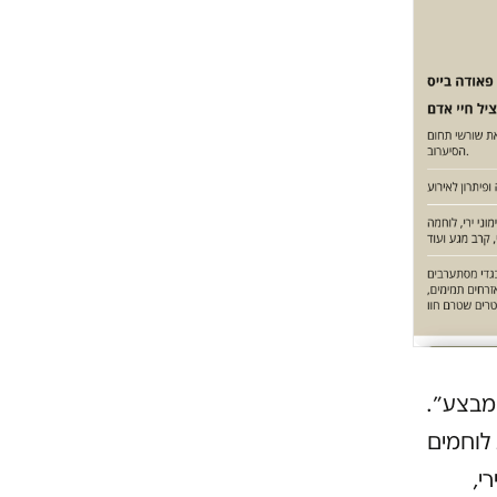
מבצע״.
לוחמים
י,