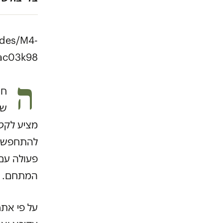
odes/M4-
ac03k98
ה
חו
שי
להתחפש ל
פעולה עם
המתחם.
על פי אתר