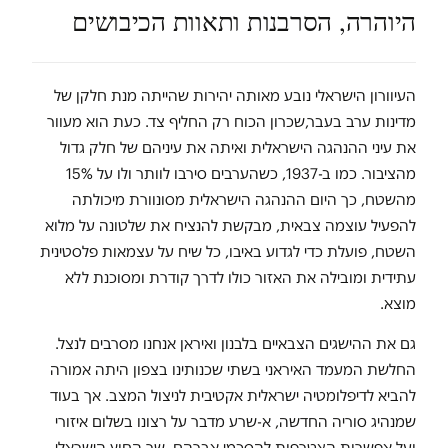
היוהרה, הסרבנות ותאוות הכיבושים
העיוורון הישראלי נובע מאותה יהירות שהייתה מנת חלקן של
מדינות ערב בעבר,שכרון הכוח רק החליף צד. כעת הוא מעוור
את עיני ההנהגה הישראלית ואיתה את עיניהם של חלק גדול
מהציבור. כמו ב-1937, כשהערבים סירבו לוותר ולו על 15%
מהשטח, כך היום ההנהגה הישראלית מסונוורת מיכולתה
להפעיל עוצמה צבאית, מבקשת להנציח את שלטונה על מלוא
השטח, פועלת כדי לגדוע באיבו, כל שיח על עצמאות פלסטינית
עתידית ומובילה את האזור כולו לדרך קודרת ומסוכנת ללא
מוצא.
גם את ההישגים הצבאיים בלבנון ואיראן אנחנו מסרבים לנצל.
החלשת המעמד האיראני בשתי שכנותינו בצפון היתה אמורה
להביא לדיפלומטיה ישראלית אקטיבית לניצול המצב. אך בעוד
שמנהיג סוריה החדשה, א-שרע מדבר על רצונו בשלום איזורי
ועל אפשרות הצטרפות להסכמי אברהם, שר החוץ הישראלי