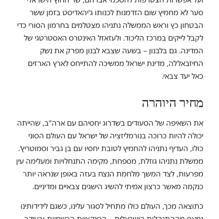
סער לא מחמיץ שום הזדמנות לכנותו ג'יהאדיסט בזמן ששר
הבטחון כץ וראש הממשלה נתניהו מצטלמים בחרמון הסורי כדי
לקבל לייקים במרכז הליכוד. ולעזאזל האינטרס האסטרטגי של
המדינה. גם בלבנון – בשעה שצבא לבנון מפרק את נשק
החיזבאללה, מדינת ישראל ממשיכה להתייחס לארץ הארזים
כאל יעד צבאי.
מחיר היוהרה
את השאיפה של הסעודים בשדרוג יחסיהם עם ארה"ב, שהייתה
יכולה להיות כרוכה בנורמליזציה של ישראל עם העולם הסוני
כולו, העדיף נתניהו להחמיץ לטובת יחסיו עם בן גביר וסמוטריץ'.
ממשלת נתניהו גוזלת, מספחת, מקימה התנחלויות ומעלימה עין
מפרעות, לצד המשך מלחמת הנצח בעזה באופן שנראה יותר
כנקמה מאשר כרצון אמיתי להשיג הישגים צבאיים ומדיניים.
כתוצאה מכך, העולם כולו מתחיל לסגור עלינו, כשגם לידידותינו
נמאס מההתנהלות הישראלית – הסנקציות הרשמיות ובעיקר