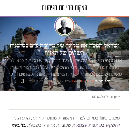
טור דעה
ישראל תפסה את מקומן של מדינות ערב כסרבנית
השלום של האזור
אם ממשלת ישראל תמשיך ותצעד בדרך קידוש הכוח הצבאי לצד
סרבנות מדינית, בקרוב גלגל ההיסטוריה עלול להתהפך ולגבּות
מאיתנו שוב את מחיר היוהרה, הסרבנות ותאוות הכיבושים | דעה
נדב תמיר
·
·
09.06.2025
·
זמן קריאה 4 דק׳
המקום הכי חם בגיהנום
יונתן סינדל, פלאש 90
משנים כיוון! במקום לצרוך תקשורת שמוכרת אותך, הגיע הזמן
להשקיע בעיתונות עצמאית
שעובדת אך ורק בשבילך.
בלי בעלי