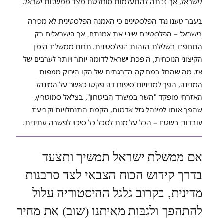
לישראל, אך זכתה להתעלמות מוחלטת מצד ממשלות ישראל.
בעבר טענו נגד הפלסטינים כי האמנה הפלסטינית לא מכירה
בישראל – הפלסטינים שינוי את אמנתם, אך הישראלים רק
התחפרו בשלילת הזהות הפלסטינית. תחת ממשלת הימין
הקיצוני הנוכחית, הופכת ישראל לדומה יותר ויותר לערבים של
אז. מה שהחל במחיקה הדרגתית של הקו הירוק ממפות
המדינה, הפך למדיניות סיפוח דה פקטו כאשר על המינהל
האזרחי מופקד "השר במשרד הביטחון", בצלאל סמוטריץ,
שהפך אותו למינהל גזל אדמות, הקמת התנחלויות וקביעת
עובדות בשטח – הכל על מנת לסכל כל סיכוי לפשרה עתידית.
אם ממשלת ישראל תמשיך ותצעד
בדרך קידוש הכוח הצבאי לצד סרבנות
מדינית, בקרוב גלגל ההיסטוריה עלול
להתהפך ולגבּות מאיתנו (שוב) את מחיר