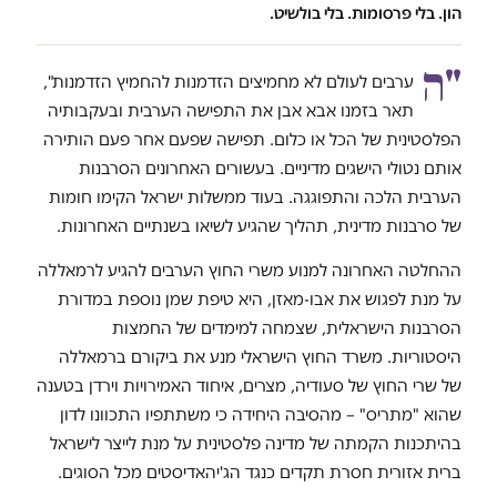
הון. בלי פרסומות. בלי בולשיט.
"ה
ערבים לעולם לא מחמיצים הזדמנות להחמיץ הזדמנות",
תאר בזמנו אבא אבן את התפישה הערבית ובעקבותיה
הפלסטינית של הכל או כלום. תפישה שפעם אחר פעם הותירה
אותם נטולי הישגים מדיניים. בעשורים האחרונים הסרבנות
הערבית הלכה והתפוגגה. בעוד ממשלות ישראל הקימו חומות
של סרבנות מדינית, תהליך שהגיע לשיאו בשנתיים האחרונות.
ההחלטה האחרונה למנוע משרי החוץ הערבים להגיע לרמאללה
על מנת לפגוש את אבו-מאזן, היא טיפת שמן נוספת במדורת
הסרבנות הישראלית, שצמחה למימדים של החמצות
היסטוריות. משרד החוץ הישראלי מנע את ביקורם ברמאללה
של שרי החוץ של סעודיה, מצרים, איחוד האמירויות וירדן בטענה
שהוא "מתריס" – מהסיבה היחידה כי משתתפיו התכוונו לדון
בהיתכנות הקמתה של מדינה פלסטינית על מנת לייצר לישראל
ברית אזורית חסרת תקדים כנגד הג'יהאדיסטים מכל הסוגים.