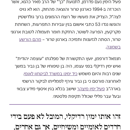
פעיל הימין נעם פדרמן, לתנועת "כך" של הרב מאיר כהנא, אשר
הוכרזה ב-1994 כארגון טרור והוצאה מהחוק. הוא לא גויס
לצה"ל, הצדיק את מעשיו של רוצח ההמונים ברוך גולדשטיין
והוגשו נגדו 53 כתבי אישום בגין עבירות התפרעות, השחתת
מקרקעין, הפרעה לשוטר, החזקת חומר תעמולה לטובת ארגוני
טרור, הסתה לגזענות ותמיכה בארגון טרור –
מהם הורשע
בשמונה
.
חנמאל דורפמן, יועץ התקשורת של מפלגתו "עוצמה יהודית"
ואיש ימין רדיקלי בפני עצמו, היה בן טיפוחיו של בן גביר במשך
שנים רבות והיום משמש
כיד ימינו במשרד לביטחון לאומי
.
לאחרונה פורסם כי בן גביר צירף לפמלייתו לביקור הרשמי
בארה"ב
פעיל ימין מיצהר
שישב בכלא בגין איסוף מידע צבאי
ובעל עבר פלילי שכולל תקיפת פלסטיני.
זהו אותו ימין רדיקלי, המובל לא פעם בידי
חרדים לאומיים ומשיחיים, אך גם אחרים,