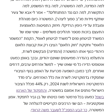
למה המדינה, למה המשטרה, למה בתי המשפט, למה
התקשורת, למה הם נגד המתנחלים?" – אמר לי אבא של צעיר
שתקף ניידות מג"ב סמוך ליצהר), המשטרה כיום מנוהלת
ומובלת על ידי הימין הרדיקלי. חיזוק התפיסות הלאומניות
התעצם בזכות מספר תהליכים משלימים – שינוי שמו של
המשרד לביטחון פנים ל"משרד לביטחון לאומי", הקמת "המשמר
הלאומי" וחקיקת "חוק הלאום" הציבו רק את קבוצת הלאום
היהודי כגוף אותו המשטרה (והמדינה) מבקשים לשרת,
והתעלמו בהגדרה ממיעוטים שאינם יהודים, ובכך באופן כמעט
אוטומטי הדירו כל מי שאינו שייך – למשל אזרחים ערבים, דרוזים
ואחרים. לכך כמובן השפעה מכרעת על האמון בגוף הציבורי
שתפקידו בדמוקרטיה לשרת את כלל האזרחים. ע"פ מדד
הדמוקרטיה הישראלית לשנת 2024, רק 44% מכלל הציבור
הישראלי נותנים את אמונם במשטרה,
והתפקוד של הארגון
בשפל
כמעט בכל פרמטר מאז כניסתו של בן גביר לתפקיד. אמון
ואפקטיביות – הם שני הרכיבים הקריטיים להצלחה של
המשטרה,
כך קבע המפכ"ל לשעבר משה קראדי
.