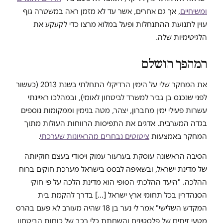
ומשיחיים
, אך גם אחרים, אשר עד לא מזמן ראה במשטרה גוף
עוין לתנועת ההתנחלות ופעל במלוא מרצו כדי לקעקע את
הלגיטימיות שלה.
המהפך הושלם
את המחקר שלי על הימין הרדיקלי התחלתי בשנת 2013 (כעשור
לפני שנכנס בן גביר למשרד לביטחון לאומי), ובמהלכו ראיינתי
עשרות פעילי ימין מחברון, יצהר, מטה בנימין וממקומות נוספים
בגדה המערבית. אדגים את התפיסות הרווחות העולות מתוך
המחקר באמצעות
ציטוטים נבחרים מהראיונות שערכתי
.
הסיבה הראשונה עוסקת בערעור עמוק ויסודי בעצם חוקיותה
של מדינת ישראל, ובשאיפה לבסס בישראל מערכת חוקים ברוח
ההלכה. "היעד ההלכתי הסופי הוא מדינת הלכה על פי חוקי
הסנהדרין בכל תחומי ארץ ישראל […] בדרך להקמת בית
המקדש השלישי" אמר לי נער בן 18 שהיה מעורב לא פעם בהרס
מטעי זיתים של פלסטינים והשחתת כלי רכב של כוחות הביטחון