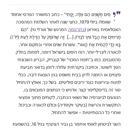
"יָ
מִים מְשֻׁנִּים הֵם אֵלֶּה, יָפָתִי" – כתב המשורר הפרסי אחמד
שאמלו ביולי 1979, כחצי שנה לאחר השלמת המהפכה
האסלאמית באיראן (
בתרגומה
המרגש של אורלי נוי). "הֵם
מְרִיחִים אֶת הֶבֶל פִּיךְ לִבְדֹּק […] זֶה שֶׁדּוֹפֵק עַל הַדֶּלֶת לְעֵת לַיִל //
בָּא כְּדֵי לְהָמִית אֶת הָאוֹר". עשרות שנים אחרי ובמקום אחר,
לכאורה ליברלי יותר, רוח הימים בישראל דומה, לפחות בחלק
מהמובנים. כמו ב"תפוז המכני" של קובריק, הבריון השכונתי
הפך לשוטר, וכתיבה ביקורתית עלולה לזמן בדואר תביעת
פיצויים או הזמנה לדיון בבית משפט בגין הוצאת דיבה, ככלי
לניגוח וביריונות כנגד יריבים פוליטיים. בשל כך, אאלץ להתחיל
טור זה בדיסקליימר קצר. אדגיש כי הנתונים המובאים בו,
הנוגעים לביוגרפיה של נשואי הכתבה, לקוחים מתוך אמצעי
התקשורת והרשת (בעיקר ויקיפדיה) וכולם לכאורה וכביכול.
ואחרי כל ההסתייגויות – אפשר להתחיל.
השר לביטחון לאומי איתמר בן גביר הצטרף בגיל 16, בהשפעת