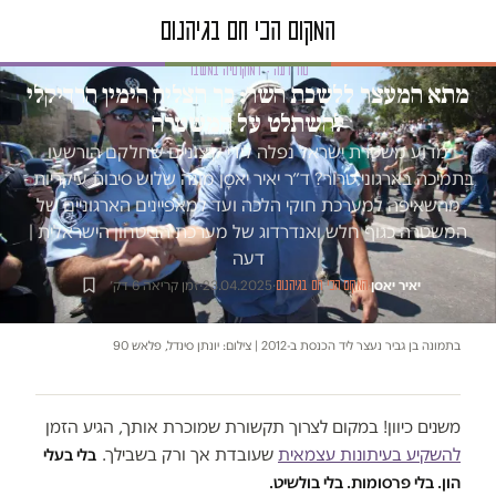
טור דעה · דמוקרטיה במשבר
מתא המעצר ללשכת השר: כך הצליח הימין הרדיקלי
להשתלט על המשטרה
מדוע משטרת ישראל נפלה לידי קיצוניים שחלקם הורשעו
בתמיכה בארגוני טרור? ד״ר יאיר יאסׇן מונה שלוש סיבות עיקריות -
מהשאיפה למערכת חוקי הלכה ועד למאפיינים הארגוניים של
המשטרה כגוף חלש ואנדרדוג של מערכת הביטחון הישראלית |
דעה
יאיר יאסן
·
·
23.04.2025
·
זמן קריאה 6 דק׳
המקום הכי חם בגיהנום
בתמונה בן גביר נעצר ליד הכנסת ב-2012 | צילום: יונתן סינדל, פלאש 90
משנים כיוון! במקום לצרוך תקשורת שמוכרת אותך, הגיע הזמן
להשקיע בעיתונות עצמאית
שעובדת אך ורק בשבילך.
בלי בעלי
הון. בלי פרסומות. בלי בולשיט.