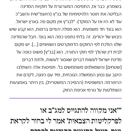
בשומרון. כבר אז, התפיסה המערערת על חוקיות המדינה
הבליטה את חוסר הלגיטימיות של בג"ץ (היועמ"שית והשב"כ
עוד לא היו אז על המוקד): "לבג"ץ אין מקום פה בארץ ישראל.
הוא בוגד חד משמעית. הוא מפלה יהודים ברמות, הוא קבע שיש
כיבוש של יהודים. זה בלתי נתפס כמה הוא בוגד. חבל שהמדינה
שלנו הולכת לפי החוקים הדמוקרטים השוויוניים […]. יש מקום
לבית דין שהולך לפי חוקי התורה. הוא [בג"ץ] פשוט כופה על
מדינת ישראל לעשות דברים שאסור לעשות, ולתת דברים
[שטחים] והשמאלנים משתמשים בו". תפיסות אלה השתלבו
היטב עם נסיון הממשלה הנוכחית, מיד עם כינונה, לקדם את
הרפורמה המשפטית (ההפיכה המשטרית), בין היתר באמצעות
השתלטות על גורמי אכיפת החוק.
״׳אני מקווה להתגייס למג"ב או
לפרקליטות הצבאית׳ אמר לי בחור לקראת