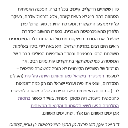
כיוון ששוליים רדיקליים קיימים בכל חברה, הסכנה האמיתית
הטמונה בהם היא לא בעצם קיומם, אלא בנרמול שלהם, בעיקר
על ידי אמצעי התקשורת ומערכת החינוך, טוען פרופ' עירן
הלפרין מהאוניברסיטה העברית, בספרו החשוב "אזהרת
שוליים". את הסכנה הנשקפת מנרמול הכהניזם בלב המיינסטרים
רואים היום רבים במדינת ישראל, והיא באה לידי ביטוי באלימות
משולחת הרסן במפגינים ובסדר העדיפויות הפוליטי הברור של
המשטרה, כפי שמשתקף בתחקירים עיתונאיים רבים. אך
הנרמול של השוליים הקיצוניים לא הוביל למשטרה פוליטית –
למעשה
המשטרה בישראל מאז ומעולם הייתה פוליטית
(העולים
המזרחים, יוצאי אתיופיה וערביי ישראל הם רק כמה דוגמאות
לכך) – הסכנה האמיתית היא בהפיכתה של המשטרה למשטרה
כהניסטית גזענית. וזה מסוכן ומפחיד, בעיקר כאשר
בחסות
המלחמה הגיעו לשיא הלאומנות והקנאות המשיחית
.
אכן ימים משונים הם אלה, יפתי. ימים משונים.
ד"ר יאיר יאסׇן הוא מרצה מן החוץ באוניברסיטת בן גוריון, קמפוס