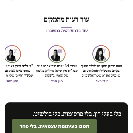
עוד דעות מהמקום
עוד בדמוקרטיה במשבר ›
האם הרחפן שקניתם לילד יהפוך
אחרי 34 ימים הודיעה המדינה
"קיבלתי זרנוק לעין, זה כמו
בקרוב למכשיר האזנה ומעקב
לבג"ץ: אין עילה להחזיק בגופתו
שנותן בוקס עמוק פנימה
שיכניס את המשטרה והשב״כ
של סאמי ג'עסוס
עכשיו החיים שלי משוב
לתוך הסלון (והמחשב) שלכם?
אילי פארי
סיון תהל
סיון תהל
בלי בעלי הון. בלי פרסומות. בלי בולשיט.
תמכו בעיתונות עצמאית. בלי פחד