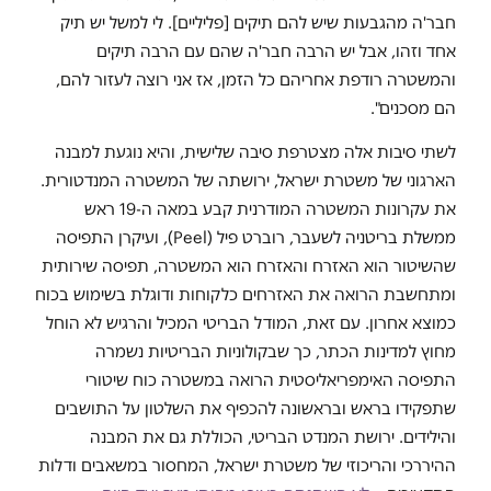
חבר'ה מהגבעות שיש להם תיקים [פליליים]. לי למשל יש תיק
אחד וזהו, אבל יש הרבה חבר'ה שהם עם הרבה תיקים
והמשטרה רודפת אחריהם כל הזמן, אז אני רוצה לעזור להם,
הם מסכנים".
לשתי סיבות אלה מצטרפת סיבה שלישית, והיא נוגעת למבנה
הארגוני של משטרת ישראל, ירושתה של המשטרה המנדטורית.
את עקרונות המשטרה המודרנית קבע במאה ה-19 ראש
ממשלת בריטניה לשעבר, רוברט פיל (Peel), ועיקרן התפיסה
שהשיטור הוא האזרח והאזרח הוא המשטרה, תפיסה שירותית
ומתחשבת הרואה את האזרחים כלקוחות ודוגלת בשימוש בכוח
כמוצא אחרון. עם זאת, המודל הבריטי המכיל והרגיש לא הוחל
מחוץ למדינות הכתר, כך שבקולוניות הבריטיות נשמרה
התפיסה האימפריאליסטית הרואה במשטרה כוח שיטורי
שתפקידו בראש ובראשונה להכפיף את השלטון על התושבים
והילידים. ירושת המנדט הבריטי, הכוללת גם את המבנה
ההיררכי והריכוזי של משטרת ישראל, המחסור במשאבים ודלות