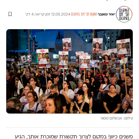
יאיר טאובר
·
·
12.05.2024
·
זמן קריאה 4 דק׳
המקום הכי חם בגיהנום
צילום: אבשלום ססוני
משנים כיוון! במקום לצרוך תקשורת שמוכרת אותך, הגיע