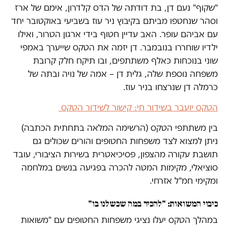
"שקוף" נעם דן, בת דודתה של הדס קלדרון, אימם של ארז
וסהר שנחטפו מביתם בקיבוץ ניר עוז בשביעי באוקטובר יחד
עם אביהם עופר. האב עדיין חטוף בידי ארגון הטרור, ואילו
ילדיו שוחררו בנובמבר. דן יזמה את הטקס שייערך באמפי
שוני בנוכחות כאלף משתתפים, ובו תיקח חלק קרובת
משפחה נוספת שלה, גלית דן – אמה של נויה ובתה של
כרמלה דן שנרצחו בניר עוז.
הטקס יועבר בשידור חי: קישור לשידור הטקס
בין משתתפי הטקס (הרשימה המלאה בתחתית הכתבה)
ניתן למצוא לצד משפחות החטופים והורים שכולים גם
תושבת עקורה מהצפון, פסיכיאטרית בשירות הציבורי, עובד
סוציאלי, מקימות המטה להכרה בפגיעה בנשים במלחמה
ומקימי חמ"ל אזרחי.
כיבוי המשואות: "להכיר במה שכשלנו בו"
במהלך הטקס יעלו נציגי משפחות החטופים עם "משואות