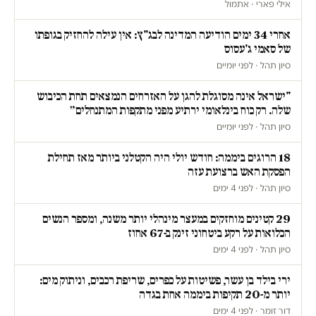
אילי פארי · אתמול
אחרי 34 ימים הודיעה המדינה לבג"ץ: אין עילה להחזיק בגופתו
של סאמי ג'עסוס
סיון תהל · לפני יומיים
"ישראל אינה מסוגלת להגן על האזרחים הנמצאים תחת הכיבוש
שלה. רק כוח בינלאומי ירתיע מפני מתקפות המתנחלים״
סיון תהל · לפני יומיים
18 הרוגים ביממה: חודש יולי היה הקטלני ביותר מאז תחילת
הפסקת האש ברצועת עזה
סיון תהל · לפני 4 ימים
29 קטינים מוחזקים במעצר מינהלי יותר משנה, ומספר הנשים
הכלואות על רקע ביטחוני זינק ב-67 אחוז
סיון תהל · לפני 4 ימים
ירי בילד בן עשר, פשיטות על כפרים, שריפת רכבים, וניתוק מים:
יותר מ-20 תקיפות ביממה אחת בגדה
דור זומר · לפני 4 ימים