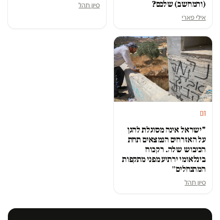
(והמחשב) שלכם?
סיון תהל
אילי פארי
חם
"ישראל אינה מסוגלת להגן
על האזרחים הנמצאים תחת
הכיבוש שלה. רק כוח
בינלאומי ירתיע מפני מתקפות
המתנחלים״
סיון תהל