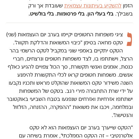
הזמן
להשקיע בעיתונות עצמאית
שעובדת אך ורק
בשבילך.
בלי בעלי הון. בלי פרסומות. בלי בולשיט.
נ
ציגי משפחות החטופים יקיימו בערב יום העצמאות (שני)
טקס מחאה בסימן "כיבוי המשואות והדלקת תקווה".
הטקס יתקיים באמפי שוני במקביל לטקס הרשמי בהר
הרצל, וישתתפו בו, לצד משפחות חטופים ונרצחים, חברי
כנסת, אומנים ואנשי תקשורת, סך הכול צפויים להגיע כאלף
אנשים. משפחות חטופים קראו לכלי התקשורת להימנע
השנה משידור טקס המשואות שהוקלט מראש ותכניו נקבעו
על ידי שרת התחבורה מירי רגב. בטקס של המשפחות
ישתתפו אזרחיות ואזרחים שנפגעו בטבח השביעי באוקטובר
ובמלחמה, ויכבו את משואות "ההפקרה, ההזנחה, הזלזול
והנטישה".
"הטקס שייערך בערב יום העצמאות הוא לא טקס
אלטרנטיבי – זה הטקס הממלכתי", אומרת בשיחה עם