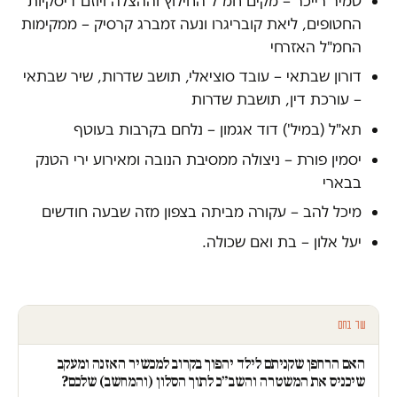
טמיר רייכר – מקים חמ"ל החילוץ וההצלה ויוזם דיסקיות
החטופים, ליאת קובריגרו ונעה זמברג קרסיק – ממקימות
החמ"ל האזרחי
דורון שבתאי – עובד סוציאלי, תושב שדרות, שיר שבתאי
– עורכת דין, תושבת שדרות
תא"ל (במיל') דוד אגמון – נלחם בקרבות בעוטף
יסמין פורת – ניצולה ממסיבת הנובה ומאירוע ירי הטנק
בבארי
מיכל להב – עקורה מביתה בצפון מזה שבעה חודשים
יעל אלון – בת ואם שכולה.
עוד בחם
האם הרחפן שקניתם לילד יהפוך בקרוב למכשיר האזנה ומעקב
שיכניס את המשטרה והשב״כ לתוך הסלון (והמחשב) שלכם?