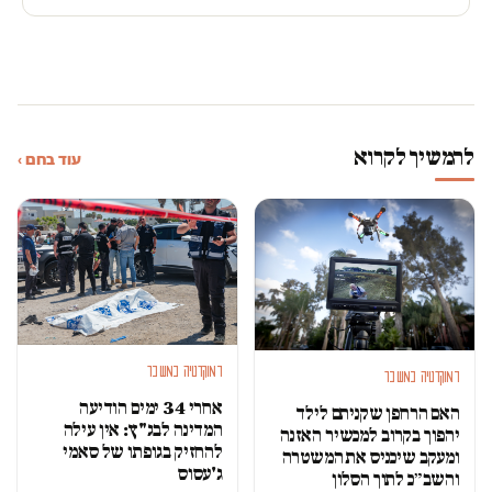
להמשיך לקרוא
עוד בחם ›
דמוקרטיה במשבר
דמוקרטיה במשבר
אחרי 34 ימים הודיעה
האם הרחפן שקניתם לילד
המדינה לבג"ץ: אין עילה
יהפוך בקרוב למכשיר האזנה
להחזיק בגופתו של סאמי
ומעקב שיכניס את המשטרה
ג'עסוס
והשב״כ לתוך הסלון