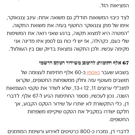
המציאות הזו".
לצד כיבוי המשואות תודלק גם משואה אחת: עינב צנגאוקר,
אימו של מתן צנגאוקר החטוף בעזה את משואת התקווה.
"המטרה היא למצוא תקווה, ברגע שאני רואה את המשימות
שלי כעם, כקהילה, אז יש לי כוח גם לסמן איזו מדינה אני
מקימה עכשיו. ולכן התקווה נמצאת בדיוק שם בין העוולות".
67 אלף חתימות: להימנע משידור הטקס הרשמי
בשבוע שעבר
נאספו
כ-60 אלף חתימות לעצומה של
תושבים מעוטף עזה וחלק ממשפחות החטופים, שקראו
למנכ"לי ערוצים 11, 12 ו-13, שלא לשדר את טקסי העצמאות
השנה. נכון לעכשיו, מספר החתימות הגיע ל-67 אלף. לדברי
דן, כלי התקשורת לא יוותרו על שידור הטקס הקבוע, אך
חלקם ישדרו במקביל את הטקס שיקיימו משפחות
החטופים.
לדברי דן, נמכרו כ-800 כרטיסים לאירוע ורשימת המוזמנים