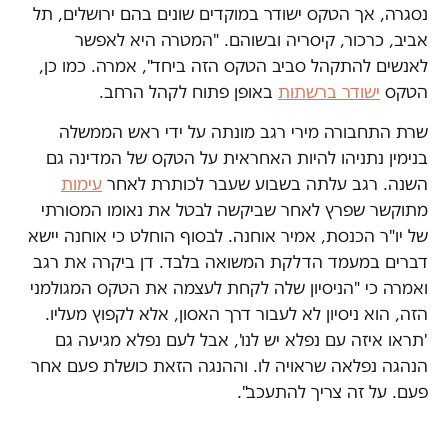
נסגרה, אך הטקס ישודר במוקדים שונים בהם ירושלים, תל
אביב, כרכור, קיסריה ובשוהם. "המטרה היא לאפשר
לאנשים להתקהל סביב הטקס הזה ביחד", אמרה. כמו כן,
הטקס
ישודר ברשתות
באופן פתוח לקהל הרחב.
שרת התחבורה מירי רגב מונתה על ידי ראש הממשלה
בנימין נתניהו להיות האחראית על הטקס של המדינה גם
השנה. רגב עלתה בשבוע שעבר לכותרת לאחר
עימות
מתוקשר שפרץ לאחר שביקשה לבטל את נאומו המסורתי
של יו"ר הכנסת, אמיר אוחנה. לבסוף הוחלט כי אוחנה יישא
דברים במעמד הדלקת המשואה בלבד. דן ביקרה את רגב
ואמרה כי "הניסיון שלה לקחת לעצמה את הטקס המגולמני
הזה, הוא ניסיון לא לעבור דרך האסון, אלא לקפוץ מעליו.
'תראו איזה עם נפלא יש לנו', אבל לעם נפלא מגיעה גם
הנהגה נפלאה שראויה לו. וההנגה הזאת כושלת פעם אחר
פעם. על זה צריך להתעכב".