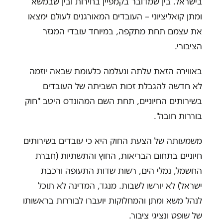
בישראל. בין שמדובר בקמפיין בחירות ובין שבמשא
ומתן קואליציוני – העובדים המאורגנים לעולם ימצאו
את עצמם תחת מתקפה, במיוחד עובדי המגזר
הציבורי.
באווירה הזאת עלתה ונעלמה כלעומת שבאה יוזמה
לא חדשה להגבלת זכות השביתה של העובדים
בשירותים החיוניים, תחת השם המהונדס היטב "חוק
בוררות חובה".
משמעותה של הצעת החוק היא כי עובדים בשירותים
חיוניים בתחום הבריאות, החוץ והתשתיות (חברת
החשמל, נמלי הים, רשות שדות התעופה ורכבת
ישראל) לא יורשו לשבות. מנגד, המדינה לא תוכל
לנהל משא ומתן והמחלוקות יועברו לבוררות בראשותו
של שופט ונציגי ציבור.