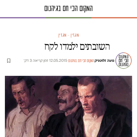
מגזין · מגזין
השובתים ילמדו לקח
נועה זלוטניק
·
·
12.05.2015
·
זמן קריאה 3 דק׳
המקום הכי חם בגיהנום