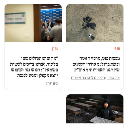
מגזין
מגזין
מכסות נפט, מרכזי דאטה
"מה שהמתנחלים עשו
וכיפת ברזל: מאחורי הקלעים
בליכוד, אנחנו צריכים לעשות
של הגט האמירותי מאופ"ק
בשמאל": הגוש נגד הכיבוש
יוצא מקפלן ומגיע לכנסת
איל ספיר
ו
הפורום לחשיבה אזורית
סיון תהל