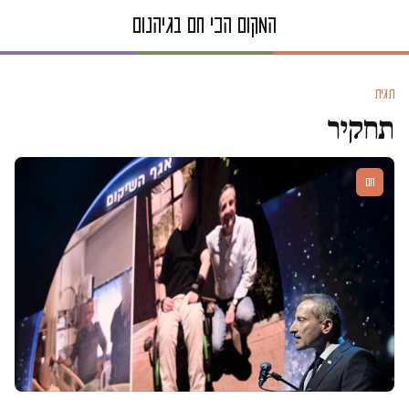
תגית
תחקיר
חם