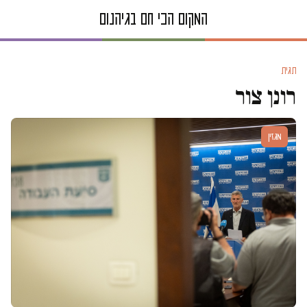
תגית
רונן צור
מגזין