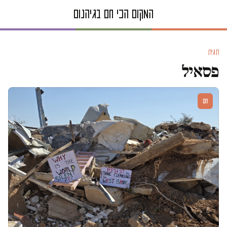
תגית
פסאיל
חם