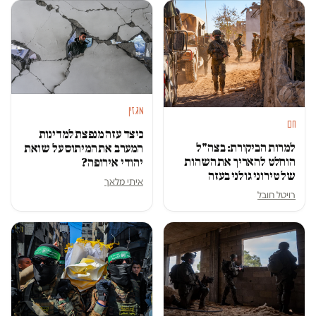
מגזין
חם
כיצד עזה מנפצת למדינות
למרות הביקורת: בצה"ל
המערב את המיתוס על שואת
הוחלט להאריך את השהות
יהודי אירופה?
של טירוני גולני בעזה
איתי מלאך
רויטל חובל