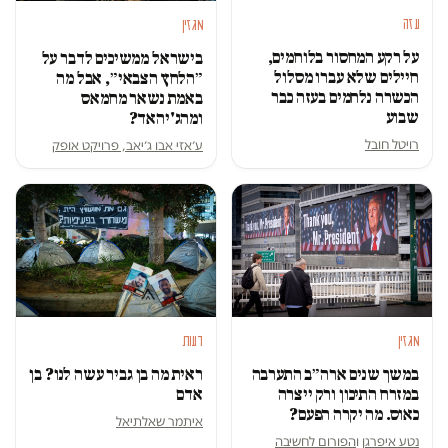
עזה
מגזין
על רקע המחסור בלוחמים,
בישראל ממשיכים לדבר על
חיילים שלא עברו מסלול
״הלחץ הצבאי״, אבל מה
הכשרה נלחמים בעזה כבר
באמת נשאר מחמאס
שבוע
ומהג'יהאד?
רויטל חובל
ע׳אזי אבו ג׳יאב, פרויקט אופק
דעות
מגזין
ראית מה בן גביר עשה לנו? בן
במשך שנים ארה״ב התערבה
אדם
במזרח התיכון ורק ייצרה
כאוס. מה יקרה הפעם?
איתמר שאלתיאל
נטע איפרגן
ו
הפורום לחשיבה