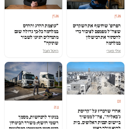
מגזין
מגזין
הפרופ׳ שחושף את השקרים
"עוצמת ההרג וההרס
שצה״ל מפמפם לציבור כדי
במלחמה כל-כך גדולה שגם
להסתיר את הכישלון
מתנחלים הגיעו לשבור
במלחמה
שתיקה"
אילי פארי
רויטל חובל
חם
עזה
אחרי שהכריז על ״קריסת
ג׳באליה״, צה״ל ממשיך
בניגוד להכחשות, מסמך
ביישום תכנית האלופים. בית
רשמי חושף: משרד הביטחון
להיא עולה באש
רכש סיוע הומניטרי במיליונים