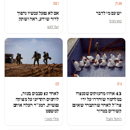
מגזין
דעות
יש עם מי לדבר
אם לא נפעל עכשיו נהפוך
לדור שידע, ראה ושתק
סיון תהל
יעל לוטן
עזה
חם
43 אחוז מהעזתים שנעצרו
לאחר 17 סבבים בעזה,
במלחמה שוחררו על ידי
לוחמים התריעו על מצוקה
צה״ל לאחר שהתברר שאינם
נפשית. המג״ד העלה אותם
קשורים בטרור
למשפט
רויטל חובל
אילי פארי