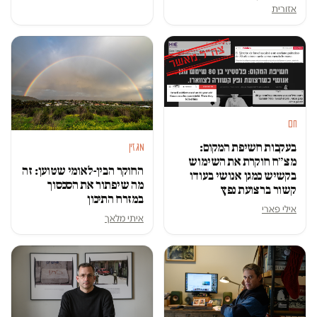
אזורית
חם
בעקבות חשיפת המקום:
מגזין
מצ״ח חוקרת את השימוש
החוקר הבין-לאומי שטוען: זה
בקשיש כמגן אנושי בעודו
מה שיפתור את הסכסוך
קשור ברצועת נפץ
במזרח התיכון
אילי פארי
איתי מלאך