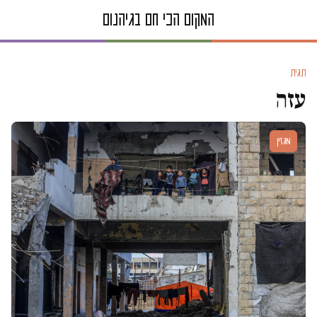
תגית
עזה
מגזין