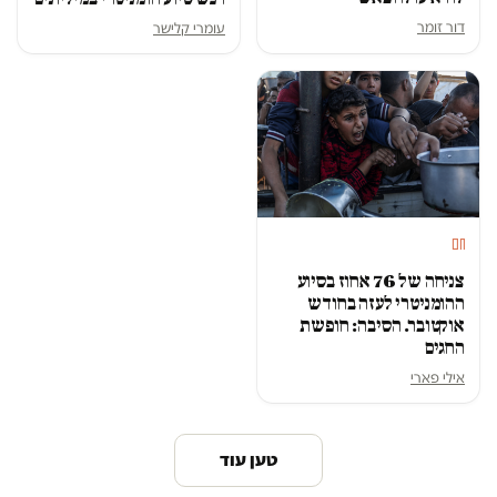
דור זומר
עומרי קלישר
חם
צניחה של 76 אחוז בסיוע
ההומניטרי לעזה בחודש
אוקטובר. הסיבה: חופשת
החגים
אילי פארי
טען עוד